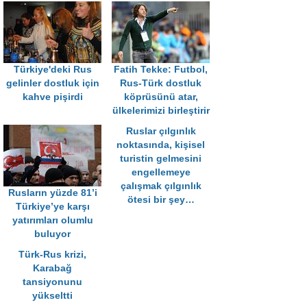
Türkiye'deki Rus
Fatih Tekke: Futbol,
gelinler dostluk için
Rus-Türk dostluk
kahve pişirdi
köprüsünü atar,
ülkelerimizi birleştirir
Ruslar çılgınlık
noktasında, kişisel
turistin gelmesini
engellemeye
çalışmak çılgınlık
Rusların yüzde 81’i
ötesi bir şey…
Türkiye’ye karşı
yatırımları olumlu
buluyor
Türk-Rus krizi,
Karabağ
tansiyonunu
yükseltti