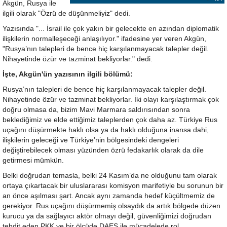
Akgün, Rusya ile
ilgili olarak "Özrü de düşünmeliyiz" dedi.
Yazısında "... İsrail ile çok yakın bir gelecekte en azından diplomatik
ilişkilerin normalleşeceği anlaşılıyor." ifadesine yer veren Akgün,
"Rusya’nın talepleri de bence hiç karşılanmayacak talepler değil.
Nihayetinde özür ve tazminat bekliyorlar." dedi.
İşte, Akgün'ün yazısının ilgili bölümü:
Rusya’nın talepleri de bence hiç karşılanmayacak talepler değil.
Nihayetinde özür ve tazminat bekliyorlar. İki olayı karşılaştırmak çok
doğru olmasa da, bizim Mavi Marmara saldırısından sonra
beklediğimiz ve elde ettiğimiz taleplerden çok daha az. Türkiye Rus
uçağını düşürmekte haklı olsa ya da haklı olduğuna inansa dahi,
ilişkilerin geleceği ve Türkiye’nin bölgesindeki dengeleri
değiştirebilecek olması yüzünden özrü fedakarlık olarak da dile
getirmesi mümkün.
Belki doğrudan temasla, belki 24 Kasım’da ne olduğunu tam olarak
ortaya çıkartacak bir uluslararası komisyon marifetiyle bu sorunun bir
an önce aşılması şart. Ancak aynı zamanda hedef küçültmemiz de
gerekiyor. Rus uçağını düşürmemiş olsaydık da artık bölgede düzen
kurucu ya da sağlayıcı aktör olmayı değil, güvenliğimizi doğrudan
tehdit eden PKK ve bir ölçüde DAEŞ ile mücadelede rol