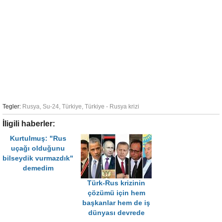
Tegler:
Rusya
,
Su-24
,
Türkiye
,
Türkiye - Rusya krizi
İligili haberler:
Kurtulmuş: "Rus
uçağı olduğunu
bilseydik vurmazdık"
demedim
Türk-Rus krizinin
çözümü için hem
başkanlar hem de iş
dünyası devrede