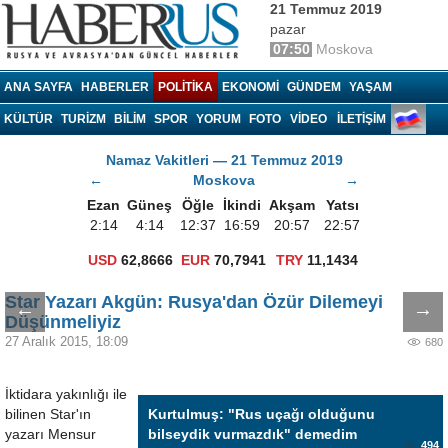
21 Temmuz 2019
pazar
07:50
Moskova
Haberrus.com
ANA SAYFA
HABERLER
POLITIKA
EKONOMI
GÜNDEM
YAŞAM
KÜLTÜR
TURIZM
BILIM
SPOR
YORUM
FOTO
VIDEO
İLETİŞİM
Namaz Vakitleri — 21 Temmuz 2019
←
Moskova
→
Ezan
Güneş
Öğle
İkindi
Akşam
Yatsı
2:14
4:14
12:37
16:59
20:57
22:57
USD
62,8666
EUR
70,7941
TRY
11,1434
Star Yazarı Akgün: Rusya'dan Özür Dilemeyi
←
→
Düşünmeliyiz
27 Aralık 2015, 18:09
680
İktidara yakınlığı ile
bilinen Star'ın
Kurtulmuş: "Rus uçağı olduğunu
yazarı Mensur
bilseydik vurmazdık" demedim
494