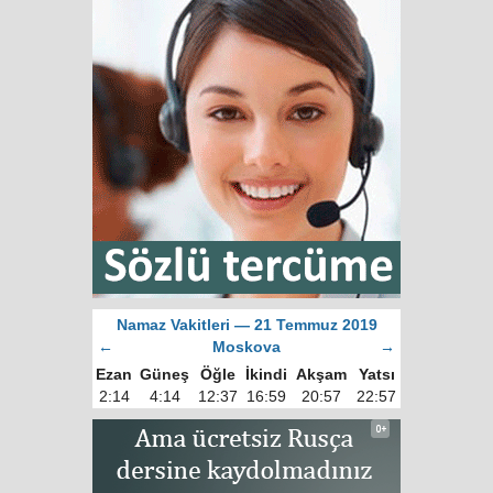
Namaz Vakitleri — 21 Temmuz 2019
←
Moskova
→
Ezan
Güneş
Öğle
İkindi
Akşam
Yatsı
2:14
4:14
12:37
16:59
20:57
22:57