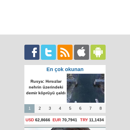
En çok okunan
Rusya: Hırsızlar
nehrin üzerindeki
demir köprüyü çaldı
1
2
3
4
5
6
7
8
USD
62,8666
EUR
70,7941
TRY
11,1434