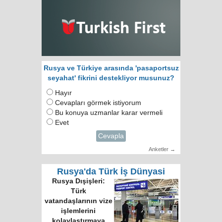
Rusya ve Türkiye arasında 'pasaportsuz
seyahat' fikrini destekliyor musunuz?
Hayır
Cevapları görmek istiyorum
Bu konuya uzmanlar karar vermeli
Evet
Cevapla
Anketler →
Rusya'da Türk İş Dünyasi
Rusya Dışişleri:
Türk
vatandaşlarının vize
işlemlerini
kolaylaştırmaya