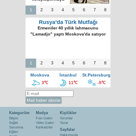
hazırız
1
2
3
4
5
6
7
8
Rusya’da Türk Mutfağı
Ermeniler 40 yıllık lahmacunu
"Lamadjo" yaptı Moskova'da satıyor
1
2
3
4
5
6
7
8
Moskova
İstanbul
St.Petersburg
3℃
11℃
-5℃
Kategoriler
Medya
Kişilikler
Bilişim
Foto Galeri
Yorumlar
Sağlık
Video Galeri
Yazar
Savunma
Karikatürler
Sayfalar
Eğitim
Hakkımızda