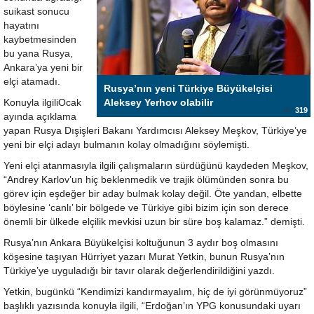
suikast sonucu
hayatını
kaybetmesinden
bu yana Rusya,
Ankara’ya yeni bir
elçi atamadı.
Rusya’nın yeni Türkiye Büyükelçisi
Konuyla ilgiliOcak
Aleksey Yerhov olabilir
319
ayında açıklama
yapan Rusya Dışişleri Bakanı Yardımcısı Aleksey Meşkov, Türkiye’ye
yeni bir elçi adayı bulmanın kolay olmadığını söylemişti.
Yeni elçi atanmasıyla ilgili çalışmaların sürdüğünü kaydeden Meşkov,
“Andrey Karlov’un hiç beklenmedik ve trajik ölümünden sonra bu
görev için eşdeğer bir aday bulmak kolay değil. Öte yandan, elbette
böylesine ‘canlı’ bir bölgede ve Türkiye gibi bizim için son derece
önemli bir ülkede elçilik mevkisi uzun bir süre boş kalamaz.” demişti.
Rusya’nın Ankara Büyükelçisi koltuğunun 3 aydır boş olmasını
köşesine taşıyan Hürriyet yazarı Murat Yetkin, bunun Rusya’nın
Türkiye’ye uyguladığı bir tavır olarak değerlendirildiğini yazdı.
Yetkin, bugünkü “Kendimizi kandırmayalım, hiç de iyi görünmüyoruz”
başlıklı yazısında konuyla ilgili, “Erdoğan’ın YPG konusundaki uyarı