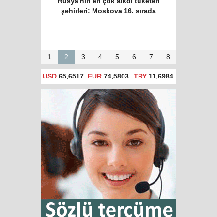
Rusya'nın en çok alkol tüketen
şehirleri: Moskova 16. sırada
1
2
3
4
5
6
7
8
USD
65,6517
EUR
74,5803
TRY
11,6984