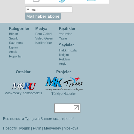
Kategoriler
Medya
Kişilikler
Bilişim
Foto Galeri
Yorumlar
Sağlık
Video Galeri
Yazar
Savunma
Karikatürler
Sayfalar
Eğitim
Hakkımızda
Analiz
İletişim
Röportaj
Reklam
Arşiv
Ortaklar
Projeler
Moskovsky Komsomolets
Türkiye Haberler
Все новости Турции в Вашем смартфоне!
Новости Турции
|
Putin
|
Medvedev
|
Moskova