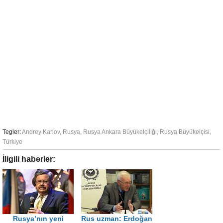
Tegler:
Andrey Karlov
,
Rusya
,
Rusya Ankara Büyükelçiliği
,
Rusya Büyükelçisi
,
Türkiye
İligili haberler:
Rusya’nın yeni
Rus uzman: Erdoğan