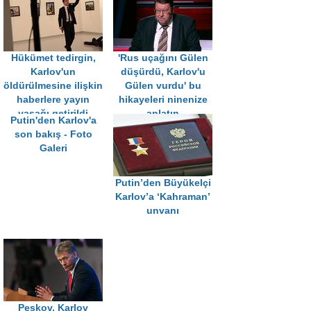
Hükümet tedirgin,
'Rus uçağını Gülen
Karlov'un
düşürdü, Karlov'u
öldürülmesine ilişkin
Gülen vurdu' bu
haberlere yayın
hikayeleri ninenize
yasağı getirildi
anlatın
Putin'den Karlov'a
son bakış - Foto
Galeri
Putin’den Büyükelçi
Karlov’a ‘Kahraman’
unvanı
Peskov, Karlov