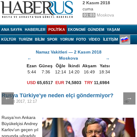
2 Kasım 2018
cuma
01:03
Moskova
Haberrus.com
ANA SAYFA
HABERLER
POLITIKA
EKONOMI
GÜNDEM
YAŞAM
KÜLTÜR
TURIZM
BILIM
SPOR
YORUM
FOTO
VIDEO
İLETİŞİM
Namaz Vakitleri — 2 Kasım 2018
←
Moskova
→
Ezan
Güneş
Öğle
İkindi
Akşam
Yatsı
5:44
7:36
12:14
14:20
16:49
18:34
USD
65,6517
EUR
74,5803
TRY
11,6984
Rusya Türkiye'ye neden elçi göndermiyor?
←
→
27 Mart 2017, 12:17
825
Rusya’nın Ankara
Büyükelçisi Andrey
Karlov’un geçen yıl
sonunda uğradığı