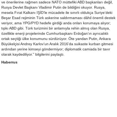
ve önerilerine rağmen sadece NATO müttefiki ABD başkanları değil,
Rusya Devlet Başkanı Vladimir Putin de bildiğini okuyor. Rusya,
mesela Fırat Kalkanı IŞİD’le mücadele ile sınırlı oldukça Suriye’deki
Beşar Esad rejiminin Türk askerine saldırmaması dâhil önemli destek
veriyor, ama YPG/PYD hedefe girdiği anda onları korumaya alıyor;
tıpkı ABD gibi. Türk turizmini bir anlamıyla rehin almış olan Rusya,
özellikle enerji projelerinde Cumhurbaşkanı Erdoğan’ın ayrıcalıklı
ortak seçtiği ülke konumunu sürdürüyor. Öte yandan Putin, Ankara
Büyükelçisi Andrey Karlov’un Aralık 2016’da suikaste kurban gitmesi
ardından yerine kimseyi göndermiyor; diplomatik camiada bir tavır
olarak kaydediliyor.” bilgilerini paylaştı.
Haberrus