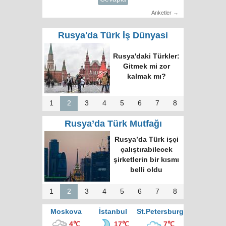
Anketler →
Rusya'da Türk İş Dünyasi
Rusya'daki Türkler:
Gitmek mi zor
kalmak mı?
1
2
3
4
5
6
7
8
Rusya’da Türk Mutfağı
Rusya’da Türk işçi
çalıştırabilecek
şirketlerin bir kısmı
belli oldu
1
2
3
4
5
6
7
8
Moskova
İstanbul
St.Petersburg
4℃
17℃
7℃