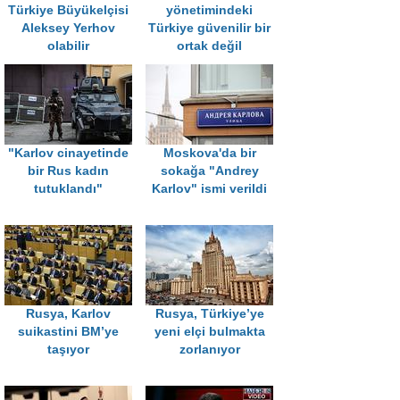
Türkiye Büyükelçisi
yönetimindeki
Aleksey Yerhov
Türkiye güvenilir bir
olabilir
ortak değil
"Karlov cinayetinde
Moskova'da bir
bir Rus kadın
sokağa "Andrey
tutuklandı"
Karlov" ismi verildi
Rusya, Karlov
Rusya, Türkiye’ye
suikastini BM’ye
yeni elçi bulmakta
taşıyor
zorlanıyor