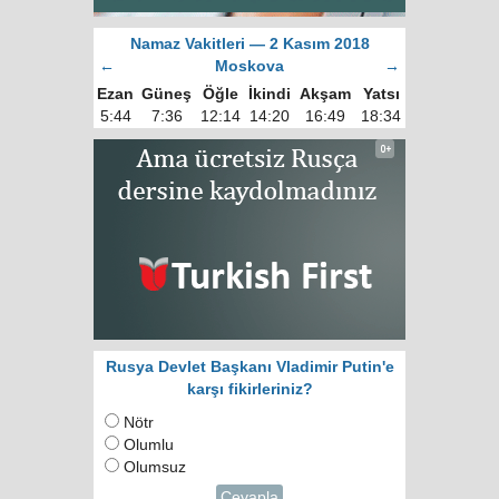
Namaz Vakitleri — 2 Kasım 2018
←
Moskova
→
Ezan
Güneş
Öğle
İkindi
Akşam
Yatsı
5:44
7:36
12:14
14:20
16:49
18:34
Rusya Devlet Başkanı Vladimir Putin'e
karşı fikirleriniz?
Nötr
Olumlu
Olumsuz
Cevapla