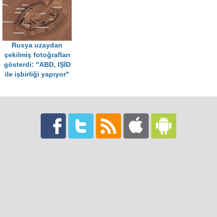
Rusya uzaydan
çekilmiş fotoğrafları
gösterdi: "ABD, IŞİD
ile işbirliği yapıyor"