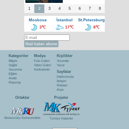
1
2
3
4
5
6
7
8
Moskova
İstanbul
St.Petersburg
3℃
17℃
8℃
Kategoriler
Medya
Kişilikler
Bilişim
Foto Galeri
Yorumlar
Sağlık
Video Galeri
Yazar
Savunma
Karikatürler
Sayfalar
Eğitim
Hakkımızda
Analiz
İletişim
Röportaj
Reklam
Arşiv
Ortaklar
Projeler
Moskovsky Komsomolets
Türkiye Haberler