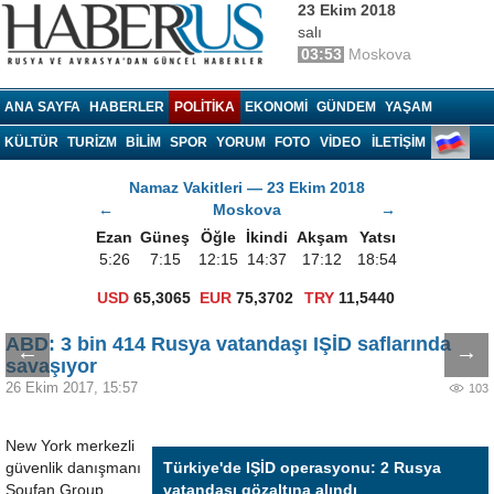
23 Ekim 2018
salı
03:53
Moskova
Haberrus.com
ANA SAYFA
HABERLER
POLITIKA
EKONOMI
GÜNDEM
YAŞAM
KÜLTÜR
TURIZM
BILIM
SPOR
YORUM
FOTO
VIDEO
İLETİŞİM
Namaz Vakitleri — 23 Ekim 2018
←
Moskova
→
Ezan
Güneş
Öğle
İkindi
Akşam
Yatsı
5:26
7:15
12:15
14:37
17:12
18:54
USD
65,3065
EUR
75,3702
TRY
11,5440
ABD: 3 bin 414 Rusya vatandaşı IŞİD saflarında
←
→
savaşıyor
26 Ekim 2017, 15:57
103
New York merkezli
güvenlik danışmanı
Türkiye'de IŞİD operasyonu: 2 Rusya
Soufan Group
vatandaşı gözaltına alındı