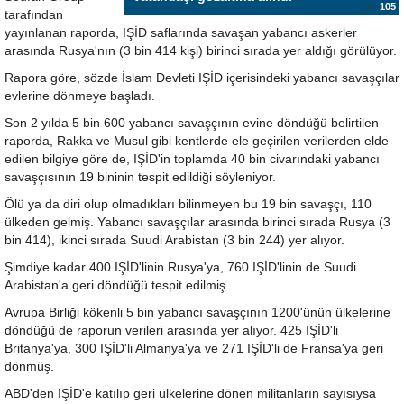
105
tarafından
yayınlanan raporda, IŞİD saflarında savaşan yabancı askerler
arasında Rusya'nın (3 bin 414 kişi) birinci sırada yer aldığı görülüyor.
Rapora göre, sözde İslam Devleti IŞİD içerisindeki yabancı savaşçılar
evlerine dönmeye başladı.
Son 2 yılda 5 bin 600 yabancı savaşçının evine döndüğü belirtilen
raporda, Rakka ve Musul gibi kentlerde ele geçirilen verilerden elde
edilen bilgiye göre de, IŞİD'in toplamda 40 bin civarındaki yabancı
savaşçısının 19 bininin tespit edildiği söyleniyor.
Ölü ya da diri olup olmadıkları bilinmeyen bu 19 bin savaşçı, 110
ülkeden gelmiş. Yabancı savaşçılar arasında birinci sırada Rusya (3
bin 414), ikinci sırada Suudi Arabistan (3 bin 244) yer alıyor.
Şimdiye kadar 400 IŞİD'linin Rusya'ya, 760 IŞİD'linin de Suudi
Arabistan'a geri döndüğü tespit edilmiş.
Avrupa Birliği kökenli 5 bin yabancı savaşçının 1200'ünün ülkelerine
döndüğü de raporun verileri arasında yer alıyor. 425 IŞİD'li
Britanya'ya, 300 IŞİD'li Almanya'ya ve 271 IŞİD'li de Fransa'ya geri
dönmüş.
ABD'den IŞİD'e katılıp geri ülkelerine dönen militanların sayısıysa