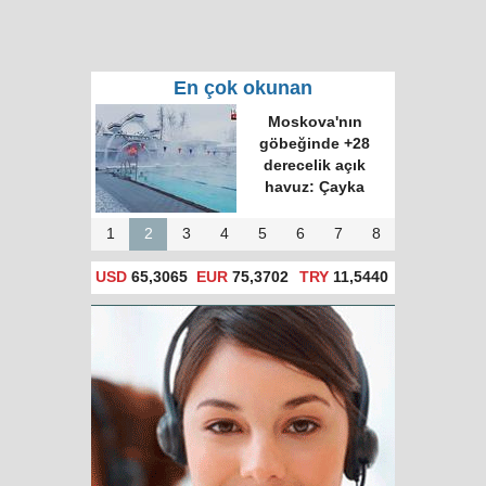
En çok okunan
Moskova'nın
göbeğinde +28
derecelik açık
havuz: Çayka
1
2
3
4
5
6
7
8
USD
65,3065
EUR
75,3702
TRY
11,5440