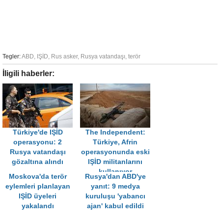
Tegler:
ABD
,
IŞİD
,
Rus asker
,
Rusya vatandaşı
,
terör
İligili haberler:
Türkiye'de IŞİD
The Independent:
operasyonu: 2
Türkiye, Afrin
Rusya vatandaşı
operasyonunda eski
gözaltına alındı
IŞİD militanlarını
kullanıyor
Moskova'da terör
Rusya'dan ABD'ye
eylemleri planlayan
yanıt: 9 medya
IŞİD üyeleri
kuruluşu 'yabancı
yakalandı
ajan' kabul edildi