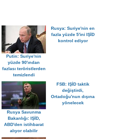
Rusya: Suriye'nin en
fazla yüzde 5'ini IŞİD
kontrol ediyor
Putin: Suriye'nin
yüzde 90'ından
fazlası teröristlerden
temizlendi
FSB: IŞİD taktik
değiştirdi,
Ortadoğu'nun dışına
yönelecek
Rusya Savunma
Bakanlığı: IŞİD,
ABD'den istihbarat
alıyor olabilir