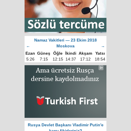
Namaz Vakitleri — 23 Ekim 2018
←
Moskova
→
Ezan
Güneş
Öğle
İkindi
Akşam
Yatsı
5:26
7:15
12:15
14:37
17:12
18:54
Rusya Devlet Başkanı Vladimir Putin'e
karşı fikirleriniz?