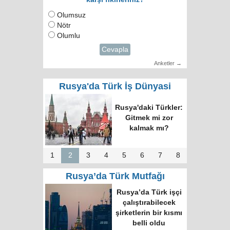
Olumsuz
Nötr
Olumlu
Cevapla
Anketler →
Rusya'da Türk İş Dünyasi
Rusya'daki Türkler:
Gitmek mi zor
kalmak mı?
1
2
3
4
5
6
7
8
Rusya’da Türk Mutfağı
Rusya’da Türk işçi
çalıştırabilecek
şirketlerin bir kısmı
belli oldu