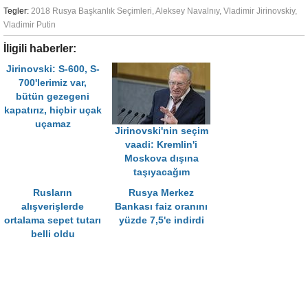
Tegler:
2018 Rusya Başkanlık Seçimleri
,
Aleksey Navalnıy
,
Vladimir Jirinovskiy
,
Vladimir Putin
İligili haberler:
Jirinovski: S-600, S-
700'lerimiz var,
bütün gezegeni
kapatırız, hiçbir uçak
uçamaz
Jirinovski'nin seçim
vaadi: Kremlin'i
Moskova dışına
taşıyacağım
Rusların
Rusya Merkez
alışverişlerde
Bankası faiz oranını
ortalama sepet tutarı
yüzde 7,5'e indirdi
belli oldu