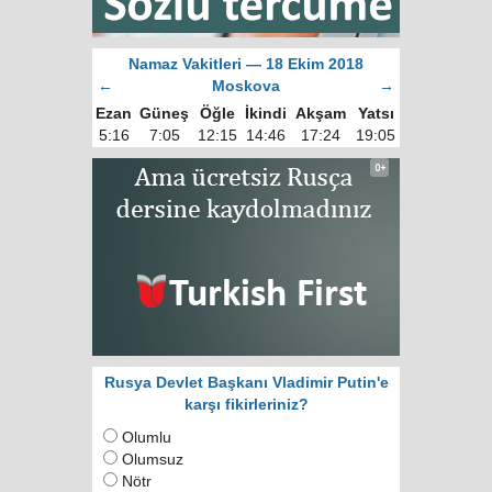
Namaz Vakitleri — 18 Ekim 2018
←
Moskova
→
Ezan
Güneş
Öğle
İkindi
Akşam
Yatsı
5:16
7:05
12:15
14:46
17:24
19:05
Rusya Devlet Başkanı Vladimir Putin'e
karşı fikirleriniz?
Olumlu
Olumsuz
Nötr