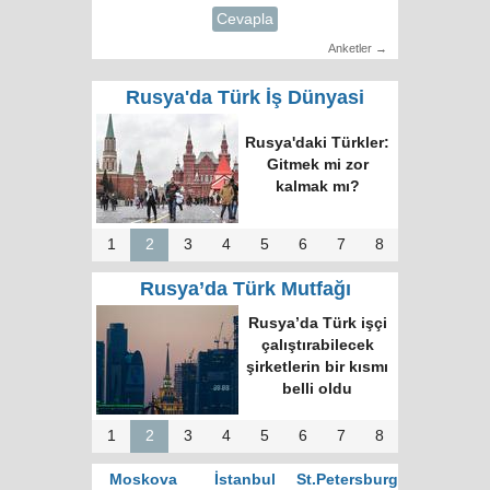
Cevapla
Anketler →
Rusya'da Türk İş Dünyasi
Rusya'daki Türkler:
Gitmek mi zor
kalmak mı?
1
2
3
4
5
6
7
8
Rusya’da Türk Mutfağı
Rusya’da Türk işçi
çalıştırabilecek
şirketlerin bir kısmı
belli oldu
1
2
3
4
5
6
7
8
Moskova
İstanbul
St.Petersburg