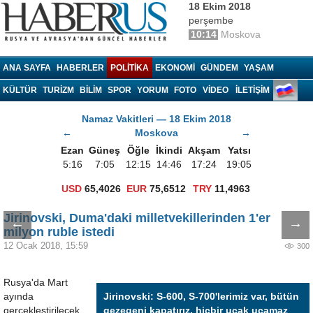
18 Ekim 2018
perşembe
10:14
Moskova
Haberrus.com
ANA SAYFA
HABERLER
POLITIKA
EKONOMI
GÜNDEM
YAŞAM
KÜLTÜR
TURIZM
BILIM
SPOR
YORUM
FOTO
VIDEO
İLETİŞİM
Namaz Vakitleri — 18 Ekim 2018
←
Moskova
→
Ezan
Güneş
Öğle
İkindi
Akşam
Yatsı
5:16
7:05
12:15
14:46
17:24
19:05
USD
65,4026
EUR
75,6512
TRY
11,4963
Jirinovski, Duma'daki milletvekillerinden 1'er
←
→
milyon ruble istedi
12 Ocak 2018, 15:59
300
Rusya'da Mart
ayında
Jirinovski: S-600, S-700'lerimiz var, bütün
gerçekleştirilecek
gezegeni kapatırız, hiçbir uçak uçamaz