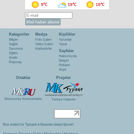
9℃
19℃
10℃
Kategoriler
Medya
Kişilikler
Bilişim
Foto Galeri
Yorumlar
Sağlık
Video Galeri
Yazar
Savunma
Karikatürler
Sayfalar
Eğitim
Hakkımızda
Analiz
İletişim
Röportaj
Reklam
Arşiv
Ortaklar
Projeler
Moskovsky Komsomolets
Türkiye Haberler
Все новости Турции в Вашем смартфоне!