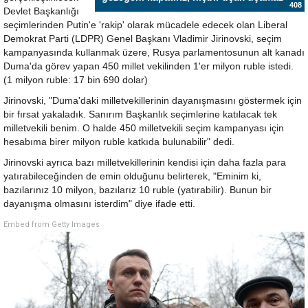
408
Devlet Başkanlığı
seçimlerinden Putin'e 'rakip' olarak mücadele edecek olan Liberal
Demokrat Parti (LDPR) Genel Başkanı Vladimir Jirinovski, seçim
kampanyasında kullanmak üzere, Rusya parlamentosunun alt kanadı
Duma'da görev yapan 450 millet vekilinden 1'er milyon ruble istedi.
(1 milyon ruble: 17 bin 690 dolar)
Jirinovski, "Duma'daki milletvekillerinin dayanışmasını göstermek için
bir fırsat yakaladık. Sanırım Başkanlık seçimlerine katılacak tek
milletvekili benim. O halde 450 milletvekili seçim kampanyası için
hesabıma birer milyon ruble katkıda bulunabilir" dedi.
Jirinovski ayrıca bazı milletvekillerinin kendisi için daha fazla para
yatırabileceğinden de emin olduğunu belirterek, "Eminim ki,
bazılarınız 10 milyon, bazılarız 10 ruble (yatırabilir). Bunun bir
dayanışma olmasını isterdim" diye ifade etti.
Embed from Getty Images