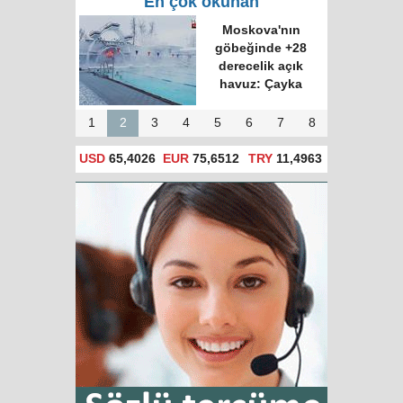
En çok okunan
Moskova'nın
göbeğinde +28
derecelik açık
havuz: Çayka
1
2
3
4
5
6
7
8
USD
65,4026
EUR
75,6512
TRY
11,4963