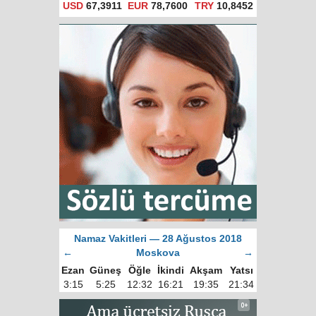
USD
67,3911
EUR
78,7600
TRY
10,8452
Namaz Vakitleri — 28 Ağustos 2018
←
Moskova
→
Ezan
Güneş
Öğle
İkindi
Akşam
Yatsı
3:15
5:25
12:32
16:21
19:35
21:34