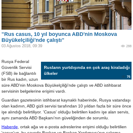
"Rus casus, 10 yıl boyunca ABD'nin Moskova
Büyükelçiliği'nde çalıştı"
03 Ağustos 2018, 09:39
288
Rusya Federal
Güvenlik Servisi
Rusların yurtdışında en çok araç kiraladığı
(FSB) ile bağlantılı
ülkeler
76
bir Rus kadın, uzun
süre ABD'nin Moskova Büyükelçiliği'nde çalıştı ve ABD istihbarat
servisinin belgelerine erişimi vardı.
Guardian gazetesinin istihbarat kaynaklı haberinde, Rusya vatandaşı
olan kadının, ABD gizli servisi tarafından 10 yıldan fazla bir süre önce
işe alındığı belirtiliyor. 'Casus' olduğu belirtilen kadını işe alan servis,
aynı zamanda ABD Başkanı'nın güveliğinden de sorumlu.
Haberde
, ortak ağa ve e-posta adreslerine erişimi olduğu belirtilien
'casus'un, bu sayede Başkan ve Başkan Yardımcısı'nın çalışma