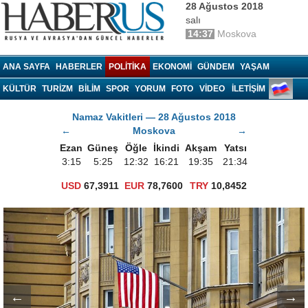
28 Ağustos 2018
salı
14:37
Moskova
Haberrus.com
ANA SAYFA
HABERLER
POLITIKA
EKONOMI
GÜNDEM
YAŞAM
KÜLTÜR
TURIZM
BILIM
SPOR
YORUM
FOTO
VIDEO
İLETİŞİM
Namaz Vakitleri — 28 Ağustos 2018
←
Moskova
→
Ezan
Güneş
Öğle
İkindi
Akşam
Yatsı
3:15
5:25
12:32
16:21
19:35
21:34
USD
67,3911
EUR
78,7600
TRY
10,8452
←
→