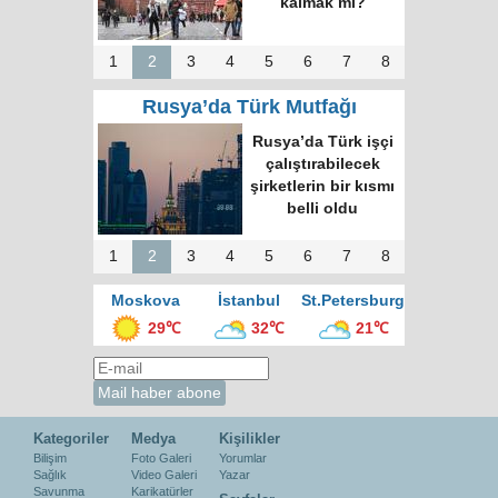
kalmak mı?
1
2
3
4
5
6
7
8
Rusya’da Türk Mutfağı
Rusya’da Türk işçi
çalıştırabilecek
şirketlerin bir kısmı
belli oldu
1
2
3
4
5
6
7
8
Moskova
İstanbul
St.Petersburg
29℃
32℃
21℃
Kategoriler
Medya
Kişilikler
Bilişim
Foto Galeri
Yorumlar
Sağlık
Video Galeri
Yazar
Savunma
Karikatürler