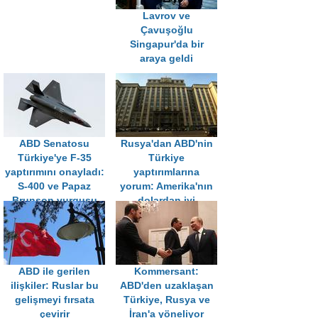
Lavrov ve
Çavuşoğlu
Singapur'da bir
araya geldi
ABD Senatosu
Rusya'dan ABD'nin
Türkiye'ye F-35
Türkiye
yaptırımını onayladı:
yaptırımlarına
S-400 ve Papaz
yorum: Amerika'nın
Brunson vurgusu
dolardan iyi
müttefiki yoktur
ABD ile gerilen
Kommersant:
ilişkiler: Ruslar bu
ABD'den uzaklaşan
gelişmeyi fırsata
Türkiye, Rusya ve
çevirir
İran'a yöneliyor