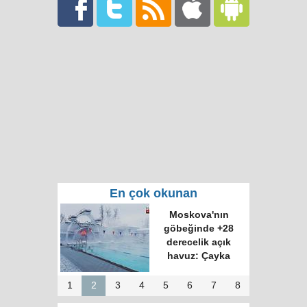
En çok okunan
Moskova'nın
göbeğinde +28
derecelik açık
havuz: Çayka
1
2
3
4
5
6
7
8