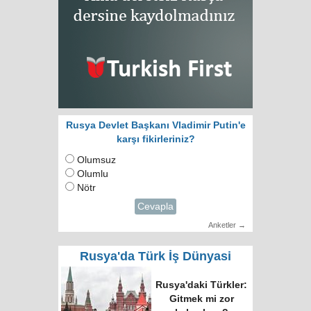
Rusya Devlet Başkanı Vladimir Putin'e
karşı fikirleriniz?
Olumsuz
Olumlu
Nötr
Cevapla
Anketler →
Rusya'da Türk İş Dünyasi
Rusya'daki Türkler:
Gitmek mi zor