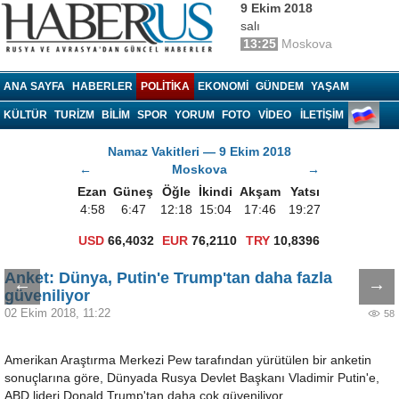
9 Ekim 2018
salı
13:25
Moskova
Haberrus.com
ANA SAYFA
HABERLER
POLITIKA
EKONOMI
GÜNDEM
YAŞAM
KÜLTÜR
TURIZM
BILIM
SPOR
YORUM
FOTO
VIDEO
İLETİŞİM
Namaz Vakitleri — 9 Ekim 2018
←
Moskova
→
Ezan
Güneş
Öğle
İkindi
Akşam
Yatsı
4:58
6:47
12:18
15:04
17:46
19:27
USD
66,4032
EUR
76,2110
TRY
10,8396
Anket: Dünya, Putin'e Trump'tan daha fazla
←
→
güveniliyor
02 Ekim 2018, 11:22
58
Amerikan Araştırma Merkezi Pew tarafından yürütülen bir anketin
sonuçlarına göre, Dünyada Rusya Devlet Başkanı Vladimir Putin'e,
ABD lideri Donald Trump'tan daha çok güveniliyor.