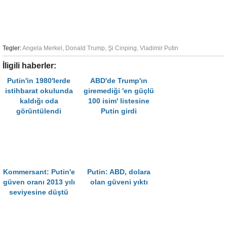
Tegler:
Angela Merkel
,
Donald Trump
,
Şi Cinping
,
Vladimir Putin
İligili haberler:
Putin'in 1980'lerde
ABD'de Trump'ın
istihbarat okulunda
giremediği 'en güçlü
kaldığı oda
100 isim' listesine
görüntülendi
Putin girdi
Kommersant: Putin'e
Putin: ABD, dolara
güven oranı 2013 yılı
olan güveni yıktı
seviyesine düştü