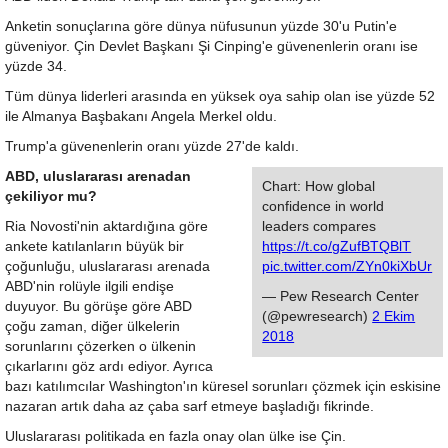
Anketin sonuçlarına göre dünya nüfusunun yüzde 30'u Putin'e
güveniyor. Çin Devlet Başkanı Şi Cinping'e güvenenlerin oranı ise
yüzde 34.
Tüm dünya liderleri arasında en yüksek oya sahip olan ise yüzde 52
ile Almanya Başbakanı Angela Merkel oldu.
Trump'a güvenenlerin oranı yüzde 27'de kaldı.
ABD, uluslararası arenadan
Chart: How global
çekiliyor mu?
confidence in world
Ria Novosti'nin aktardığına göre
leaders compares
ankete katılanların büyük bir
https://t.co/gZufBTQBlT
çoğunluğu, uluslararası arenada
pic.twitter.com/ZYn0kiXbUr
ABD'nin rolüyle ilgili endişe
— Pew Research Center
duyuyor. Bu görüşe göre ABD
(@pewresearch)
2 Ekim
çoğu zaman, diğer ülkelerin
2018
sorunlarını çözerken o ülkenin
çıkarlarını göz ardı ediyor. Ayrıca
bazı katılımcılar Washington'ın küresel sorunları çözmek için eskisine
nazaran artık daha az çaba sarf etmeye başladığı fikrinde.
Uluslararası politikada en fazla onay olan ülke ise Çin.