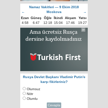
Namaz Vakitleri — 9 Ekim 2018
←
Moskova
→
Ezan
Güneş
Öğle
İkindi
Akşam
Yatsı
4:58
6:47
12:18
15:04
17:46
19:27
Rusya Devlet Başkanı Vladimir Putin'e
karşı fikirleriniz?
Olumsuz
Nötr
Olumlu
Cevapla