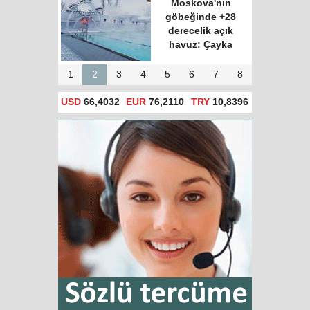
Moskova'nın
göbeğinde +28
derecelik açık
havuz: Çayka
1
2
3
4
5
6
7
8
USD
66,4032
EUR
76,2110
TRY
10,8396