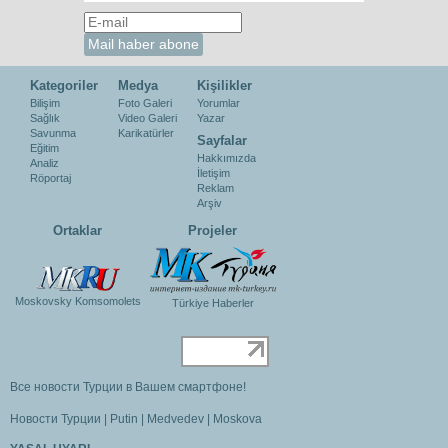
Kategoriler
Medya
Kişilikler
Bilişim
Foto Galeri
Yorumlar
Sağlık
Video Galeri
Yazar
Savunma
Karikatürler
Sayfalar
Eğitim
Hakkımızda
Analiz
İletişim
Röportaj
Reklam
Arşiv
Ortaklar
Projeler
Moskovsky Komsomolets
Türkiye Haberler
Все новости Турции в Вашем смартфоне!
Новости Турции
|
Putin
|
Medvedev
|
Moskova