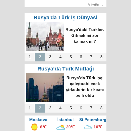
Anketler →
Rusya'da Türk İş Dünyasi
Rusya'daki Türkler:
Gitmek mi zor
kalmak mı?
1
2
3
4
5
6
7
8
Rusya’da Türk Mutfağı
Rusya’da Türk işçi
çalıştırabilecek
şirketlerin bir kısmı
belli oldu
1
2
3
4
5
6
7
8
Moskova
İstanbul
St.Petersburg
8℃
20℃
10℃