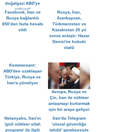
doğalgazı ABD'ye
gidiyor"
Facebook, İran ve
Rusya, İran,
Rusya bağlantılı
Azerbaycan,
650’den fazla hesabı
Türkmenistan ve
sildi
Kazakistan 20 yıl
sonra anlaştı: Hazar
Denizi'ne hukuki
statü
Kommersant:
ABD'den uzaklaşan
Türkiye, Rusya ve
İran'a yöneliyor
Avrupa, Rusya ve
Çin, İran ile nükleer
anlaşmayı kurtarmak
için bir araya geliyor
Netanyahu, İran'ın
İran'da Telegram
'gizli nükleer silah
'ulusal güvenliğe
programı' ile ilgili
tehdit' gerekçesiyle