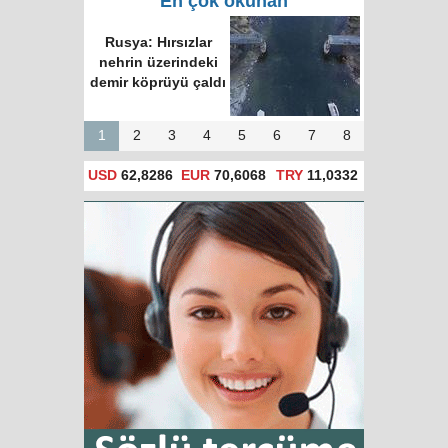
En çok okunan
Rusya: Hırsızlar
nehrin üzerindeki
demir köprüyü çaldı
1
2
3
4
5
6
7
8
USD
62,8286
EUR
70,6068
TRY
11,0332