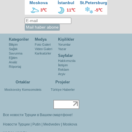
Moskova
İstanbul
St.Petersburg
3℃
11℃
-5℃
Kategoriler
Medya
Kişilikler
Bilişim
Foto Galeri
Yorumlar
Sağlık
Video Galeri
Yazar
Savunma
Karikatürler
Sayfalar
Eğitim
Hakkımızda
Analiz
İletişim
Röportaj
Reklam
Arşiv
Ortaklar
Projeler
Moskovsky Komsomolets
Türkiye Haberler
Все новости Турции в Вашем смартфоне!
Новости Турции
|
Putin
|
Medvedev
|
Moskova