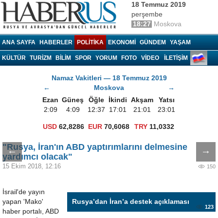
18 Temmuz 2019
perşembe
18:27
Moskova
Haberrus.com
ANA SAYFA
HABERLER
POLITIKA
EKONOMI
GÜNDEM
YAŞAM
KÜLTÜR
TURIZM
BILIM
SPOR
YORUM
FOTO
VIDEO
İLETİŞİM
Namaz Vakitleri — 18 Temmuz 2019
←
Moskova
→
Ezan
Güneş
Öğle
İkindi
Akşam
Yatsı
2:09
4:09
12:37
17:01
21:01
23:01
USD
62,8286
EUR
70,6068
TRY
11,0332
"Rusya, İran'ın ABD yaptırımlarını delmesine
←
→
yardımcı olacak"
15 Ekim 2018, 12:16
150
İsrail'de yayın
yapan 'Mako'
Rusya’dan İran’a destek açıklaması
123
haber portalı, ABD