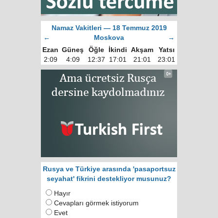
Namaz Vakitleri — 18 Temmuz 2019
←
Moskova
→
Ezan
Güneş
Öğle
İkindi
Akşam
Yatsı
2:09
4:09
12:37
17:01
21:01
23:01
Rusya ve Türkiye arasında 'pasaportsuz
seyahat' fikrini destekliyor musunuz?
Hayır
Cevapları görmek istiyorum
Evet