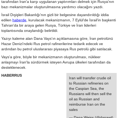
tarafından İran'a karşı uygulanan yaptırımları delmek için Rusya'nın
bazı mekanizmalar oluşturulmasına yardımcı olacağını yazdı.
İsrail Dışişleri Bakanlığı'nın gizli bir belgesine dayandırıldığı iddia
edilen
haberde
, kurulacak mekanizmanın, 7 Eylül'de İsrail'in başkenti
Tahran'da bir araya gelen Rusya, Türkiye ve İran liderleri
toplantısında onaylandığı belirtildi.
Yazıyı kaleme alan Dana Vays'ın açıklamasına göre, İran petrolünü
Hazar Denizi'ndeki Rus petrol rafinerilerine tedarik edecek ve
ardından bu petrol uluslararası piyasaya Rus petrolü gibi satılacak.
Vays'a göre, böyle bir mekanizmanın oluşturulması, nükleer
anlaşmayı İran'la sürdürmek isteyen Avrupa ülkeleri tarafından da
desteklenecek.
HABERRUS
Iran will transfer crude oil
to Russian refineries on
the Caspian Sea, the
Russians will then sell the
oil as Russian and
reimburse Iran on the
sales
— Dana Weiss (@danawt)