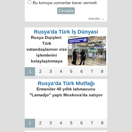
Bu konuya uzmanlar karar vermeli
Cevapla
Anketler →
Rusya'da Türk İş Dünyasi
Rusya Dışişleri:
Türk
vatandaşlarının vize
işlemlerini
kolaylaştırmaya
hazırız
1
2
3
4
5
6
7
8
Rusya’da Türk Mutfağı
Ermeniler 40 yıllık lahmacunu
"Lamadjo" yaptı Moskova'da satıyor
1
2
3
4
5
6
7
8