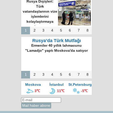
Rusya Dışişleri:
Türk
vatandaşlarının vize
işlemlerini
kolaylaştırmaya
hazırız
1
2
3
4
5
6
7
8
Rusya’da Türk Mutfağı
Ermeniler 40 yıllık lahmacunu
"Lamadjo" yaptı Moskova'da satıyor
1
2
3
4
5
6
7
8
Moskova
İstanbul
St.Petersburg
3℃
11℃
-5℃