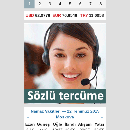
1
2
3
4
5
6
7
8
USD
62,9776
EUR
70,6546
TRY
11,0958
Namaz Vakitleri — 22 Temmuz 2019
←
Moskova
→
Ezan
Güneş
Öğle
İkindi
Akşam
Yatsı