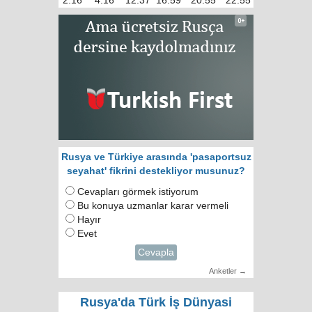
2:16
4:16
12:37
16:59
20:55
22:55
Rusya ve Türkiye arasında 'pasaportsuz
seyahat' fikrini destekliyor musunuz?
Cevapları görmek istiyorum
Bu konuya uzmanlar karar vermeli
Hayır
Evet
Cevapla
Anketler →
Rusya'da Türk İş Dünyasi