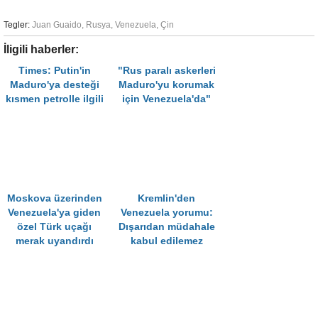
Tegler:
Juan Guaido
,
Rusya
,
Venezuela
,
Çin
İligili haberler:
Times: Putin'in
"Rus paralı askerleri
Maduro'ya desteği
Maduro'yu korumak
kısmen petrolle ilgili
için Venezuela'da"
Moskova üzerinden
Kremlin'den
Venezuela'ya giden
Venezuela yorumu:
özel Türk uçağı
Dışarıdan müdahale
merak uyandırdı
kabul edilemez