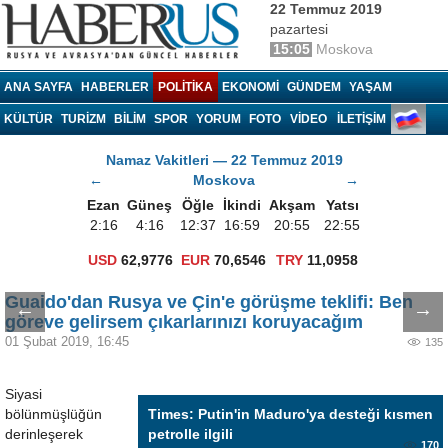
22 Temmuz 2019
pazartesi
15:05
Moskova
Haberrus.com
ANA SAYFA
HABERLER
POLITIKA
EKONOMI
GÜNDEM
YAŞAM
KÜLTÜR
TURIZM
BILIM
SPOR
YORUM
FOTO
VIDEO
İLETİŞİM
Namaz Vakitleri — 22 Temmuz 2019
←
Moskova
→
Ezan
Güneş
Öğle
İkindi
Akşam
Yatsı
2:16
4:16
12:37
16:59
20:55
22:55
USD
62,9776
EUR
70,6546
TRY
11,0958
Guaido'dan Rusya ve Çin'e görüşme teklifi: Ben
←
→
göreve gelirsem çıkarlarınızı koruyacağım
01 Şubat 2019, 16:45
135
Siyasi
bölünmüşlüğün
Times: Putin'in Maduro'ya desteği kısmen
derinleşerek
petrolle ilgili
170