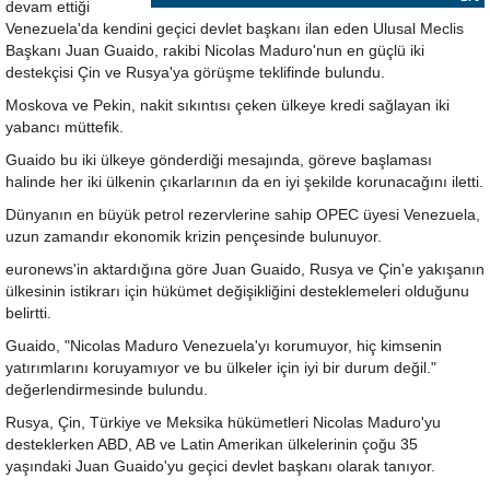
devam ettiği
Venezuela'da kendini geçici devlet başkanı ilan eden Ulusal Meclis
Başkanı Juan Guaido, rakibi Nicolas Maduro'nun en güçlü iki
destekçisi Çin ve Rusya'ya görüşme teklifinde bulundu.
Moskova ve Pekin, nakit sıkıntısı çeken ülkeye kredi sağlayan iki
yabancı müttefik.
Guaido bu iki ülkeye gönderdiği mesajında, göreve başlaması
halinde her iki ülkenin çıkarlarının da en iyi şekilde korunacağını iletti.
Dünyanın en büyük petrol rezervlerine sahip OPEC üyesi Venezuela,
uzun zamandır ekonomik krizin pençesinde bulunuyor.
euronews'in aktardığına göre Juan Guaido, Rusya ve Çin'e yakışanın
ülkesinin istikrarı için hükümet değişikliğini desteklemeleri olduğunu
belirtti.
Guaido, "Nicolas Maduro Venezuela'yı korumuyor, hiç kimsenin
yatırımlarını koruyamıyor ve bu ülkeler için iyi bir durum değil."
değerlendirmesinde bulundu.
Rusya, Çin, Türkiye ve Meksika hükümetleri Nicolas Maduro'yu
desteklerken ABD, AB ve Latin Amerikan ülkelerinin çoğu 35
yaşındaki Juan Guaido'yu geçici devlet başkanı olarak tanıyor.