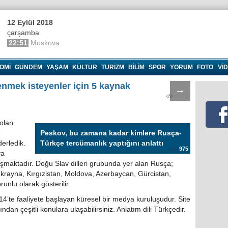
12 Eylül 2018
çarşamba
22:51
Moskova
OMI
GÜNDEM
YAŞAM
KÜLTÜR
TURIZM
BILIM
SPOR
YORUM
FOTO
VI
nmek isteyenler için 5 kaynak
→
18735
olan
e
Peskov, bu zamana kadar kimlere Rusça-
derledik.
Türkçe tercümanlık yaptığını anlattı
975
ya
şmaktadır. Doğu Slav dilleri grubunda yer alan Rusça;
krayna, Kırgızistan, Moldova, Azerbaycan, Gürcistan,
unlu olarak gösterilir.
’te faaliyete başlayan küresel bir medya kuruluşudur. Site
ndan çeşitli konulara ulaşabilirsiniz. Anlatım dili Türkçedir.