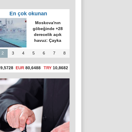
En çok okunan
Moskova'nın
göbeğinde +28
derecelik açık
havuz: Çayka
2
3
4
5
6
7
8
9,5728
EUR
80,6488
TRY
10,8682