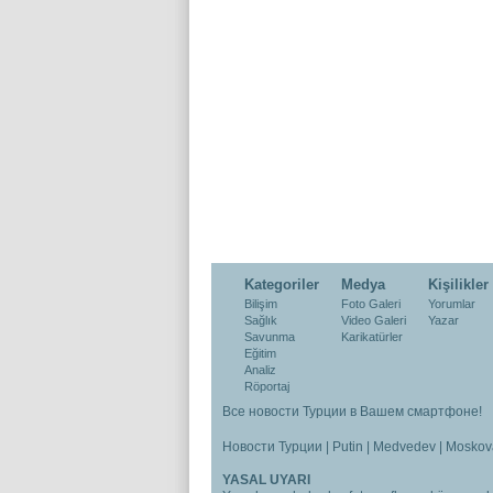
Kategoriler
Medya
Kişilikler
Bilişim
Foto Galeri
Yorumlar
Sağlık
Video Galeri
Yazar
Savunma
Karikatürler
Eğitim
Analiz
Röportaj
Все новости Турции в Вашем смартфоне!
Новости Турции
|
Putin
|
Medvedev
|
Moskov
YASAL UYARI