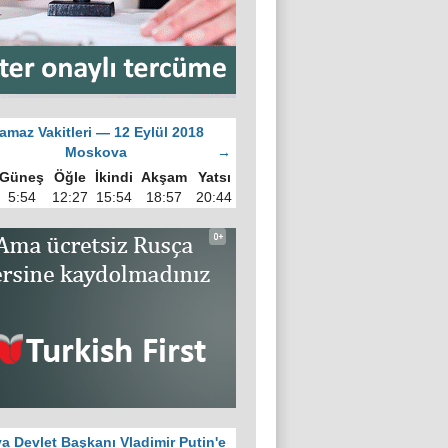
amaz Vakitleri — 12 Eylül 2018
Moskova
→
Güneş
Öğle
İkindi
Akşam
Yatsı
5:54
12:27
15:54
18:57
20:44
a Devlet Başkanı Vladimir Putin'e