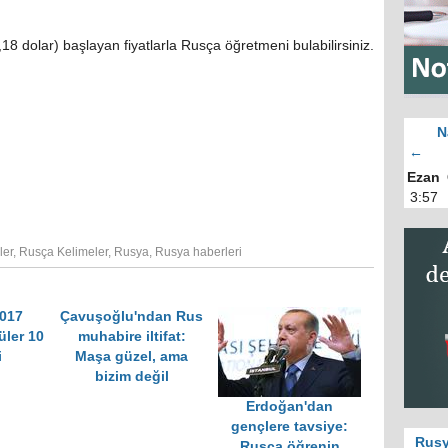
18 dolar) başlayan fiyatlarla Rusça öğretmeni bulabilirsiniz.
N
←
Ezan
3:57
ler
,
Rusça Kelimeler
,
Rusya
,
Rusya haberleri
2017
Çavuşoğlu'ndan Rus
üler 10
muhabire iltifat:
i
Maşa güzel, ama
bizim değil
Erdoğan'dan
gençlere tavsiye:
Rusy
Rusça öğrenin