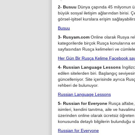
2- Busuu
Dünya çapında 45 milyonun üze
büyük sosyal iletişim ağlarından birisi. 
görsel-işitsel kurslara erişim sağlayabilirs
Busuu
3- Rusyam.com
Online olarak Rusya rehb
kategorilerde birçok Rusça konularına eri
sayfasından Rusça kelimeleri ve cümleleri
Her Gün Bir Rusça Kelime Facebook say
4- Russian Language Lessons
İngiliz
edilen sitelerden biri. Başlangıç seviyes
güncelleniyor. Site içerisinde ayrıca Rusç
rehberi de bulunuyor.
Russian Language Lessons
5- Russian for Everyone
Rusça alfabe, 
isimleri, kendini tanıtma, aile ve havalima
üzerinden online olarak ücretsiz öğreten
konusunda detaylı bilgilerin bulunduğu s
Russian for Everyone