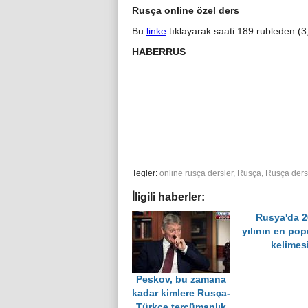
Rusça online özel ders
Bu
linke
tıklayarak saati 189 rubleden (3,
HABERRUS
Tegler:
online rusça dersler
,
Rusça
,
Rusça ders
İligili haberler:
Rusya'da 
yılının en pop
kelimes
Peskov, bu zamana
kadar kimlere Rusça-
Türkçe tercümanlık