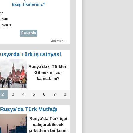
karşı fikirleriniz?
tr
umlu
umsuz
Cevapla
Anketler →
usya'da Türk İş Dünyasi
Rusya'daki Türkler:
Gitmek mi zor
kalmak mı?
2
3
4
5
6
7
8
Rusya’da Türk Mutfağı
Rusya’da Türk işçi
çalıştırabilecek
şirketlerin bir kısmı