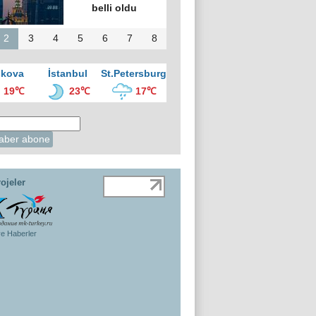
belli oldu
2
3
4
5
6
7
8
kova
İstanbul
St.Petersburg
19℃
23℃
17℃
ojeler
ye Haberler