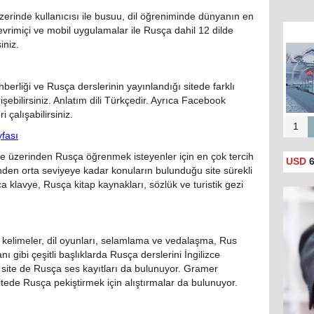
rinde kullanıcısı ile busuu, dil öğreniminde dünyanın en
Çevrimiçi ve mobil uygulamalar ile Rusça dahil 12 dilde
iniz.
erliği ve Rusça derslerinin yayınlandığı sitede farklı
şebilirsiniz. Anlatım dili Türkçedir. Ayrıca Facebook
 çalışabilirsiniz.
1
fası
ce üzerinden Rusça öğrenmek isteyenler için en çok tercih
USD
6
inden orta seviyeye kadar konuların bulunduğu site sürekli
a klavye, Rusça kitap kaynakları, sözlük ve turistik gezi
kelimeler, dil oyunları, selamlama ve vedalaşma, Rus
nı gibi çeşitli başlıklarda Rusça derslerini İngilizce
 site de Rusça ses kayıtları da bulunuyor. Gramer
itede Rusça pekiştirmek için alıştırmalar da bulunuyor.