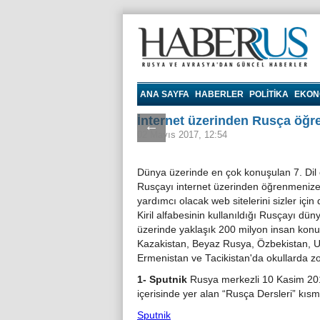
Haberrus.com
ANA SAYFA
HABERLER
POLITIKA
EKON
İnternet üzerinden Rusça öğre
←
02 Mayıs 2017, 12:54
Dünya üzerinde en çok konuşulan 7. Dil 
Rusçayı internet üzerinden öğrenmeniz
yardımcı olacak web sitelerini sizler için 
Kiril alfabesinin kullanıldığı Rusçayı dün
üzerinde yaklaşık 200 milyon insan konu
Kazakistan, Beyaz Rusya, Özbekistan, U
Ermenistan ve Tacikistan'da okullarda zor
1- Sputnik
Rusya merkezli 10 Kasim 2014
içerisinde yer alan “Rusça Dersleri” kısmı
Sputnik