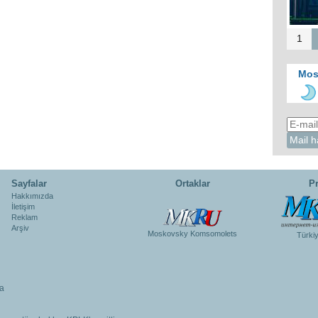
1
Mos
Sayfalar
Ortaklar
Pr
Hakkımızda
İletişim
Reklam
Arşiv
Moskovsky Komsomolets
Türki
a