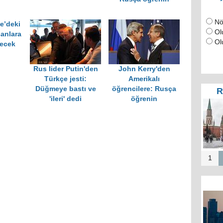
Nö
e’deki
Ol
şanlara
Ol
tecek
Rus lider Putin'den
John Kerry'den
Türkçe jesti:
Amerikalı
Düğmeye bastı ve
öğrencilere: Rusça
R
'ileri' dedi
öğrenin
1