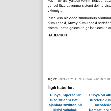
Putin "Bir dizi yüksek verimli nükleer sav
güncel füze savunma sistemi delme sistem
eklemişti.
Putin kısa bir video sunumunun ardından
Kutbu'ndaki, Kuzey Kutbu'ndaki hedefleri 
sistemi, hatta gelecekte geliştirilecek o
HABERRUS
Tegler:
Balistik füze
,
Füze
,
Rusya
,
Vladimir Puti
İligili haberler:
Rusya, hipersonik
Rusya su alt
füze sırlarını Batılı
füzelerle 31
ajanlara sızdıran bir
mesafede
kişiyi yakaladı
Kamçatka'yı 