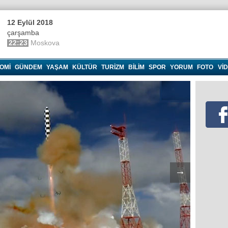
12 Eylül 2018
çarşamba
22:23
Moskova
OMI
GÜNDEM
YAŞAM
KÜLTÜR
TURIZM
BILIM
SPOR
YORUM
FOTO
VI
→