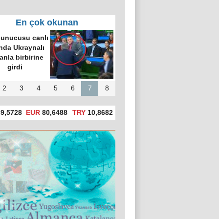
En çok okunan
unucusu canlı
nda Ukraynalı
nla birbirine
girdi
2
3
4
5
6
7
8
9,5728
EUR
80,6488
TRY
10,8682