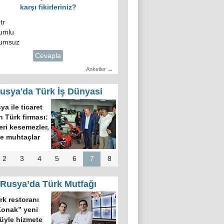
karşı fikirleriniz?
tr
umlu
umsuz
Cevapla
Anketler →
usya'da Türk İş Dünyasi
ya ile ticaret
 Türk firması:
leri kesemezler,
ze muhtaçlar
2
3
4
5
6
7
8
Rusya’da Türk Mutfağı
rk restoranı
onak” yeni
üyle hizmete