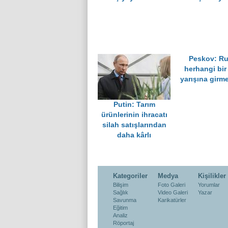
Peskov: R
herhangi bir
yarışına girm
Putin: Tarım
ürünlerinin ihracatı
silah satışlarından
daha kârlı
Kategoriler
Medya
Kişilikler
Bilişim
Foto Galeri
Yorumlar
Sağlık
Video Galeri
Yazar
Savunma
Karikatürler
Eğitim
Analiz
Röportaj