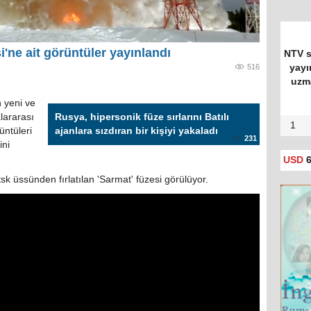
i'ne ait görüntüler yayınlandı
NTV s
516
yayı
uzma
 yeni ve
alararası
Rusya, hipersonik füze sırlarını Batılı
1
rüntüleri
ajanlara sızdıran bir kişiyi yakaladı
231
ini
USD
6
sk üssünden fırlatılan 'Sarmat' füzesi görülüyor.