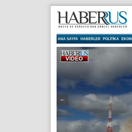
Haberrus.com
ANA SAYFA
HABERLER
POLITIKA
EKON
←