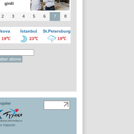
girdi
2
3
4
5
6
7
8
kova
İstanbul
St.Petersburg
19℃
23℃
19℃
ojeler
ye Haberler