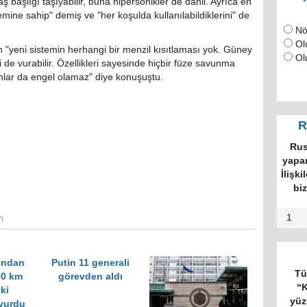
aş başlığı taşıyabilir, buna hipersonikler de dâhil. Ayrıca en
ine sahip" demiş ve "her koşulda kullanılabildiklerini" de
Nö
Ol
 "yeni sistemin herhangi bir menzil kısıtlaması yok. Güney
Ol
de vurabilir. Özellikleri sayesinde hiçbir füze savunma
lanlar da engel olamaz" diye konuşuştu.
R
Rus
yapan
İlişki
bi
1
n
ından
Putin 11 generali
Tü
00 km
görevden aldı
“K
ki
yüz
vurdu