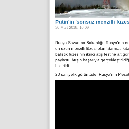
Putin'in 'sonsuz menzilli füzes
30 Mart 2018, 16:09
Rusya Savunma Bakanlığı, Rusya'nın en
en uzun menzilli füzesi olan 'Sarmat' kıt
balistik füzesinin ikinci atış testine ait gö
paylaştı. Atışın başarıyla gerçekleştirildiğ
bildirildi.
23 saniyelik görüntüde, Rusya'nın Pleset