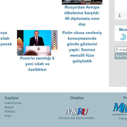
Rusya'dan Avrupa
ülkelerine karşılık:
1
40 diplomata sınır
dışı
Mos
usya
Putin ulusa sesleniş
 silah
konuşmasında
eyecek
gövde gösterisi
yaptı: Sınırsız
menzilli füze
Putin'in tanıttığı 6
geliştirdik
yeni silah ve
özellikleri
Sayfalar
Ortaklar
Pr
Hakkımızda
İletişim
Reklam
Arşiv
Moskovsky Komsomolets
Türki