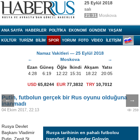
25 Eylül 2018
salı
21:31
Moskova
Haberrus.com
ANA SAYFA
HABERLER
POLITIKA
EKONOMI
GÜNDEM
YAŞAM
KÜLTÜR
TURIZM
BILIM
SPOR
YORUM
FOTO
VIDEO
İLETİŞİM
Namaz Vakitleri — 25 Eylül 2018
←
Moskova
→
Ezan
Güneş
Öğle
İkindi
Akşam
Yatsı
4:28
6:19
12:22
15:31
18:22
20:05
USD
65,8244
EUR
77,3832
TRY
10,7012
Putin, futbolun gerçek bir Rus oyunu olduğuna
←
→
inanmadı
04 Ekim 2017, 22:13
259
Rusya Devlet
Başkanı Vladimir
Rusya tarihinin en pahalı futbolcu
Putin, Zenit St.
transferi: Aleksander Golovin