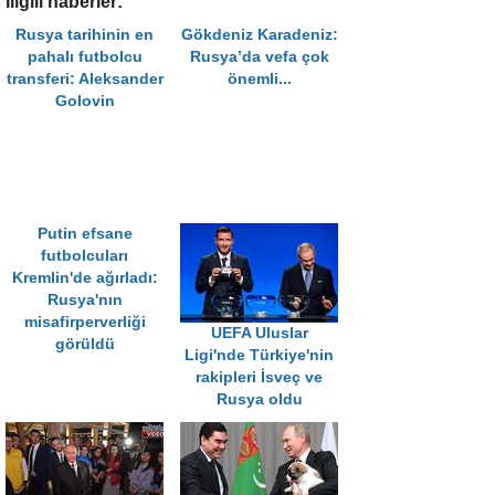
İligili haberler:
Rusya tarihinin en
Gökdeniz Karadeniz:
pahalı futbolcu
Rusya’da vefa çok
transferi: Aleksander
önemli...
Golovin
Putin efsane
futbolcuları
Kremlin'de ağırladı:
Rusya'nın
misafirperverliği
UEFA Uluslar
görüldü
Ligi'nde Türkiye'nin
rakipleri İsveç ve
Rusya oldu