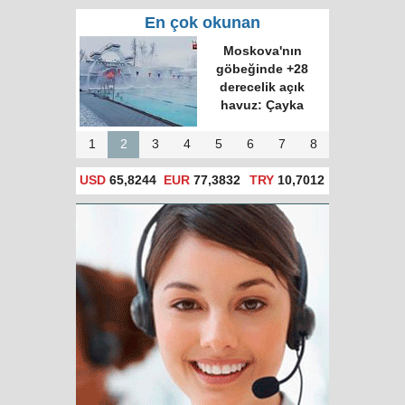
En çok okunan
Moskova'nın
göbeğinde +28
derecelik açık
havuz: Çayka
1
2
3
4
5
6
7
8
USD
65,8244
EUR
77,3832
TRY
10,7012