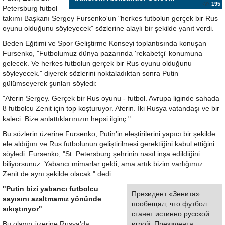
195
Petersburg futbol
takımı Başkanı Sergey Fursenko'un "herkes futbolun gerçek bir Rus
oyunu olduğunu söyleyecek" sözlerine alaylı bir şekilde yanıt verdi.
Beden Eğitimi ve Spor Geliştirme Konseyi toplantısında konuşan
Fursenko, "Futbolumuz dünya pazarında 'rekabetçi' konumuna
gelecek. Ve herkes futbolun gerçek bir Rus oyunu olduğunu
söyleyecek." diyerek sözlerini noktaladıktan sonra Putin
gülümseyerek şunları söyledi:
"Aferin Sergey. Gerçek bir Rus oyunu - futbol. Avrupa liginde sahada
8 futbolcu Zenit için top koşturuyor. Aferin. İki Rusya vatandaşı ve bir
kaleci. Bize anlattıklarınızın hepsi ilginç."
Bu sözlerin üzerine Fursenko, Putin'in eleştirilerini yapıcı bir şekilde
ele aldığını ve Rus futbolunun geliştirilmesi gerektiğini kabul ettiğini
söyledi. Fursenko, "St. Petersburg şehrinin nasıl inşa edildiğini
biliyorsunuz: Yabancı mimarlar geldi, ama artık bizim varlığımız.
Zenit de aynı şekilde olacak." dedi.
"Putin bizi yabancı futbolcu
Президент «Зенита»
sayısını azaltmamız yönünde
пообещал, что футбол
sıkıştırıyor"
станет истинно русской
Bu olayın üzerine Rusya'da
игрой. Президента