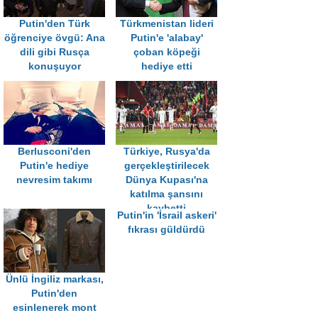
Putin'den Türk
Türkmenistan lideri
öğrenciye övgü: Ana
Putin'e 'alabay'
dili gibi Rusça
çoban köpeği
konuşuyor
hediye etti
Berlusconi'den
Türkiye, Rusya'da
Putin'e hediye
gerçekleştirilecek
nevresim takımı
Dünya Kupası'na
katılma şansını
kaybetti
Putin'in 'İsrail askeri'
fıkrası güldürdü
Ünlü İngiliz markası,
Putin'den
esinlenerek mont