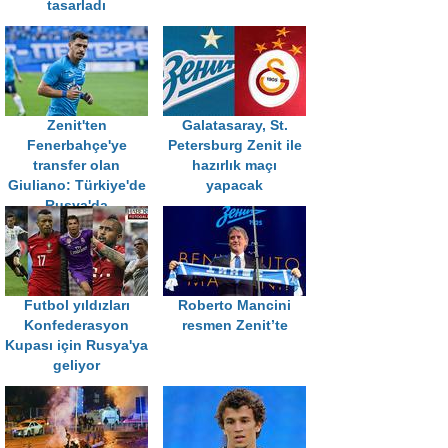
tasarladı
Zenit'ten
Galatasaray, St.
Fenerbahçe'ye
Petersburg Zenit ile
transfer olan
hazırlık maçı
Giuliano: Türkiye'de
yapacak
Rusya'da
olduğundan çok
daha fazla teknik
oyuncu var
Futbol yıldızları
Roberto Mancini
Konfederasyon
resmen Zenit’te
Kupası için Rusya'ya
geliyor