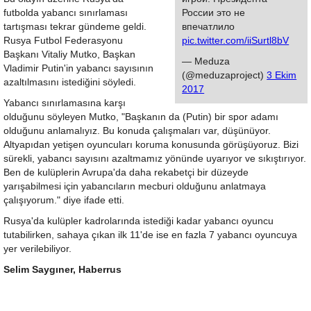
futbolda yabancı sınırlaması
России это не
tartışması tekrar gündeme geldi.
впечатлило
Rusya Futbol Federasyonu
pic.twitter.com/iiSurtl8bV
Başkanı Vitaliy Mutko, Başkan
— Meduza
Vladimir Putin'in yabancı sayısının
(@meduzaproject)
3 Ekim
azaltılmasını istediğini söyledi.
2017
Yabancı sınırlamasına karşı
olduğunu söyleyen Mutko, "Başkanın da (Putin) bir spor adamı
olduğunu anlamalıyız. Bu konuda çalışmaları var, düşünüyor.
Altyapıdan yetişen oyuncuları koruma konusunda görüşüyoruz. Bizi
sürekli, yabancı sayısını azaltmamız yönünde uyarıyor ve sıkıştırıyor.
Ben de kulüplerin Avrupa'da daha rekabetçi bir düzeyde
yarışabilmesi için yabancıların mecburi olduğunu anlatmaya
çalışıyorum." diye ifade etti.
Rusya'da kulüpler kadrolarında istediği kadar yabancı oyuncu
tutabilirken, sahaya çıkan ilk 11'de ise en fazla 7 yabancı oyuncuya
yer verilebiliyor.
Selim Saygıner, Haberrus