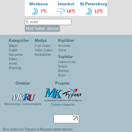
Moskova
İstanbul
St.Petersburg
7℃
16℃
12℃
Kategoriler
Medya
Kişilikler
Bilişim
Foto Galeri
Yorumlar
Sağlık
Video Galeri
Yazar
Savunma
Karikatürler
Sayfalar
Eğitim
Hakkımızda
Analiz
İletişim
Röportaj
Reklam
Arşiv
Ortaklar
Projeler
Moskovsky Komsomolets
Türkiye Haberler
Все новости Турции в Вашем смартфоне!