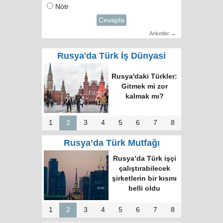
Nötr
Cevapla
Anketler →
Rusya'da Türk İş Dünyasi
Rusya'daki Türkler:
Gitmek mi zor
kalmak mı?
1
2
3
4
5
6
7
8
Rusya’da Türk Mutfağı
Rusya’da Türk işçi
çalıştırabilecek
şirketlerin bir kısmı
belli oldu
1
2
3
4
5
6
7
8