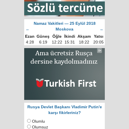
Namaz Vakitleri — 25 Eylül 2018
←
Moskova
→
Ezan
Güneş
Öğle
İkindi
Akşam
Yatsı
4:28
6:19
12:22
15:31
18:22
20:05
Rusya Devlet Başkanı Vladimir Putin'e
karşı fikirleriniz?
Olumlu
Olumsuz