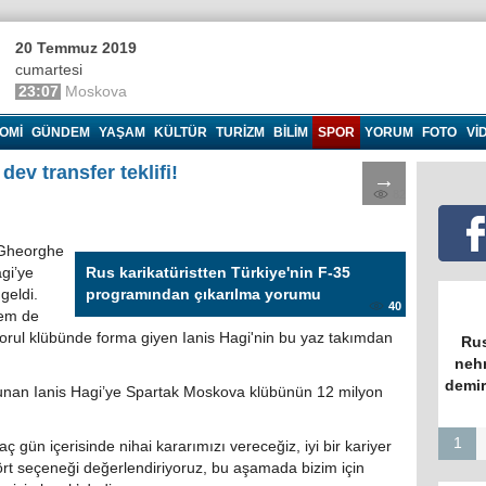
20 Temmuz 2019
cumartesi
23:07
Moskova
OMI
GÜNDEM
YAŞAM
KÜLTÜR
TURIZM
BILIM
SPOR
YORUM
FOTO
VI
ev transfer teklifi!
→
82
 Gheorghe
gi’ye
Rus karikatüristten Türkiye'nin F-35
geldi.
programından çıkarılma yorumu
40
hem de
torul klübünde forma giyen Ianis Hagi'nin bu yaz takımdan
Rus
nehr
demir
ulunan Ianis Hagi’ye Spartak Moskova klübünün 12 milyon
1
ç gün içerisinde nihai kararımızı vereceğiz, iyi bir kariyer
rt seçeneği değerlendiriyoruz, bu aşamada bizim için