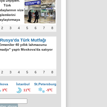
ya Dışişleri:
Türk
daşlarının vize
işlemlerini
aylaştırmaya
hazırız
2
3
4
5
6
7
8
Rusya’da Türk Mutfağı
Ermeniler 40 yıllık lahmacunu
madjo" yaptı Moskova'da satıyor
2
3
4
5
6
7
8
kova
İstanbul
St.Petersburg
3℃
11℃
-5℃