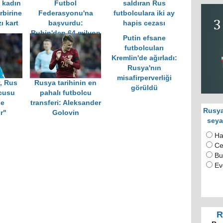
n kadın
Futbol
saldıran Rus
rbirine
Federasyonu'na
futbolculara iki ay
zı kart
başvurdu:
hapis cezası
Rubin'den 64 milyon
Putin efsane
ruble istiyor
futbolcuları
Kremlin'de ağırladı:
Rusya'nın
misafirperverliği
, Rus
Rusya tarihinin en
görüldü
cusu
pahalı futbolcu
le
transferi: Aleksander
Rusya
r"
Golovin
seya
Ha
Ce
Bu
Ev
R