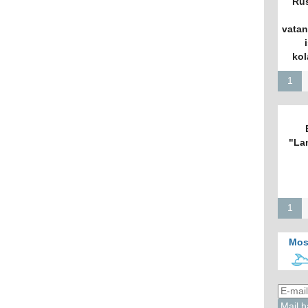
Rus
vatan
kol
1
"La
1
Mos