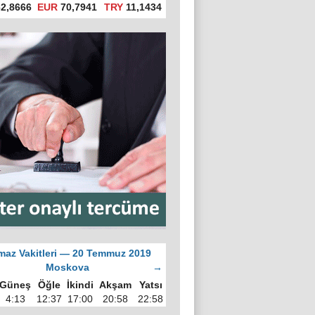
2,8666
EUR
70,7941
TRY
11,1434
az Vakitleri — 20 Temmuz 2019
Moskova
→
Güneş
Öğle
İkindi
Akşam
Yatsı
4:13
12:37
17:00
20:58
22:58