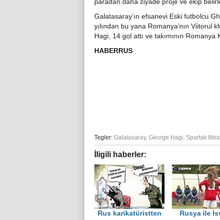
paradan daha ziyade proje ve ekip belirle
Galatasaray’ın efsanevi Eski futbolcu G
yılından bu yana Romanya’nın Viitorul 
Hagi, 14 gol attı ve takımının Romanya
HABERRUS
Tegler:
Galatasaray
,
George Hagi
,
Spartak Mos
İligili haberler:
Rus karikatüristten
Rusya ile İs