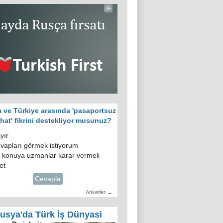
 ve Türkiye arasında 'pasaportsuz
hat' fikrini destekliyor musunuz?
yır
vapları görmek istiyorum
 konuya uzmanlar karar vermeli
et
Cevapla
Anketler →
usya'da Türk İş Dünyasi