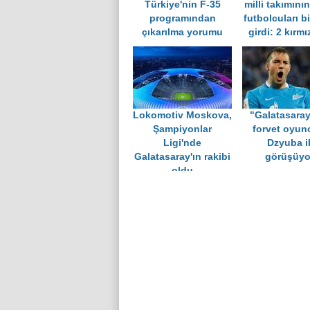
Türkiye'nin F-35
milli takımını
programından
futbolcuları bi
çıkarılma yorumu
girdi: 2 kırmı
Lokomotiv Moskova,
"Galatasaray
Şampiyonlar
forvet oyun
Ligi'nde
Dzyuba i
Galatasaray'ın rakibi
görüşüyo
oldu