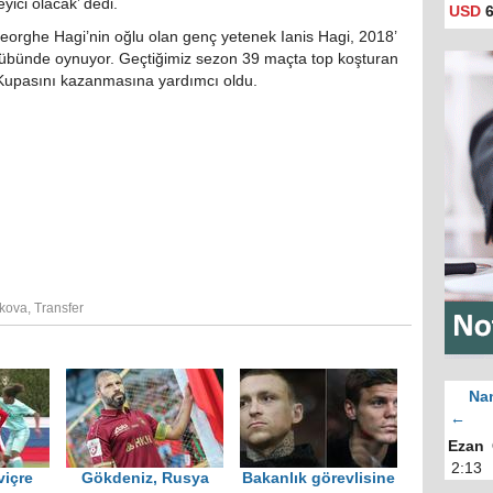
yici olacak’ dedi.
USD
6
heorghe Hagi’nin oğlu olan genç yetenek Ianis Hagi, 2018’
klübünde oynuyor. Geçtiğimiz sezon 39 maçta top koşturan
 Kupasını kazanmasına yardımcı oldu.
kova
,
Transfer
Nam
←
Ezan
2:13
viçre
Gökdeniz, Rusya
Bakanlık görevlisine