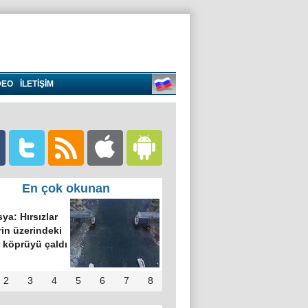
DEO
İLETİŞİM
En çok okunan
ya: Hırsızlar
in üzerindeki
 köprüyü çaldı
2
3
4
5
6
7
8