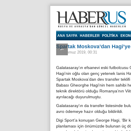
Haberrus.com
ANA SAYFA
HABERLER
POLITIKA
EKON
Spartak Moskova’dan Hagi’ye d
←
12 Temmuz 2019, 00:31
Galatasaray’ın efsanevi eski futbolcusu
Hagi’nin oğlu olan genç yetenek Ianis Ha
Spartak Moskova’dan dev transfer teklifi 
Babası Gheorghe Hagi'nin hem sahibi 
teknik direktörü olduğu Romanya’nın Vii
ayrılacağı duyurulmuştu.
Galatasaray'ın da transfer listesinde b
avro ödemeye hazır olduğu bildirildi.
Digi Sport’a konuşan George Hagi, ‘Bir ka
planlaması için önümüzde bulunan üç dö