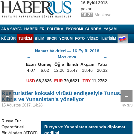
16 Eylül 2018
pazar
19:22
Moskova
Haberrus.com
ANA SAYFA
HABERLER
POLITIKA
EKONOMI
GÜNDEM
YAŞAM
KÜLTÜR
TURIZM
BILIM
SPOR
YORUM
FOTO
VIDEO
İLETİŞİM
Namaz Vakitleri — 16 Eylül 2018
←
Moskova
→
Ezan
Güneş
Öğle
İkindi
Akşam
Yatsı
4:07
6:02
12:26
15:47
18:46
20:32
USD
68,2826
EUR
79,9521
TRY
11,2752
Rus turistler koksaki virüsü endişesiyle Tunus,
←
→
Kıbrıs ve Yunanistan'a yöneliyor
15 Ağustos 2017, 14:28
373
Rusya Tur
Operatörleri
Rusya ve Yunanistan arasında diplomat
Birliği'nden (ATOR)
gerilimi