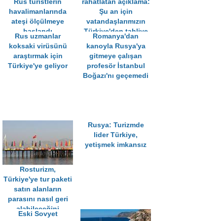
Rus turistlerin
rahatlatan açıklama:
havalimanlarında
Şu an için
ateşi ölçülmeye
vatandaşlarımızın
başlandı
Türkiye'den tahliye
Rus uzmanlar
Romanya'dan
edilmesi gerekli
koksaki virüsünü
kanoyla Rusya'ya
görülmüyor
araştırmak için
gitmeye çalışan
Türkiye'ye geliyor
profesör İstanbul
Boğazı'nı geçemedi
Rusya: Turizmde
lider Türkiye,
yetişmek imkansız
Rosturizm,
Türkiye'ye tur paketi
satın alanların
parasını nasıl geri
alabileceğini
Eski Sovyet
açıkladı