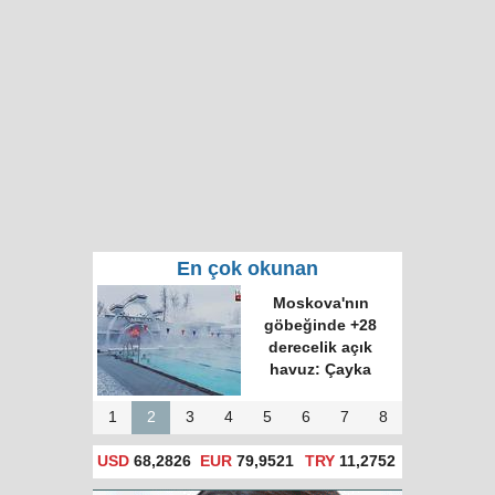
En çok okunan
Moskova'nın
göbeğinde +28
derecelik açık
havuz: Çayka
1
2
3
4
5
6
7
8
USD
68,2826
EUR
79,9521
TRY
11,2752