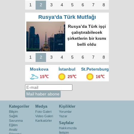
1
2
3
4
5
6
7
8
Rusya’da Türk Mutfağı
Rusya’da Türk işçi
çalıştırabilecek
şirketlerin bir kısmı
belli oldu
1
2
3
4
5
6
7
8
Moskova
İstanbul
St.Petersburg
15℃
25℃
16℃
Kategoriler
Medya
Kişilikler
Bilişim
Foto Galeri
Yorumlar
Sağlık
Video Galeri
Yazar
Savunma
Karikatürler
Sayfalar
Eğitim
Hakkımızda
Analiz
İletişim