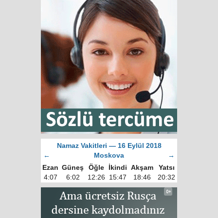
Namaz Vakitleri — 16 Eylül 2018
←
Moskova
→
Ezan
Güneş
Öğle
İkindi
Akşam
Yatsı
4:07
6:02
12:26
15:47
18:46
20:32