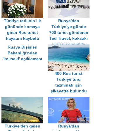
Türkiye tatilinin ilk
Rusya'dan
gününde komaya
Türkiye'ye günde
giren Rus turist
700 turist gönderen
hayatını kaybetti
Ted Travel, koksaki
virüsü sebebiyle
Rusya Dışişleri
kepenk kapattı
Bakanlığı'ndan
'koksaki' açıklaması
400 Rus turist
Türkiye turu
tazminatı için
şikayette bulundu
Türkiye'den gelen
Rusya'dan