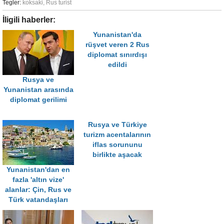
Tegler:
koksaki
,
Rus turist
İligili haberler:
Yunanistan'da
rüşvet veren 2 Rus
diplomat sınırdışı
edildi
Rusya ve
Yunanistan arasında
diplomat gerilimi
Rusya ve Türkiye
turizm acentalarının
iflas sorununu
birlikte aşacak
Yunanistan'dan en
fazla 'altın vize'
alanlar: Çin, Rus ve
Türk vatandaşları