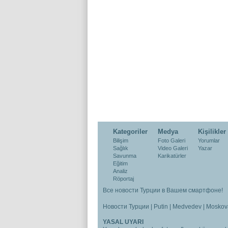
Kategoriler
Medya
Kişilikler
Bilişim
Foto Galeri
Yorumlar
Sağlık
Video Galeri
Yazar
Savunma
Karikatürler
Eğitim
Analiz
Röportaj
Все новости Турции в Вашем смартфоне!
Новости Турции
|
Putin
|
Medvedev
|
Moskov
YASAL UYARI