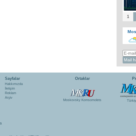
1
Mos
Sayfalar
Ortaklar
Pr
Hakkımızda
İletişim
Reklam
Arşiv
Moskovsky Komsomolets
Türki
a