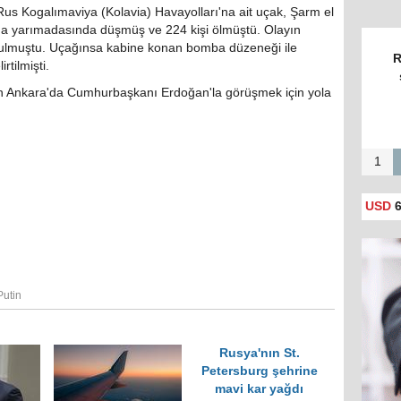
Rus Kogalımaviya (Kolavia) Havayolları'na ait uçak, Şarm el
ina yarımadasında düşmüş ve 224 kişi ölmüştü. Olayın
urulmuştu. Uçağınsa kabine konan bomba düzeneği ile
R
tilmişti.
dan Ankara'da Cumhurbaşkanı Erdoğan'la görüşmek için yola
1
USD
6
Putin
Rusya'nın St.
Petersburg şehrine
mavi kar yağdı