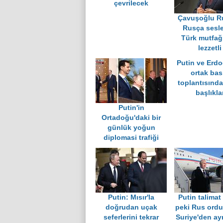
çevrilecek
Çavuşoğlu R
Rusça sesle
Türk mutfağ
lezzetli
Putin ve Erdo
ortak bas
toplantısınd
başlıkla
Putin'in
Ortadoğu'daki bir
günlük yoğun
diplomasi trafiği
Putin: Mısır'la
Putin talimat 
doğrudan uçak
peki Rus ord
seferlerini tekrar
Suriye'den ay