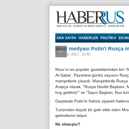
Haberrus.com
ANA SAYFA
HABERLER
POLITIKA
EKON
Mısır medyası Putin'i Rusça m
←
11 Aralık 2017, 14:45
Mısır'ın en popüler gazetelerinden biri 
Al-Sabia', Pazartesi günkü sayısını Rus
manşetlerle çıkardı. Manşetlerde Rusça
Arapça olarak, "Rusya Devlet Başkanı, M
hoş geldiniz!" ve "Sayın Başkan, Rus tur
Gazetede Putin'in Kahire ziyareti hakkın
Turizmden büyük bir gelir elde eden Mısır, R
gelmelerini istiyor.
Ne olmuştu?