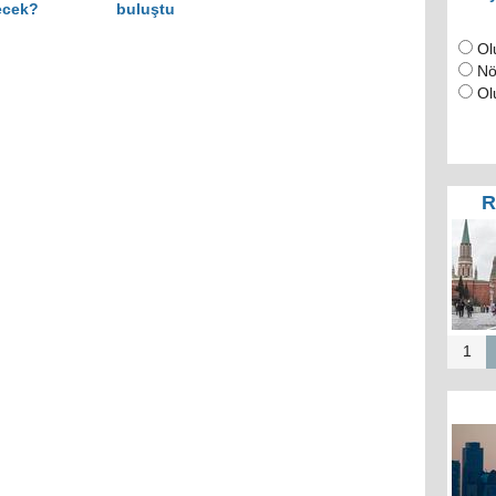
ecek?
buluştu
Ol
Nö
Ol
R
1