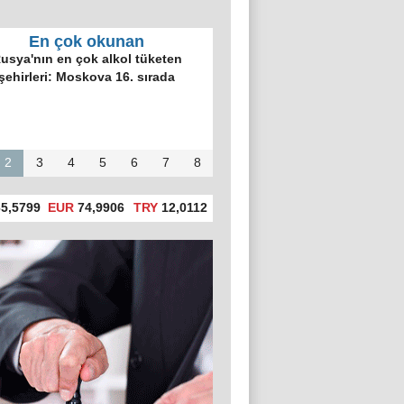
En çok okunan
usya'nın en çok alkol tüketen
şehirleri: Moskova 16. sırada
2
3
4
5
6
7
8
5,5799
EUR
74,9906
TRY
12,0112