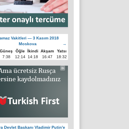
amaz Vakitleri — 3 Kasım 2018
Moskova
→
Güneş
Öğle
İkindi
Akşam
Yatsı
7:38
12:14
14:18
16:47
18:32
a Devlet Başkanı Vladimir Putin'e