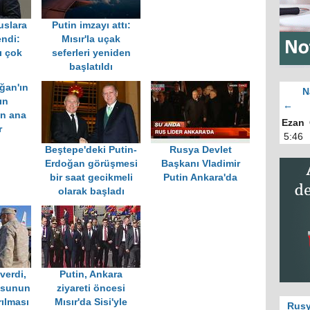
uslara
Putin imzayı attı:
ndi:
Mısır'la uçak
ı çok
seferleri yeniden
başlatıldı
ğan'ın
N
ın
←
an ana
Ezan
r
5:46
Beştepe'deki Putin-
Rusya Devlet
Erdoğan görüşmesi
Başkanı Vladimir
bir saat gecikmeli
Putin Ankara'da
olarak başladı
verdi,
Putin, Ankara
usunun
ziyareti öncesi
rılması
Mısır'da Sisi'yle
Rusy