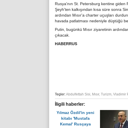
Rusya'nın St. Petersburg kentine giden 
Şeyh'ten kalkışından kısa süre sonra S
ardından Mısır'a charter uçuşları durd
havada patlatması nedeniyle düştüğü belir
Putin, bugünkü Mısır ziyaretinin ardın
çıkacak.
HABERRUS
Tegler:
Abdulfettah Sisi
,
Mısır
,
Turizm
,
Vladimir 
İligili haberler:
Yılmaz Özdil'in yeni
kitabı 'Mustafa
Kemal' Rusçaya