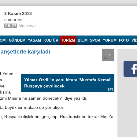
3 Kasım 2018
cumartesi
09:27
Moskova
OMI
GÜNDEM
YAŞAM
KÜLTÜR
TURIZM
BILIM
SPOR
YORUM
FOTO
VI
anşetlerle karşıladı
→
134
'Al-Youm
ça
Yılmaz Özdil'in yeni kitabı 'Mustafa Kemal'
 ve
Rusçaya çevrilecek
143
ısır'a
izmi Mısır'a ne zaman dönecek?" diye yazıldı.
da büyük bir makale de yer alıyor.
usya ile ilişkilerini geliştirip, Rus turistlerin tekrar Mısır'a