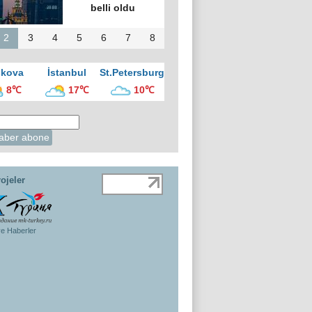
belli oldu
2
3
4
5
6
7
8
kova
İstanbul
St.Petersburg
8℃
17℃
10℃
ojeler
ye Haberler