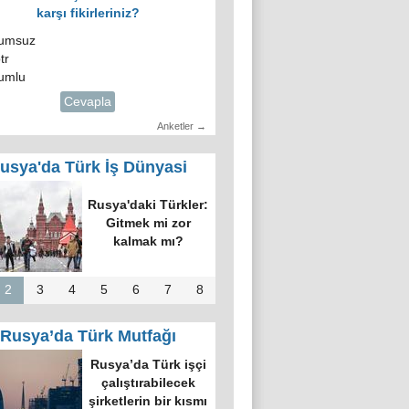
karşı fikirleriniz?
umsuz
tr
umlu
Cevapla
Anketler →
usya'da Türk İş Dünyasi
Rusya'daki Türkler:
Gitmek mi zor
kalmak mı?
2
3
4
5
6
7
8
Rusya’da Türk Mutfağı
Rusya’da Türk işçi
çalıştırabilecek
şirketlerin bir kısmı