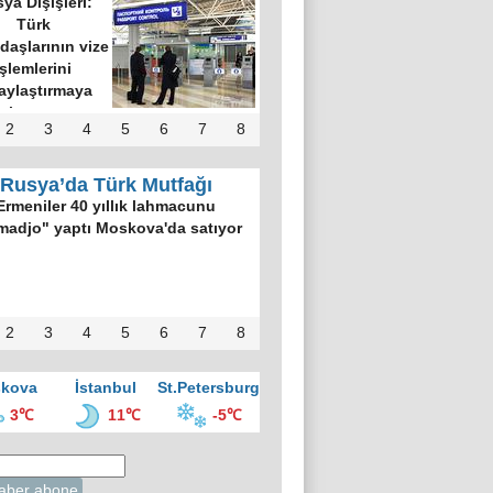
ya Dışişleri:
Türk
daşlarının vize
işlemlerini
aylaştırmaya
hazırız
2
3
4
5
6
7
8
Rusya’da Türk Mutfağı
Ermeniler 40 yıllık lahmacunu
madjo" yaptı Moskova'da satıyor
2
3
4
5
6
7
8
kova
İstanbul
St.Petersburg
3℃
11℃
-5℃