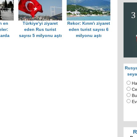
in en
Türkiye'yi ziyaret
Rekor: Kırım'ı ziyaret
ler:
eden Rus turist
eden turist sayısı 6
larda
sayısı 5 milyonu aştı
milyonu aştı
Rusya
seya
Ha
Ce
Bu
Ev
R