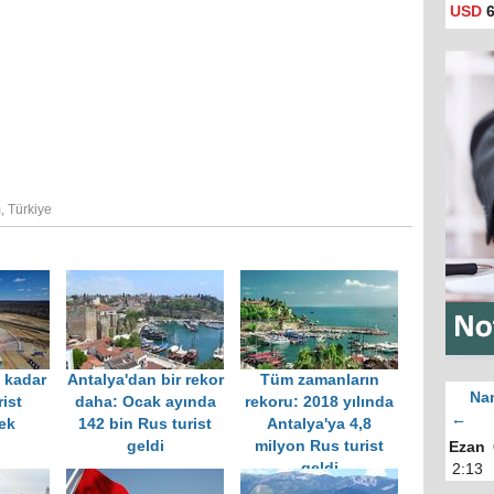
USD
6
m
,
Türkiye
 kadar
Antalya'dan bir rekor
Tüm zamanların
Nam
ist
daha: Ocak ayında
rekoru: 2018 yılında
←
ek
142 bin Rus turist
Antalya'ya 4,8
geldi
milyon Rus turist
Ezan
geldi
2:13