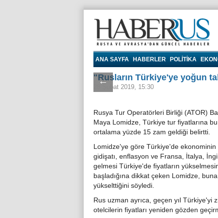
Haberrus.com
ANA SAYFA
HABERLER
POLITIKA
EKON
"Rusların Türkiye'ye yoğun tale
←
28 Şubat 2019, 15:30
Rusya Tur Operatörleri Birliği (ATOR) B
Maya Lomidze, Türkiye tur fiyatlarına bu 
ortalama yüzde 15 zam geldiği belirtti.
Lomidze'ye göre Türkiye'de ekonominin
gidişatı, enflasyon ve Fransa, İtalya, İngi
gelmesi Türkiye'de fiyatların yükselmesi
başladığına dikkat çeken Lomidze, buna b
yükselttiğini söyledi.
Rus uzman ayrıca, geçen yıl Türkiye'yi z
otelcilerin fiyatları yeniden gözden geçir