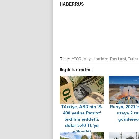
HABERRUS
Tegler:
ATOR
,
Maya Lomidze
,
Rus turist
,
Turiz
İligili haberler:
Türkiye, ABD'nin 'S-
Rusya, 2021'e
400 yerine Patriot'
uzaya 2 tur
teklifini reddetti,
gönderec
dolar 5.40 TL'ye
yükseldi