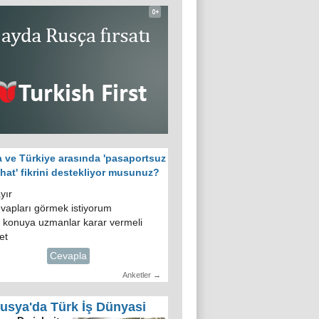
 ve Türkiye arasında 'pasaportsuz
hat' fikrini destekliyor musunuz?
yır
vapları görmek istiyorum
 konuya uzmanlar karar vermeli
et
Cevapla
Anketler →
usya'da Türk İş Dünyasi