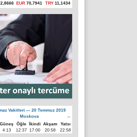
2,8666
EUR
70,7941
TRY
11,1434
az Vakitleri — 20 Temmuz 2019
Moskova
→
Güneş
Öğle
İkindi
Akşam
Yatsı
4:13
12:37
17:00
20:58
22:58