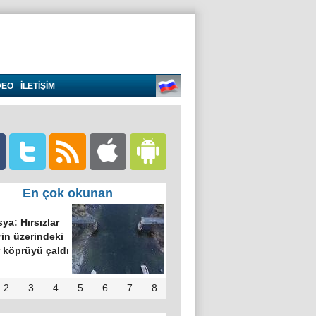
DEO
İLETİŞİM
En çok okunan
ya: Hırsızlar
in üzerindeki
 köprüyü çaldı
2
3
4
5
6
7
8