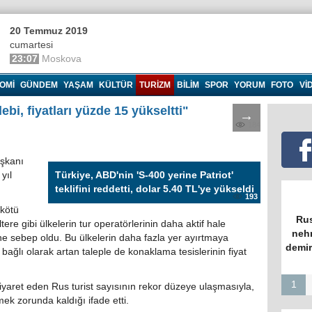
20 Temmuz 2019
cumartesi
23:07
Moskova
OMI
GÜNDEM
YAŞAM
KÜLTÜR
TURIZM
BILIM
SPOR
YORUM
FOTO
VI
bi, fiyatları yüzde 15 yükseltti"
→
184
aşkanı
yıl
Türkiye, ABD'nin 'S-400 yerine Patriot'
teklifini reddetti, dolar 5.40 TL'ye yükseldi
193
 kötü
Rus
ltere gibi ülkelerin tur operatörlerinin daha aktif hale
nehr
ne sebep oldu. Bu ülkelerin daha fazla yer ayırtmaya
demir
ağlı olarak artan taleple de konaklama tesislerinin fiyat
1
iyaret eden Rus turist sayısının rekor düzeye ulaşmasıyla,
mek zorunda kaldığı ifade etti.