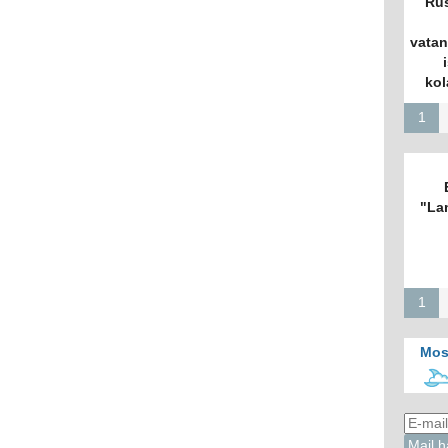
Rus
vatan
kol
1
"La
1
Mos