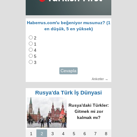
Haberrus.com'u beğeniyor musunuz? (1
en düşük, 5 en yüksek)
2
1
4
5
3
Cevapla
Anketler →
Rusya'da Türk İş Dünyasi
RUTID üyeleri ve
Putin’in temsilcisi
Moskova’da bir
araya geldi
1
2
3
4
5
6
7
8