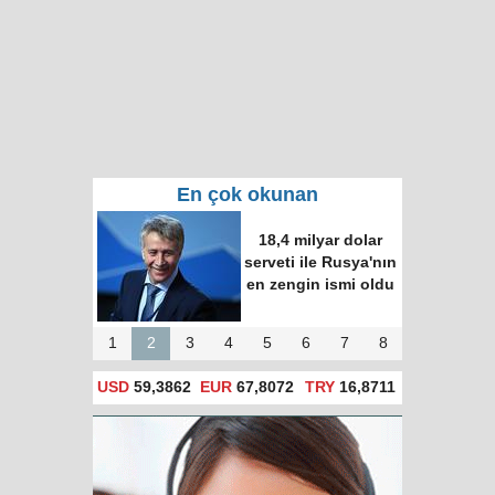
En çok okunan
Putin ve Erdoğan
Time dergisinin
"dünyanın en etkili
100 ismi" listesine
girdi
1
2
3
4
5
6
7
8
USD
59,3862
EUR
67,8072
TRY
16,8711