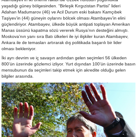
yaşadığı güney bölgesinden. “Birleşik Kırgızistan Partisi” lideri
Adahan Madumarov (46) ve Acil Durum eski bakanı Kamçıbek
Taşiyev’in (44) güneyin oylarını bölcek olması Atambayev’in elini
güçlendiriyor. Atambayev, ülkede büyük antipati toplayan Amerikan
Manas üssünü kapatma sözü vererek Rusya’nın desteğini almıştı.
Moskova’nın yanı sıra Batı ülkeleri ile iyi ilişkiler kuran Atambayev,
Ankara ile de temasları artırarak dış politikada başarılı bir lider
olması bekleniyor.
İki ayrı devrim ve iç savaşın ardından gelen seçimleri 56 ülkeden
800’ün üzerinde gözlemci izliyor. Yurt dışından 100’ün üzerinde basın
mensubunun da seçimleri takip etmek için akredite olduğu gelen
bilgiler arasında.