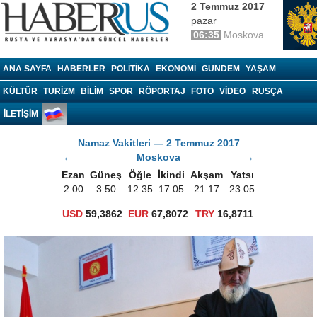
2 Temmuz 2017
pazar
06:35
Moskova
Haberrus.com
ANA SAYFA
HABERLER
POLITIKA
EKONOMI
GÜNDEM
YAŞAM
KÜLTÜR
TURIZM
BILIM
SPOR
RÖPORTAJ
FOTO
VIDEO
RUSÇA
İLETİŞİM
Namaz Vakitleri — 2 Temmuz 2017
←
Moskova
→
Ezan
Güneş
Öğle
İkindi
Akşam
Yatsı
2:00
3:50
12:35
17:05
21:17
23:05
USD
59,3862
EUR
67,8072
TRY
16,8711