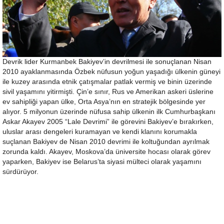
Devrik lider Kurmanbek Bakiyev’in devrilmesi ile sonuçlanan Nisan
2010 ayaklanmasında Özbek nüfusun yoğun yaşadığı ülkenin güneyi
ile kuzey arasında etnik çatışmalar patlak vermiş ve binin üzerinde
sivil yaşamını yitirmişti. Çin’e sınır, Rus ve Amerikan askeri üslerine
ev sahipliği yapan ülke, Orta Asya’nın en stratejik bölgesinde yer
alıyor. 5 milyonun üzerinde nüfusa sahip ülkenin ilk Cumhurbaşkanı
Askar Akayev 2005 “Lale Devrimi” ile görevini Bakiyev’e bırakırken,
uluslar arası dengeleri kuramayan ve kendi klanını korumakla
suçlanan Bakiyev de Nisan 2010 devrimi ile koltuğundan ayrılmak
zorunda kaldı. Akayev, Moskova’da üniversite hocası olarak görev
yaparken, Bakiyev ise Belarus’ta siyasi mülteci olarak yaşamını
sürdürüyor.