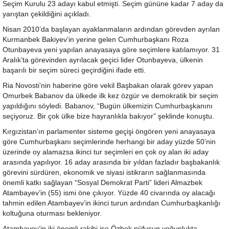
Seçim Kurulu 23 adayı kabul etmişti. Seçim gününe kadar 7 aday da
yarıştan çekildiğini açıkladı.
Nisan 2010’da başlayan ayaklanmaların ardından görevden ayrılan
Kurmanbek Bakiyev’in yerine gelen Cumhurbaşkanı Roza
Otunbayeva yeni yapılan anayasaya göre seçimlere katılamıyor. 31
Aralık’ta görevinden ayrılacak geçici lider Otunbayeva, ülkenin
başarılı bir seçim süreci geçirdiğini ifade etti.
Ria Novosti’nin haberine göre vekil Başbakan olarak görev yapan
Omurbek Babanov da ülkede ilk kez özgür ve demokratik bir seçim
yapıldığını söyledi. Babanov, “Bugün ülkemizin Cumhurbaşkanını
seçiyoruz. Bir çok ülke bize hayranlıkla bakıyor” şeklinde konuştu.
Kırgızistan’ın parlamenter sisteme geçişi öngören yeni anayasaya
göre Cumhurbaşkanı seçimlerinde herhangi bir aday yüzde 50’nin
üzerinde oy alamazsa ikinci tur seçimleri en çok oy alan iki aday
arasında yapılıyor. 16 aday arasında bir yıldan fazladır başbakanlık
görevini sürdüren, ekonomik ve siyasi istikrarın sağlanmasında
önemli katkı sağlayan “Sosyal Demokrat Parti” lideri Almazbek
Atambayev’in (55) ismi öne çıkıyor. Yüzde 40 civarında oy alacağı
tahmin edilen Atambayev’in ikinci turun ardından Cumhurbaşkanlığı
koltuğuna oturması bekleniyor.
Atambayev’in iki önemli rakibi ise Özbek nüfusun yoğunlukta