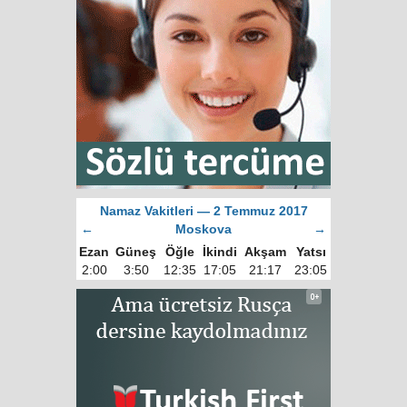
Namaz Vakitleri — 2 Temmuz 2017
←
Moskova
→
Ezan
Güneş
Öğle
İkindi
Akşam
Yatsı
2:00
3:50
12:35
17:05
21:17
23:05