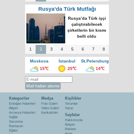
Rusya’da Türk Mutfağı
Moskova’nın en
büyük kültür
merkezinde “Türk
Kahvesi Gecesi”
düzenlendi
1
2
3
4
5
6
7
8
Moskova
İstanbul
St.Petersburg
15℃
25℃
14℃
Kategoriler
Medya
Kişilikler
Erdoğan Haberleri
Foto Galeri
Yorumlar
Bilişim
Video Galeri
Yazar
Avrasya Haberleri
Karikatürler
Sayfalar
Sağlık
Hakkımızda
Savunma
İletişim
Ramazan
Reklam
Eğitim
Arşiv