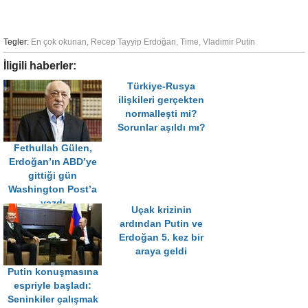
Tegler:
En çok okunan
,
Recep Tayyip Erdoğan
,
Time
,
Vladimir Putin
İligili haberler:
Türkiye-Rusya
ilişkileri gerçekten
normalleşti mi?
Sorunlar aşıldı mı?
Fethullah Gülen,
Erdoğan’ın ABD’ye
gittiği gün
Washington Post’a
yazdı
Uçak krizinin
ardından Putin ve
Erdoğan 5. kez bir
araya geldi
Putin konuşmasına
espriyle başladı:
Seninkiler çalışmak