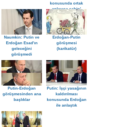
konusunda ortak
anlayışa sahip’
Naumkin: Putin ve
Erdoğan-Putin
Erdoğan Esad'ın
görüşmesi
geleceğini
(karikatür)
görüşmedi
Putin-Erdoğan
Putin: İşçi yasağının
görüşmesinden ana
kaldırılması
başlıklar
konusunda Erdoğan
ile anlaştık