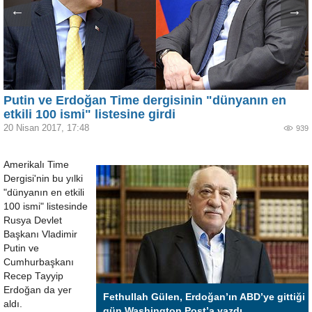
←
→
Putin ve Erdoğan Time dergisinin "dünyanın en
etkili 100 ismi" listesine girdi
20 Nisan 2017, 17:48
939
Amerikalı Time
Dergisi'nin bu yılki
"dünyanın en etkili
100 ismi" listesinde
Rusya Devlet
Başkanı Vladimir
Putin ve
Cumhurbaşkanı
Recep Tayyip
Erdoğan da yer
Fethullah Gülen, Erdoğan’ın ABD’ye gittiği
aldı.
gün Washington Post’a yazdı