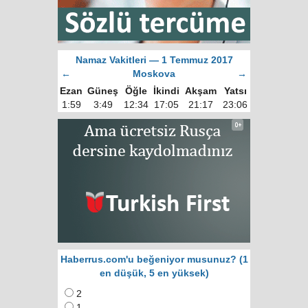
Namaz Vakitleri — 1 Temmuz 2017
←
Moskova
→
Ezan
Güneş
Öğle
İkindi
Akşam
Yatsı
1:59
3:49
12:34
17:05
21:17
23:06
Haberrus.com'u beğeniyor musunuz? (1
en düşük, 5 en yüksek)
2
1