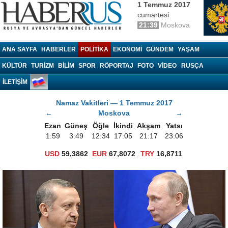
1 Temmuz 2017
cumartesi
21:39
Moskova
Haberrus.com
ANA SAYFA
HABERLER
POLITIKA
EKONOMI
GÜNDEM
YAŞAM
KÜLTÜR
TURIZM
BILIM
SPOR
RÖPORTAJ
FOTO
VIDEO
RUSÇA
İLETİŞİM
Namaz Vakitleri — 1 Temmuz 2017
←
Moskova
→
Ezan
Güneş
Öğle
İkindi
Akşam
Yatsı
1:59
3:49
12:34
17:05
21:17
23:06
USD
59,3862
EUR
67,8072
TRY
16,8711