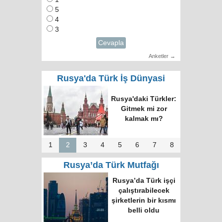
5
4
3
Cevapla
Anketler →
Rusya'da Türk İş Dünyasi
RUTID üyeleri ve
Putin’in temsilcisi
Moskova’da bir
araya geldi
1
2
3
4
5
6
7
8
Rusya’da Türk Mutfağı
Moskova’nın en
büyük kültür
merkezinde “Türk
Kahvesi Gecesi”
düzenlendi