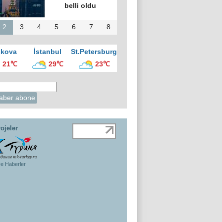
belli oldu
2
3
4
5
6
7
8
kova
İstanbul
St.Petersburg
21℃
29℃
23℃
ojeler
ye Haberler