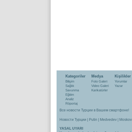
Kategoriler
Medya
Kişilikler
Bilişim
Foto Galeri
Yorumlar
Sağlık
Video Galeri
Yazar
Savunma
Karikatürler
Eğitim
Analiz
Röportaj
Все новости Турции в Вашем смартфоне!
Новости Турции
|
Putin
|
Medvedev
|
Moskov
YASAL UYARI