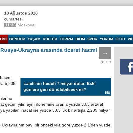
18 Ağustos 2018
cumartesi
11:36
Moskova
OMI
GÜNDEM
YAŞAM
KÜLTÜR
TURIZM
BILIM
SPOR
YORUM
FOTO
VI
r: Rusya-Ukrayna arasında ticaret hacmi
→
133
 hacmi,
la 5,838
Laleli'nin hedefi 7 milyar dolar: Eski
günlere geri dönülebilecek mi?
158
ilerine
cat geçen yılın aynı dönemine oranla yüzde 30.3 artarak
a yapılan ihacat ise yüzde 30.3'lük bir artışla 2,209 milyar
e Ukrayna'nın payı bir önceki yıla göre yüzde 2.1'den yüzde