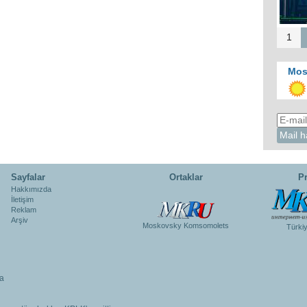
1
Mos
Sayfalar
Ortaklar
Pr
Hakkımızda
İletişim
Reklam
Arşiv
Moskovsky Komsomolets
Türki
a