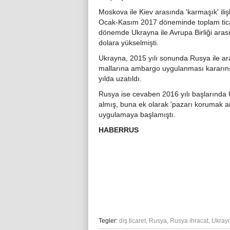
Moskova ile Kiev arasında 'karmaşık' iliş
Ocak-Kasım 2017 döneminde toplam ticar
dönemde Ukrayna ile Avrupa Birliği arası
dolara yükselmişti.
Ukrayna, 2015 yılı sonunda Rusya ile ara
mallarına ambargo uygulanması kararını al
yılda uzatıldı.
Rusya ise cevaben 2016 yılı başlarında U
almış, buna ek olarak 'pazarı korumak a
uygulamaya başlamıştı.
HABERRUS
Tegler:
dış ticaret
,
Rusya
,
Rusya ihracat
,
Ukray