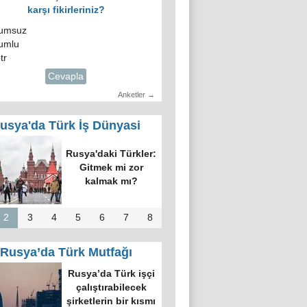
karşı fikirleriniz?
umsuz
umlu
tr
Cevapla
Anketler →
usya'da Türk İş Dünyasi
Rusya'daki Türkler:
Gitmek mi zor
kalmak mı?
2
3
4
5
6
7
8
Rusya’da Türk Mutfağı
Rusya’da Türk işçi
çalıştırabilecek
şirketlerin bir kısmı