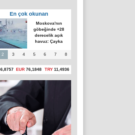
En çok okunan
Moskova'nın
göbeğinde +28
derecelik açık
havuz: Çayka
2
3
4
5
6
7
8
6,8757
EUR
76,1848
TRY
11,4936