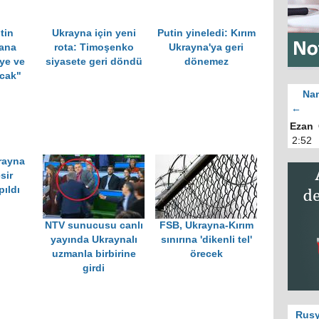
tin
Ukrayna için yeni
Putin yineledi: Kırım
 ana
rota: Timoşenko
Ukrayna'ya geri
ye ve
siyasete geri döndü
dönemez
cak"
Nam
←
Ezan
2:52
rayna
sir
pıldı
NTV sunucusu canlı
FSB, Ukrayna-Kırım
yayında Ukraynalı
sınırına 'dikenli tel'
uzmanla birbirine
örecek
girdi
Rusy