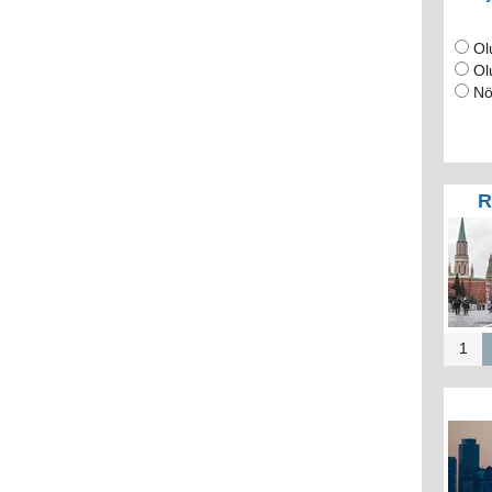
Ol
Ol
Nö
R
1