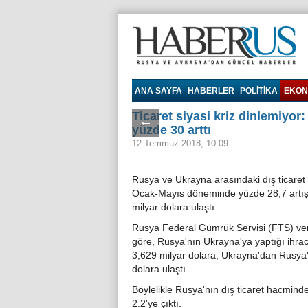
Haberrus.com
ANA SAYFA
HABERLER
POLITIKA
EKON
Ticaret siyasi kriz dinlemiyo
←
yüzde 30 arttı
12 Temmuz 2018, 10:09
Rusya ve Ukrayna arasındaki dış ticaret
Ocak-Mayıs döneminde yüzde 28,7 artış
milyar dolara ulaştı.
Rusya Federal Gümrük Servisi (FTS) ver
göre, Rusya'nın Ukrayna'ya yaptığı ihra
3,629 milyar dolara, Ukrayna'dan Rusya'y
dolara ulaştı.
Böylelikle Rusya'nın dış ticaret hacmind
2.2'ye çıktı.