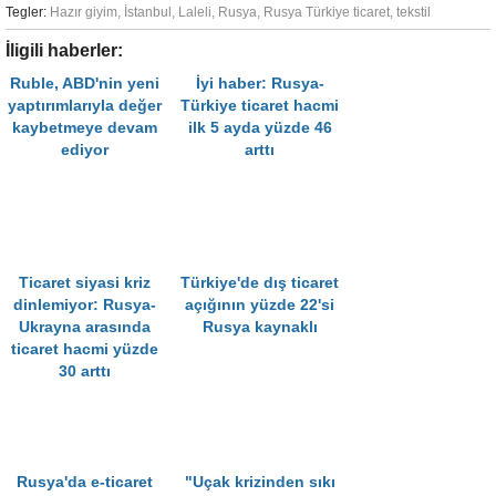
Tegler:
Hazır giyim
,
İstanbul
,
Laleli
,
Rusya
,
Rusya Türkiye ticaret
,
tekstil
İligili haberler:
Ruble, ABD'nin yeni
İyi haber: Rusya-
yaptırımlarıyla değer
Türkiye ticaret hacmi
kaybetmeye devam
ilk 5 ayda yüzde 46
ediyor
arttı
Ticaret siyasi kriz
Türkiye'de dış ticaret
dinlemiyor: Rusya-
açığının yüzde 22'si
Ukrayna arasında
Rusya kaynaklı
ticaret hacmi yüzde
30 arttı
Rusya'da e-ticaret
"Uçak krizinden sıkı