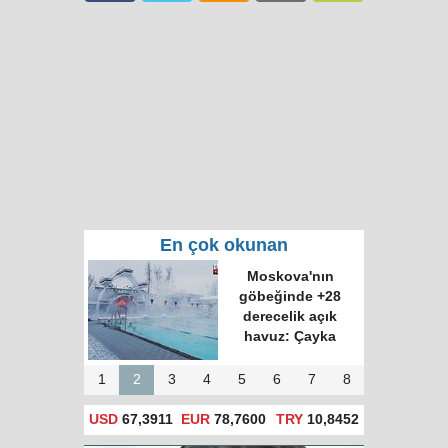
En çok okunan
Moskova'nın
göbeğinde +28
derecelik açık
havuz: Çayka
1
2
3
4
5
6
7
8
USD
67,3911
EUR
78,7600
TRY
10,8452