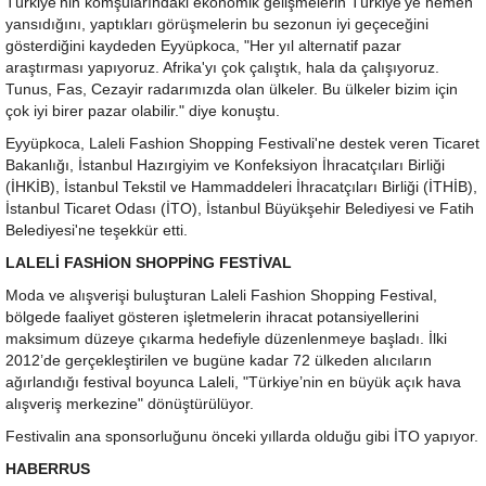
Türkiye'nin komşularındaki ekonomik gelişmelerin Türkiye'ye hemen
yansıdığını, yaptıkları görüşmelerin bu sezonun iyi geçeceğini
gösterdiğini kaydeden Eyyüpkoca, "Her yıl alternatif pazar
araştırması yapıyoruz. Afrika'yı çok çalıştık, hala da çalışıyoruz.
Tunus, Fas, Cezayir radarımızda olan ülkeler. Bu ülkeler bizim için
çok iyi birer pazar olabilir." diye konuştu.
Eyyüpkoca, Laleli Fashion Shopping Festivali'ne destek veren Ticaret
Bakanlığı, İstanbul Hazırgiyim ve Konfeksiyon İhracatçıları Birliği
(İHKİB), İstanbul Tekstil ve Hammaddeleri İhracatçıları Birliği (İTHİB),
İstanbul Ticaret Odası (İTO), İstanbul Büyükşehir Belediyesi ve Fatih
Belediyesi'ne teşekkür etti.
LALELİ FASHİON SHOPPİNG FESTİVAL
Moda ve alışverişi buluşturan Laleli Fashion Shopping Festival,
bölgede faaliyet gösteren işletmelerin ihracat potansiyellerini
maksimum düzeye çıkarma hedefiyle düzenlenmeye başladı. İlki
2012’de gerçekleştirilen ve bugüne kadar 72 ülkeden alıcıların
ağırlandığı festival boyunca Laleli, "Türkiye’nin en büyük açık hava
alışveriş merkezine" dönüştürülüyor.
Festivalin ana sponsorluğunu önceki yıllarda olduğu gibi İTO yapıyor.
HABERRUS