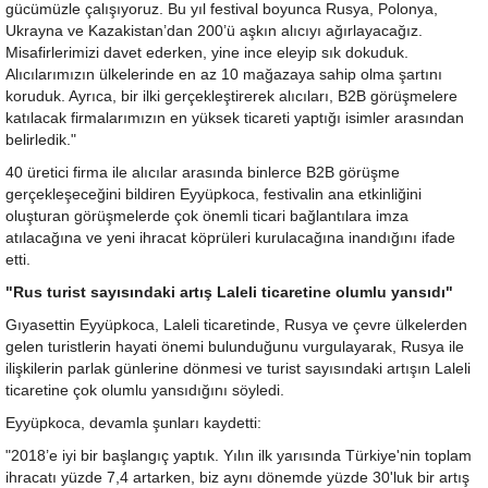
gücümüzle çalışıyoruz. Bu yıl festival boyunca Rusya, Polonya,
Ukrayna ve Kazakistan’dan 200’ü aşkın alıcıyı ağırlayacağız.
Misafirlerimizi davet ederken, yine ince eleyip sık dokuduk.
Alıcılarımızın ülkelerinde en az 10 mağazaya sahip olma şartını
koruduk. Ayrıca, bir ilki gerçekleştirerek alıcıları, B2B görüşmelere
katılacak firmalarımızın en yüksek ticareti yaptığı isimler arasından
belirledik."
40 üretici firma ile alıcılar arasında binlerce B2B görüşme
gerçekleşeceğini bildiren Eyyüpkoca, festivalin ana etkinliğini
oluşturan görüşmelerde çok önemli ticari bağlantılara imza
atılacağına ve yeni ihracat köprüleri kurulacağına inandığını ifade
etti.
"Rus turist sayısındaki artış Laleli ticaretine olumlu yansıdı"
Gıyasettin Eyyüpkoca, Laleli ticaretinde, Rusya ve çevre ülkelerden
gelen turistlerin hayati önemi bulunduğunu vurgulayarak, Rusya ile
ilişkilerin parlak günlerine dönmesi ve turist sayısındaki artışın Laleli
ticaretine çok olumlu yansıdığını söyledi.
Eyyüpkoca, devamla şunları kaydetti:
"2018’e iyi bir başlangıç yaptık. Yılın ilk yarısında Türkiye'nin toplam
ihracatı yüzde 7,4 artarken, biz aynı dönemde yüzde 30'luk bir artış