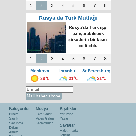
1
2
3
4
5
6
7
8
Rusya’da Türk Mutfağı
Rusya’da Türk işçi
çalıştırabilecek
şirketlerin bir kısmı
belli oldu
1
2
3
4
5
6
7
8
Moskova
İstanbul
St.Petersburg
29℃
31℃
21℃
Kategoriler
Medya
Kişilikler
Bilişim
Foto Galeri
Yorumlar
Sağlık
Video Galeri
Yazar
Savunma
Karikatürler
Sayfalar
Eğitim
Hakkımızda
Analiz
İletişim