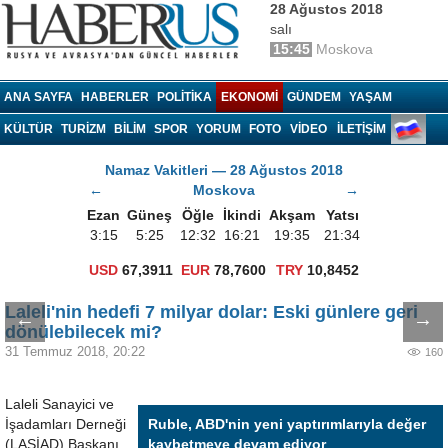
28 Ağustos 2018
salı
15:45
Moskova
Haberrus.com
ANA SAYFA
HABERLER
POLITIKA
EKONOMI
GÜNDEM
YAŞAM
KÜLTÜR
TURIZM
BILIM
SPOR
YORUM
FOTO
VIDEO
İLETİŞİM
Namaz Vakitleri — 28 Ağustos 2018
←
Moskova
→
Ezan
Güneş
Öğle
İkindi
Akşam
Yatsı
3:15
5:25
12:32
16:21
19:35
21:34
USD
67,3911
EUR
78,7600
TRY
10,8452
Laleli'nin hedefi 7 milyar dolar: Eski günlere geri
←
→
dönülebilecek mi?
31 Temmuz 2018, 20:22
160
Laleli Sanayici ve
İşadamları Derneği
Ruble, ABD'nin yeni yaptırımlarıyla değer
(LASİAD) Başkanı
kaybetmeye devam ediyor