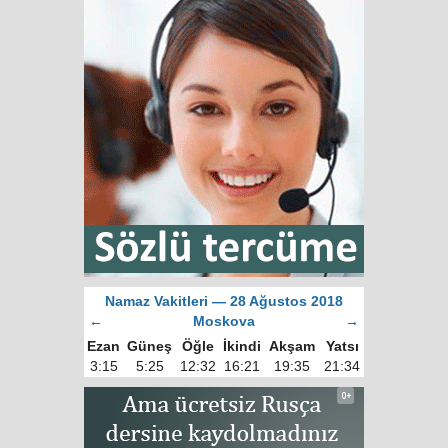
Namaz Vakitleri — 28 Ağustos 2018
←
Moskova
→
Ezan
Güneş
Öğle
İkindi
Akşam
Yatsı
3:15
5:25
12:32
16:21
19:35
21:34