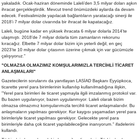
yakaladık. Ocak-haziran döneminde Laleli’den 3,5 milyar doları aşkın
ihracat gerçekleştirdik. Mevcut trend önümüzdeki aylarda da devam
edecek. Festivalimizde yapılacak bağlantıların yaratacağı sinerji ile
2018’i 7 milyar dolar civarında bir ihracat ile kapatacağız.
Laleli, bugüne kadar en yüksek ihracata 6 milyar dolarla 2014’te
ulaşmıştı. 2018’de 7 milyar dolarla tüm zamanların rekorunu
kıracağız. Elbette 7 milyar dolar bizim için yeterli değil, en geç
2023’te 10 milyar dolar çıtasının üzerine çıkmak için var gücümüzle
çalışıyoruz."
"OLMAZSA OLMAZIMIZ KOMŞULARIMIZLA TERCİHLİ TİCARET
ANLAŞMALARI"
Gazetecilerin sorularını da yanıtlayan LASİAD Başkanı Eyyüpkoca,
ticarette yerel para birimlerinin kullanılıp kullanılmadığına ilişkin,
"Yerel para birimleri ile ticaret yapmayla ilgili imzalanmış protokol var.
Bu bazen uygulanıyor, bazen uygulanmıyor. Laleli olarak bizim
olmazsa olmazımız komşularımızla tercihli ticaret anlaşmalarıdır. Bu
anlaşmaların yapılması gerekiyor. Kur kaygısı yaşamadan yerel para
birimleriyle ticaret yapılması gerekiyor. Gelecekte yerel para
birimleriyle daha çok ticaret yapılabileceğine inanıyorum." ifadelerini
kullandı.