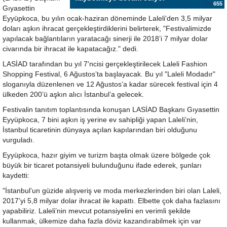
655
Gıyasettin
Eyyüpkoca, bu yılın ocak-haziran döneminde Laleli'den 3,5 milyar
doları aşkın ihracat gerçekleştirdiklerini belirterek, "Festivalimizde
yapılacak bağlantıların yaratacağı sinerji ile 2018’i 7 milyar dolar
civarında bir ihracat ile kapatacağız." dedi.
LASİAD tarafından bu yıl 7'ncisi gerçekleştirilecek Laleli Fashion
Shopping Festival, 6 Ağustos’ta başlayacak. Bu yıl "Laleli Modadır"
sloganıyla düzenlenen ve 12 Ağustos’a kadar sürecek festival için 4
ülkeden 200’ü aşkın alıcı İstanbul’a gelecek.
Festivalin tanıtım toplantısında konuşan LASİAD Başkanı Gıyasettin
Eyyüpkoca, 7 bini aşkın iş yerine ev sahipliği yapan Laleli’nin,
İstanbul ticaretinin dünyaya açılan kapılarından biri olduğunu
vurguladı.
Eyyüpkoca, hazır giyim ve turizm başta olmak üzere bölgede çok
büyük bir ticaret potansiyeli bulunduğunu ifade ederek, şunları
kaydetti:
"İstanbul’un güzide alışveriş ve moda merkezlerinden biri olan Laleli,
2017’yi 5,8 milyar dolar ihracat ile kapattı. Elbette çok daha fazlasını
yapabiliriz. Laleli’nin mevcut potansiyelini en verimli şekilde
kullanmak, ülkemize daha fazla döviz kazandırabilmek için var