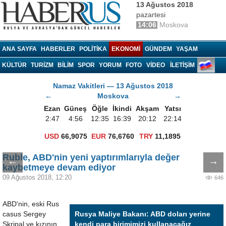
13 Ağustos 2018
pazartesi
14:06
Moskova
Haberrus.com
ANA SAYFA
HABERLER
POLITIKA
EKONOMI
GÜNDEM
YAŞAM
KÜLTÜR
TURIZM
BILIM
SPOR
YORUM
FOTO
VIDEO
İLETİŞİM
Namaz Vakitleri — 13 Ağustos 2018
←
Moskova
→
Ezan
Güneş
Öğle
İkindi
Akşam
Yatsı
2:47
4:56
12:35
16:39
20:12
22:14
USD
66,9075
EUR
76,6760
TRY
11,1895
Ruble, ABD'nin yeni yaptırımlarıyla değer
←
→
kaybetmeye devam ediyor
09 Ağustos 2018, 12:20
646
ABD'nin, eski Rus
casus Sergey
Rusya Maliye Bakanı: ABD doları yerine
Skripal ve kızının
kendi para birimimizi kullanacağız