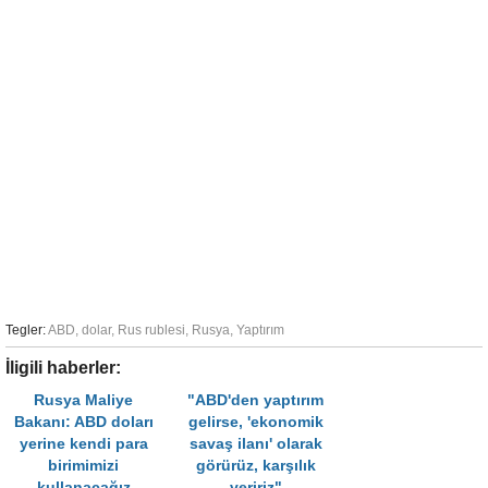
Tegler:
ABD
,
dolar
,
Rus rublesi
,
Rusya
,
Yaptırım
İligili haberler:
Rusya Maliye
"ABD'den yaptırım
Bakanı: ABD doları
gelirse, 'ekonomik
yerine kendi para
savaş ilanı' olarak
birimimizi
görürüz, karşılık
kullanacağız
veririz"