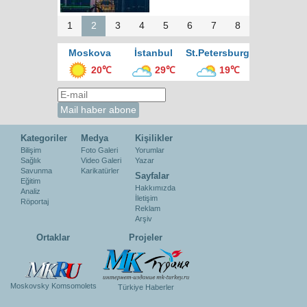
1
2
3
4
5
6
7
8
Moskova
İstanbul
St.Petersburg
20℃
29℃
19℃
Kategoriler
Medya
Kişilikler
Bilişim
Foto Galeri
Yorumlar
Sağlık
Video Galeri
Yazar
Savunma
Karikatürler
Sayfalar
Eğitim
Hakkımızda
Analiz
İletişim
Röportaj
Reklam
Arşiv
Ortaklar
Projeler
Moskovsky Komsomolets
Türkiye Haberler