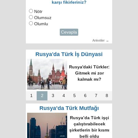
karşı fikirleriniz?
Nötr
Olumsuz
Olumlu
Cevapla
Anketler →
Rusya'da Türk İş Dünyasi
Rusya'daki Türkler:
Gitmek mi zor
kalmak mı?
1
2
3
4
5
6
7
8
Rusya’da Türk Mutfağı
Rusya’da Türk işçi
çalıştırabilecek
şirketlerin bir kısmı
belli oldu