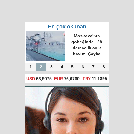
En çok okunan
Moskova'nın
göbeğinde +28
derecelik açık
havuz: Çayka
1
2
3
4
5
6
7
8
USD
66,9075
EUR
76,6760
TRY
11,1895