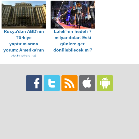
Rusya'dan ABD'nin
Laleli'nin hedefi 7
Türkiye
milyar dolar: Eski
yaptırımlarına
günlere geri
yorum: Amerika'nın
dönülebilecek mi?
dolardan iyi
müttefiki yoktur