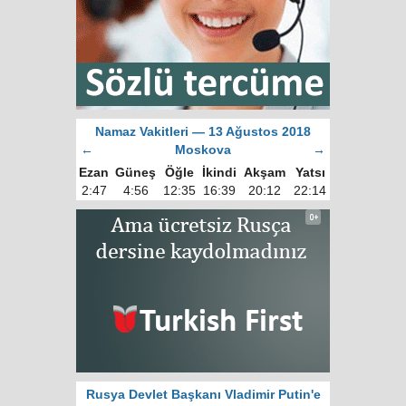
Namaz Vakitleri — 13 Ağustos 2018
←
Moskova
→
Ezan
Güneş
Öğle
İkindi
Akşam
Yatsı
2:47
4:56
12:35
16:39
20:12
22:14
Rusya Devlet Başkanı Vladimir Putin'e