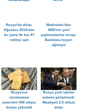
Rusya'da dolar,
Medvedev'den
Ağustos 2016'dan
ABD'nin yeni
bu yana ilk kez 67
yaptırımlarına cevap:
rubleyi aştı
Baskılara boyun
eğmeyiz
Rusya'nın
Rusya yerli işletim
uluslararası
sistemi geliştiricek:
rezervleri 458 milyar
Maaliyeti 2,5 milyar
dolara yükseldi
dolar