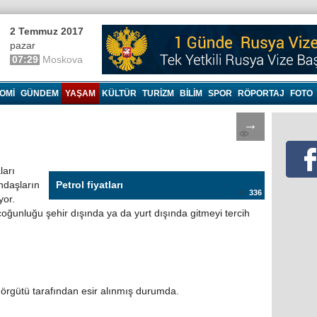
2 Temmuz 2017
pazar
07:29
Moskova
OMI
GÜNDEM
YAŞAM
KÜLTÜR
TURIZM
BILIM
SPOR
RÖPORTAJ
FOTO
→
326
ları
andaşların
Petrol fiyatları
336
yor.
 çoğunluğu şehir dışında ya da yurt dışında gitmeyi tercih
ör örgütü tarafından esir alınmış durumda.