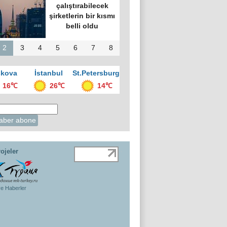
çalıştırabilecek
şirketlerin bir kısmı
belli oldu
2
3
4
5
6
7
8
kova
İstanbul
St.Petersburg
16℃
26℃
14℃
ojeler
ye Haberler