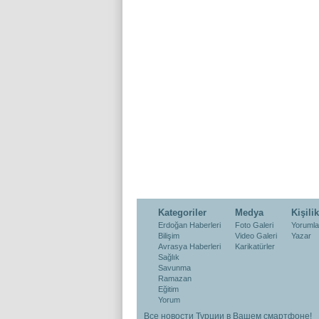
Kategoriler
Medya
Kişilik
Erdoğan Haberleri
Foto Galeri
Yorumla
Bilişim
Video Galeri
Yazar
Avrasya Haberleri
Karikatürler
Sağlık
Savunma
Ramazan
Eğitim
Yorum
Все новости Турции в Вашем смартфоне!