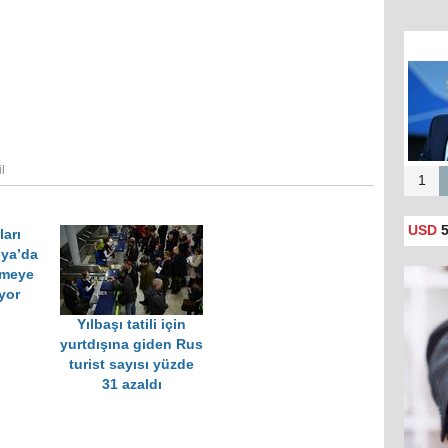
il
1
USD
5
ları
ya’da
lmeye
yor
Yılbaşı tatili için
yurtdışına giden Rus
turist sayısı yüzde
31 azaldı