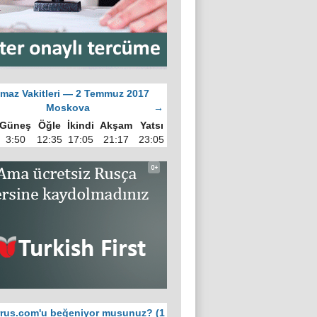
maz Vakitleri — 2 Temmuz 2017
Moskova
→
Güneş
Öğle
İkindi
Akşam
Yatsı
3:50
12:35
17:05
21:17
23:05
rus.com'u beğeniyor musunuz? (1