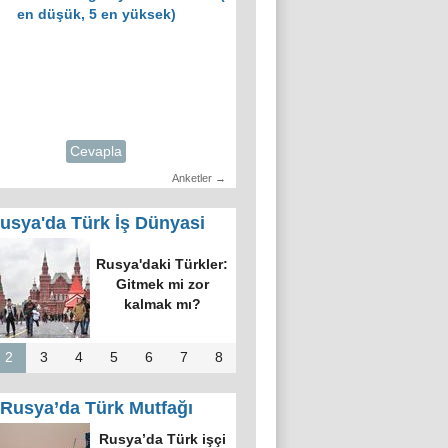
en düşük, 5 en yüksek)
Cevapla
Anketler →
usya'da Türk İş Dünyasi
Rusya'daki Türkler:
Gitmek mi zor
kalmak mı?
2
3
4
5
6
7
8
Rusya’da Türk Mutfağı
Rusya’da Türk işçi