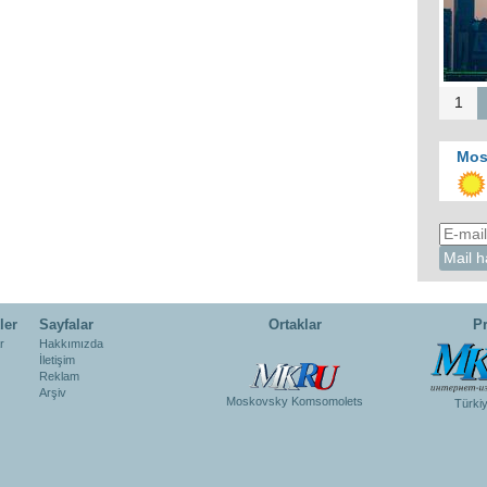
1
Mos
ler
Sayfalar
Ortaklar
Pr
r
Hakkımızda
İletişim
Reklam
Arşiv
Moskovsky Komsomolets
Türki