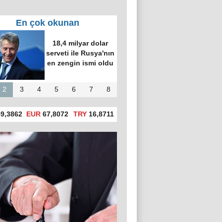
En çok okunan
18,4 milyar dolar
serveti ile Rusya'nın
en zengin ismi oldu
2
3
4
5
6
7
8
9,3862
EUR
67,8072
TRY
16,8711