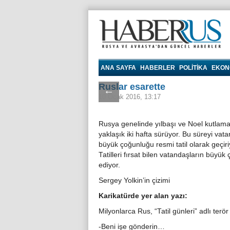
Haberrus.com
ANA SAYFA
HABERLER
POLITIKA
EKON
Ruslar esarette
←
10 Ocak 2016, 13:17
Rusya genelinde yılbaşı ve Noel kutlama
yaklaşık iki hafta sürüyor. Bu süreyi vat
büyük çoğunluğu resmi tatil olarak geçiri
Tatilleri fırsat bilen vatandaşların büyük
ediyor.
Sergey Yolkin’in çizimi
Karikatürde yer alan yazı:
Milyonlarca Rus, “Tatil günleri” adlı ter
-Beni işe gönderin…