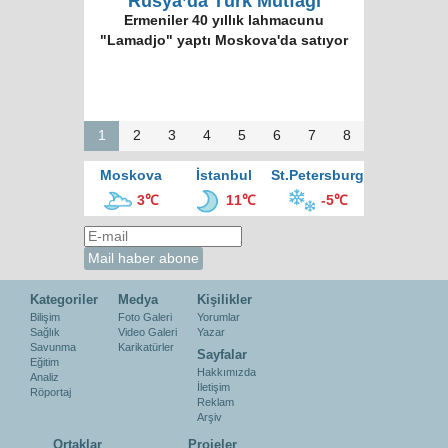
Rusya’da Türk Mutfağı
Ermeniler 40 yıllık lahmacunu
"Lamadjo" yaptı Moskova'da satıyor
1
2
3
4
5
6
7
8
Moskova
İstanbul
St.Petersburg
3℃
11℃
-5℃
Kategoriler
Medya
Kişilikler
Bilişim
Foto Galeri
Yorumlar
Sağlık
Video Galeri
Yazar
Savunma
Karikatürler
Sayfalar
Eğitim
Hakkımızda
Analiz
İletişim
Röportaj
Reklam
Arşiv
Ortaklar
Projeler