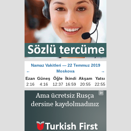
Namaz Vakitleri — 22 Temmuz 2019
←
Moskova
→
Ezan
Güneş
Öğle
İkindi
Akşam
Yatsı
2:16
4:16
12:37
16:59
20:55
22:55