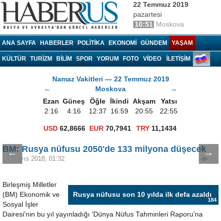
22 Temmuz 2019
pazartesi
10:51
Moskova
Haberrus.com
ANA SAYFA
HABERLER
POLITIKA
EKONOMI
GÜNDEM
YAŞAM
KÜLTÜR
TURIZM
BILIM
SPOR
YORUM
FOTO
VIDEO
İLETİŞİM
Namaz Vakitleri — 22 Temmuz 2019
←
Moskova
→
Ezan
Güneş
Öğle
İkindi
Akşam
Yatsı
2:16
4:16
12:37
16:59
20:55
22:55
USD
62,8666
EUR
70,7941
TRY
11,1434
BM: Rusya nüfusu 2050'de 133 milyona düşecek
←
→
18 Mayıs 2018, 01:32
295
Birleşmiş Milletler
(BM) Ekonomik ve
Rusya nüfusu son 10 yılda ilk defa azaldı
184
Sosyal İşler
Dairesi'nin bu yıl yayınladığı 'Dünya Nüfus Tahminleri Raporu'na