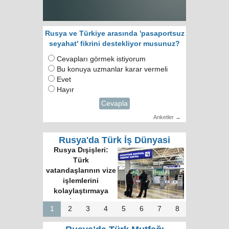
Rusya ve Türkiye arasında 'pasaportsuz
seyahat' fikrini destekliyor musunuz?
Cevapları görmek istiyorum
Bu konuya uzmanlar karar vermeli
Evet
Hayır
Cevapla
Anketler →
Rusya'da Türk İş Dünyasi
Rusya Dışişleri:
Türk
vatandaşlarının vize
işlemlerini
kolaylaştırmaya
hazırız
1
2
3
4
5
6
7
8