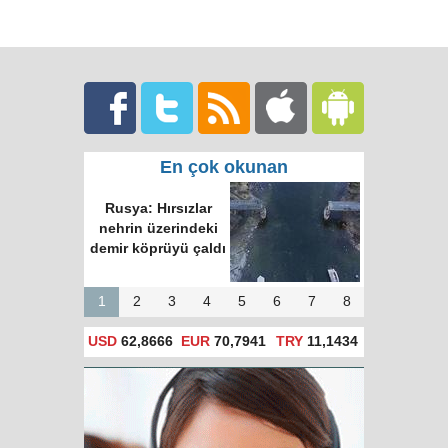
En çok okunan
Rusya: Hırsızlar
nehrin üzerindeki
demir köprüyü çaldı
1
2
3
4
5
6
7
8
USD
62,8666
EUR
70,7941
TRY
11,1434