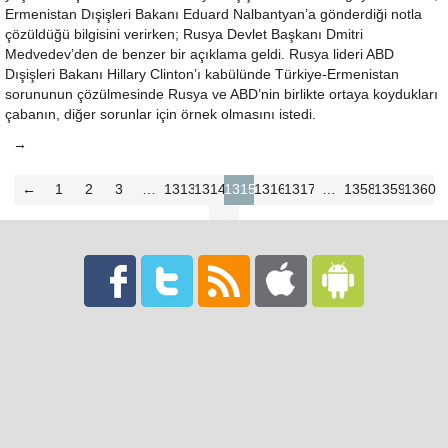
Ermenistan Dışişleri Bakanı Eduard Nalbantyan’a gönderdiği notla
çözüldüğü bilgisini verirken; Rusya Devlet Başkanı Dmitri
Medvedev’den de benzer bir açıklama geldi. Rusya lideri ABD
Dışişleri Bakanı Hillary Clinton’ı kabülünde Türkiye-Ermenistan
sorununun çözülmesinde Rusya ve ABD’nin birlikte ortaya koydukları
çabanın, diğer sorunlar için örnek olmasını istedi.
→
←
1
2
3
…
1313
1314
1315
1316
1317
…
1358
1359
1360
→