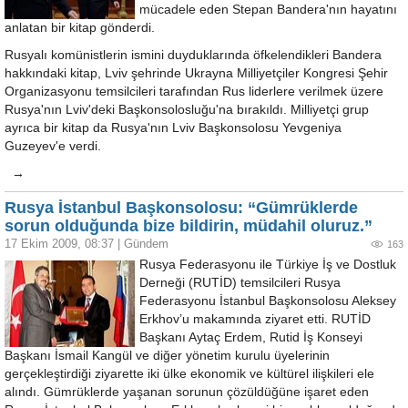
mücadele eden Stepan Bandera'nın hayatını
anlatan bir kitap gönderdi.
Rusyalı komünistlerin ismini duyduklarında öfkelendikleri Bandera
hakkındaki kitap, Lviv şehrinde Ukrayna Milliyetçiler Kongresi Şehir
Organizasyonu temsilcileri tarafından Rus liderlere verilmek üzere
Rusya'nın Lviv'deki Başkonsolosluğu'na bırakıldı. Milliyetçi grup
ayrıca bir kitap da Rusya'nın Lviv Başkonsolosu Yevgeniya
Guzeyev'e verdi.
→
Rusya İstanbul Başkonsolosu: “Gümrüklerde
sorun olduğunda bize bildirin, müdahil oluruz.”
17 Ekim 2009, 08:37
|
Gündem
163
Rusya Federasyonu ile Türkiye İş ve Dostluk
Derneği (RUTİD) temsilcileri Rusya
Federasyonu İstanbul Başkonsolosu Aleksey
Erkhov’u makamında ziyaret etti. RUTİD
Başkanı Aytaç Erdem, Rutid İş Konseyi
Başkanı İsmail Kangül ve diğer yönetim kurulu üyelerinin
gerçekleştirdiği ziyarette iki ülke ekonomik ve kültürel ilişkileri ele
alındı. Gümrüklerde yaşanan sorunun çözüldüğüne işaret eden