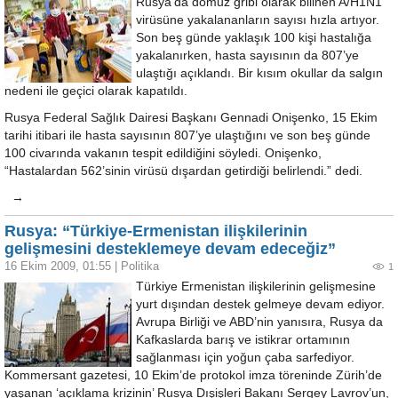
Rusya’da domuz gribi olarak bilinen A/H1N1
virüsüne yakalananların sayısı hızla artıyor.
Son beş günde yaklaşık 100 kişi hastalığa
yakalanırken, hasta sayısının da 807’ye
ulaştığı açıklandı. Bir kısım okullar da salgın
nedeni ile geçici olarak kapatıldı.
Rusya Federal Sağlık Dairesi Başkanı Gennadi Onişenko, 15 Ekim
tarihi itibari ile hasta sayısının 807’ye ulaştığını ve son beş günde
100 civarında vakanın tespit edildiğini söyledi. Onişenko,
“Hastalardan 562’sinin virüsü dışardan getirdiği belirlendi.” dedi.
→
Rusya: “Türkiye-Ermenistan ilişkilerinin
gelişmesini desteklemeye devam edeceğiz”
16 Ekim 2009, 01:55
|
Politika
1
Türkiye Ermenistan ilişkilerinin gelişmesine
yurt dışından destek gelmeye devam ediyor.
Avrupa Birliği ve ABD’nin yanısıra, Rusya da
Kafkaslarda barış ve istikrar ortamının
sağlanması için yoğun çaba sarfediyor.
Kommersant gazetesi, 10 Ekim’de protokol imza töreninde Zürih’de
yaşanan ‘açıklama krizinin’ Rusya Dışişleri Bakanı Sergey Lavrov’un,