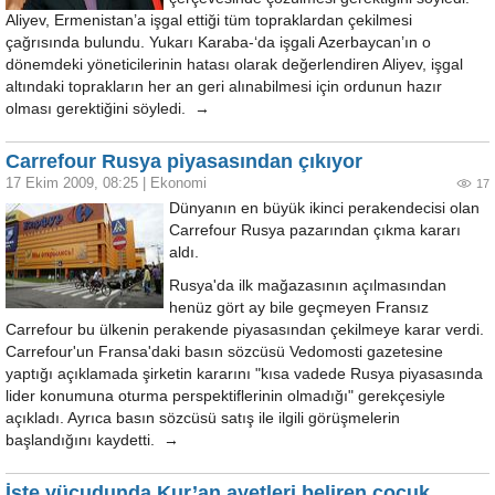
Aliyev, Ermenistan’a işgal ettiği tüm topraklardan çekilmesi
çağrısında bulundu. Yukarı Karaba-‘da işgali Azerbaycan’ın o
dönemdeki yöneticilerinin hatası olarak değerlendiren Aliyev, işgal
altındaki toprakların her an geri alınabilmesi için ordunun hazır
olması gerektiğini söyledi. →
Carrefour Rusya piyasasından çıkıyor
17 Ekim 2009, 08:25
|
Ekonomi
17
Dünyanın en büyük ikinci perakendecisi olan
Carrefour Rusya pazarından çıkma kararı
aldı.
Rusya'da ilk mağazasının açılmasından
henüz gört ay bile geçmeyen Fransız
Carrefour bu ülkenin perakende piyasasından çekilmeye karar verdi.
Carrefour'un Fransa'daki basın sözcüsü Vedomosti gazetesine
yaptığı açıklamada şirketin kararını "kısa vadede Rusya piyasasında
lider konumuna oturma perspektiflerinin olmadığı" gerekçesiyle
açıkladı. Ayrıca basın sözcüsü satış ile ilgili görüşmelerin
başlandığını kaydetti. →
İşte vücudunda Kur’an ayetleri beliren çocuk