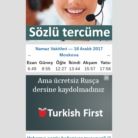
Namaz Vakitleri — 18 Aralık 2017
←
Moskova
→
Ezan
Güneş
Öğle
İkindi
Akşam
Yatsı
6:49
8:55
12:27
13:44
15:57
17:56