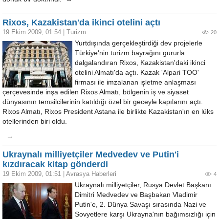
Rixos, Kazakistan'da ikinci otelini açtı
19 Ekim 2009, 01:54
|
Turizm
20
Yurtdışında gerçekleştirdiği dev projelerle
Türkiye'nin turizm bayrağını gururla
dalgalandıran Rixos, Kazakistan'daki ikinci
otelini Almatı'da açtı. Kazak 'Alpari TOO'
firması ile imzalanan işletme anlaşması
çerçevesinde inşa edilen Rixos Almatı, bölgenin iş ve siyaset
dünyasının temsilcilerinin katıldığı özel bir geceyle kapılarını açtı.
Rixos Almatı, Rixos President Astana ile birlikte Kazakistan'ın en lüks
otellerinden biri oldu.
→
Ukraynalı milliyetçiler Medvedev ve Putin'i
kızdıracak kitap gönderdi
19 Ekim 2009, 01:51
|
Avrasya Haberleri
4
Ukraynalı milliyetçiler, Rusya Devlet Başkanı
Dimitri Medvedev ve Başbakan Vladimir
Putin'e, 2. Dünya Savaşı sırasında Nazi ve
Sovyetlere karşı Ukrayna'nın bağımsızlığı için