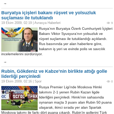
→
Buryatya içişleri bakanı rüşvet ve yolsuzluk
suçlaması ile tutuklandı
19 Ekim 2009, 02:19
|
Avrasya Haberleri
9
Rusya’nın Buryatya Özerk Cumhuriyeti İçişleri
Bakanı Viktor Syusyura’nın yolsuzluk ve
rüşvet suçlaması ile tutuklandığı açıklandı.
Rus basınında yer alan haberlere göre,
bakanın iş yeri ve evinde polis ve savcılık
incelemelerini sürdürüyor.
→
Rubin, Gökdeniz ve Kabze’nin birlikte attığı golle
liderliği perçinledi
19 Ekim 2009, 02:16
|
Spor
0
Rusya Premier Ligi’nde Moskova Himki
takımını 2-1 yenen Rubin Kazan ligde
liderliğini perçinledi. Himki’nin sahasında
oynanan maçta 3 puanı alan Rubin 50 puana
ulaşarak, ikinci sırada yer alan Spartak
Moskova takımı ile farkı dört puana çıkardı. Rubin’in gollerini Türk