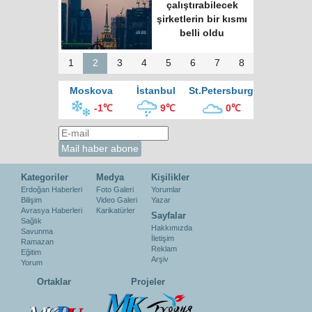
merkezinde “Türk
Kahvesi Gecesi”
düzenlendi
1
2
3
4
5
6
7
8
Moskova
İstanbul
St.Petersburg
-1℃
9℃
0℃
Kategoriler
Medya
Kişilikler
Erdoğan Haberleri
Foto Galeri
Yorumlar
Bilişim
Video Galeri
Yazar
Avrasya Haberleri
Karikatürler
Sayfalar
Sağlık
Hakkımızda
Savunma
İletişim
Ramazan
Reklam
Eğitim
Arşiv
Yorum
Ortaklar
Projeler