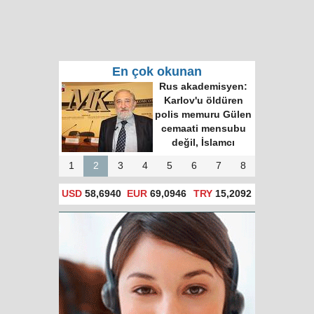
En çok okunan
Rusya olimpiyat takımının
ekipmanlarındaki 'made in Turkey'
şaşırttı
1
2
3
4
5
6
7
8
USD
58,6940
EUR
69,0946
TRY
15,2092