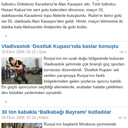
futbolcu Gökdeniz Karadeniz’le Alan Kasayev attı. Türk futbolcu
Hasan Kabze’nin sert şutu kaleciden dönünce, maçın 31.
dakikasında Karadeniz topu filelerle buluşturdu. Rubin’in ikinci golü
ise 55. dakikada Alan Kasayev’den geldi. Himki, maçın bitmesine iki
dakika kala Aleksander Antipenko ile golü buldu.
→
Vladivastok ‘Dostluk Kupası’nda kaslar konuştu
19 Ekim 2009, 02:15
|
Spor
1
Rusya’nın en uzak doğu bölgesinde bulunan
Vladivastok şehrinde çok branşlı güç sporları
turnavası düzenlendi. ‘Dostluk Kupası’ adı
verilen yarışmaya Rusya’nın farklı
bölgelerinden gelen yüzlerce sporcu katıldı.
En güçlü sporcunun seçildiği elemelerde, arabalar halatla çekilirken,
dev kütükler yerlerinden oynatıldı.
→
30 ton kabakla ‘Balkabağı Bayramı’ kutladılar
19 Ekim 2009, 02:14
|
Kültür
32
Rusya’nın başkenti Moskova çevresinde