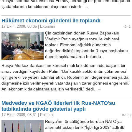
Rusya İstanbul Bakonsolosu Erkhov, herhangi bir problem olduğunda
işadamlarının kendilerine ulaşmasını istedi. →
Hükümet ekonomi gündemi ile toplandı
17 Ekim 2009, 08:36
|
Ekonomi
1
Çin gezisinden dönen Rusya Başbakanı
Vladimir Putin ayağının tozu ile kabineyi
topladı. Ekonomi ağırlıklı gündemin
değerlendirildiği toplantıda Rusya başbakanı
önemli açıklamalarda bulundu.
Rusya Merkez Bankası’nın küresel mali kriz döneminde başarılı bir
sınav verdiğini kaydeden Putin, “Bankacılık sektörünün çökmemesi
için gerekli ve yeterli adımlar atıldı. Rublenin ani değerlenmesi ya da
düşmesine izin verilmeyerek vatandaşların zarar görmesi engellendi.
Ani ekonomik dalgalnamalara izin verilmedi.” dedi. →
Medvedev ve KGAÖ liderleri ilk Rus-NATO’su
tatbikatında gövde gösterisi yaptı
17 Ekim 2009, 08:31
|
Politika
19
Rusya’nın öncülüğünde kurulan NATO’ya
alternatif askeri birlik “İşbirliği 2009” adlı ilk