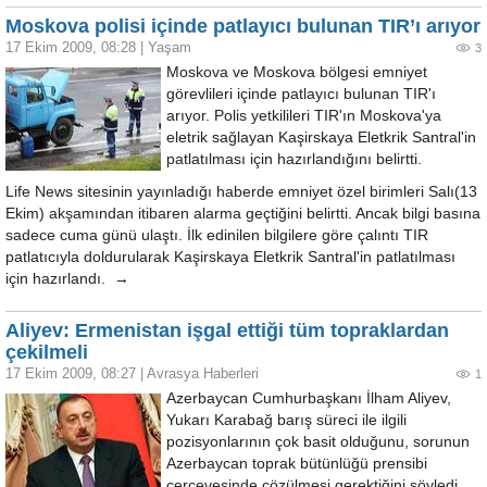
Moskova polisi içinde patlayıcı bulunan TIR’ı arıyor
17 Ekim 2009, 08:28
|
Yaşam
3
Moskova ve Moskova bölgesi emniyet
görevlileri içinde patlayıcı bulunan TIR'ı
arıyor. Polis yetkilileri TIR'ın Moskova'ya
eletrik sağlayan Kaşirskaya Eletkrik Santral'in
patlatılması için hazırlandığını belirtti.
Life News sitesinin yayınladığı haberde emniyet özel birimleri Salı(13
Ekim) akşamından itibaren alarma geçtiğini belirtti. Ancak bilgi basına
sadece cuma günü ulaştı. İlk edinilen bilgilere göre çalıntı TIR
patlatıcıyla doldurularak Kaşirskaya Eletkrik Santral'in patlatılması
için hazırlandı. →
Aliyev: Ermenistan işgal ettiği tüm topraklardan
çekilmeli
17 Ekim 2009, 08:27
|
Avrasya Haberleri
1
Azerbaycan Cumhurbaşkanı İlham Aliyev,
Yukarı Karabağ barış süreci ile ilgili
pozisyonlarının çok basit olduğunu, sorunun
Azerbaycan toprak bütünlüğü prensibi
çerçevesinde çözülmesi gerektiğini söyledi.