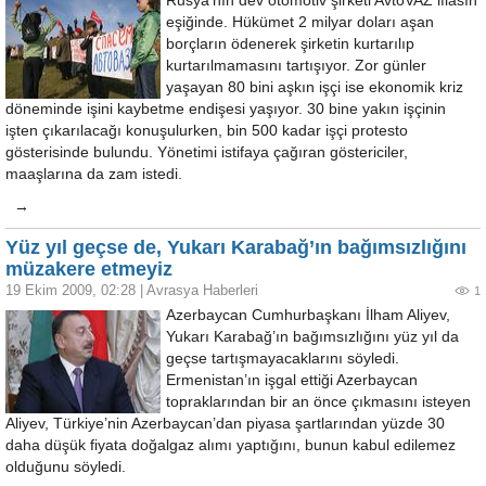
Rusya’nın dev otomotiv şirketi AvtoVAZ iflasın
eşiğinde. Hükümet 2 milyar doları aşan
borçların ödenerek şirketin kurtarılıp
kurtarılmamasını tartışıyor. Zor günler
yaşayan 80 bini aşkın işçi ise ekonomik kriz
döneminde işini kaybetme endişesi yaşıyor. 30 bine yakın işçinin
işten çıkarılacağı konuşulurken, bin 500 kadar işçi protesto
gösterisinde bulundu. Yönetimi istifaya çağıran göstericiler,
maaşlarına da zam istedi.
→
Yüz yıl geçse de, Yukarı Karabağ’ın bağımsızlığını
müzakere etmeyiz
19 Ekim 2009, 02:28
|
Avrasya Haberleri
1
Azerbaycan Cumhurbaşkanı İlham Aliyev,
Yukarı Karabağ’ın bağımsızlığını yüz yıl da
geçse tartışmayacaklarını söyledi.
Ermenistan’ın işgal ettiği Azerbaycan
topraklarından bir an önce çıkmasını isteyen
Aliyev, Türkiye’nin Azerbaycan’dan piyasa şartlarından yüzde 30
daha düşük fiyata doğalgaz alımı yaptığını, bunun kabul edilemez
olduğunu söyledi.