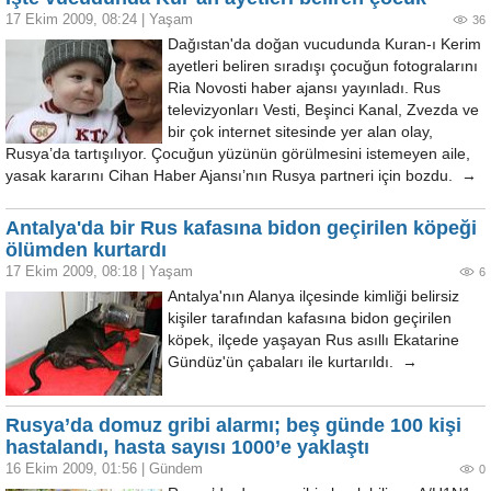
17 Ekim 2009, 08:24
|
Yaşam
36
Dağıstan'da doğan vucudunda Kuran-ı Kerim
ayetleri beliren sıradışı çocuğun fotogralarını
Ria Novosti haber ajansı yayınladı. Rus
televizyonları Vesti, Beşinci Kanal, Zvezda ve
bir çok internet sitesinde yer alan olay,
Rusya’da tartışılıyor. Çocuğun yüzünün görülmesini istemeyen aile,
yasak kararını Cihan Haber Ajansı’nın Rusya partneri için bozdu. →
Antalya'da bir Rus kafasına bidon geçirilen köpeği
ölümden kurtardı
17 Ekim 2009, 08:18
|
Yaşam
6
Antalya'nın Alanya ilçesinde kimliği belirsiz
kişiler tarafından kafasına bidon geçirilen
köpek, ilçede yaşayan Rus asıllı Ekatarine
Gündüz'ün çabaları ile kurtarıldı. →
Rusya’da domuz gribi alarmı; beş günde 100 kişi
hastalandı, hasta sayısı 1000’e yaklaştı
16 Ekim 2009, 01:56
|
Gündem
0