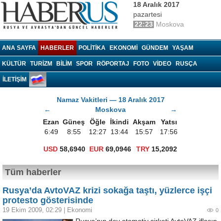
18 Aralık 2017
pazartesi
22:23
Moskova
Haberrus.com
ANA SAYFA
HABERLER
POLITIKA
EKONOMI
GÜNDEM
YAŞAM
KÜLTÜR
TURIZM
BILIM
SPOR
RÖPORTAJ
FOTO
VIDEO
RUSÇA
İLETİŞİM
Namaz Vakitleri — 18 Aralık 2017
←
Moskova
→
Ezan
Güneş
Öğle
İkindi
Akşam
Yatsı
6:49
8:55
12:27
13:44
15:57
17:56
USD
58,6940
EUR
69,0946
TRY
15,2092
Tüm haberler
Rusya’da AvtoVAZ krizi sokağa taştı, yüzlerce işçi
protesto gösterisinde
19 Ekim 2009, 02:29
|
Ekonomi
0