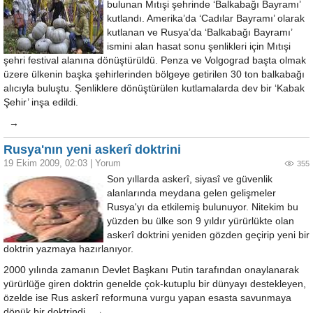
bulunan Mıtışi şehrinde ‘Balkabağı Bayramı’
kutlandı. Amerika’da ‘Cadılar Bayramı’ olarak
kutlanan ve Rusya’da ‘Balkabağı Bayramı’
ismini alan hasat sonu şenlikleri için Mıtışi
şehri festival alanına dönüştürüldü. Penza ve Volgograd başta olmak
üzere ülkenin başka şehirlerinden bölgeye getirilen 30 ton balkabağı
alıcıyla buluştu. Şenliklere dönüştürülen kutlamalarda dev bir ‘Kabak
Şehir’ inşa edildi.
→
Rusya'nın yeni askerî doktrini
19 Ekim 2009, 02:03
|
Yorum
355
Son yıllarda askerî, siyasî ve güvenlik
alanlarında meydana gelen gelişmeler
Rusya'yı da etkilemiş bulunuyor. Nitekim bu
yüzden bu ülke son 9 yıldır yürürlükte olan
askerî doktrini yeniden gözden geçirip yeni bir
doktrin yazmaya hazırlanıyor.
2000 yılında zamanın Devlet Başkanı Putin tarafından onaylanarak
yürürlüğe giren doktrin genelde çok-kutuplu bir dünyayı destekleyen,
özelde ise Rus askerî reformuna vurgu yapan esasta savunmaya
dönük bir doktrindi. →