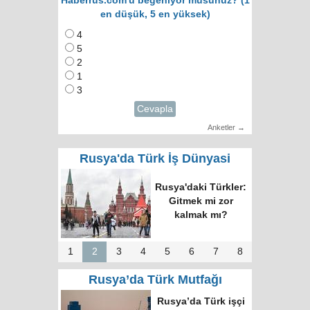
Haberrus.com'u beğeniyor musunuz? (1
en düşük, 5 en yüksek)
4
5
2
1
3
Cevapla
Anketler →
Rusya'da Türk İş Dünyasi
RUTID üyeleri ve
Putin’in temsilcisi
Moskova’da bir
araya geldi
1
2
3
4
5
6
7
8
Rusya’da Türk Mutfağı
Moskova’nın en
büyük kültür