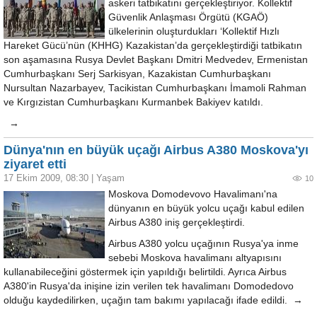
askeri tatbikatını gerçekleştiriyor. Kollektif
Güvenlik Anlaşması Örgütü (KGAÖ)
ülkelerinin oluşturdukları ‘Kollektif Hızlı
Hareket Gücü’nün (KHHG) Kazakistan’da gerçekleştirdiği tatbikatın
son aşamasına Rusya Devlet Başkanı Dmitri Medvedev, Ermenistan
Cumhurbaşkanı Serj Sarkisyan, Kazakistan Cumhurbaşkanı
Nursultan Nazarbayev, Tacikistan Cumhurbaşkanı İmamoli Rahman
ve Kırgızistan Cumhurbaşkanı Kurmanbek Bakiyev katıldı.
→
Dünya'nın en büyük uçağı Airbus A380 Moskova'yı
ziyaret etti
17 Ekim 2009, 08:30
|
Yaşam
10
Moskova Domodevovo Havalimanı'na
dünyanın en büyük yolcu uçağı kabul edilen
Airbus A380 iniş gerçekleştirdi.
Airbus A380 yolcu uçağının Rusya'ya inme
sebebi Moskova havalimanı altyapısını
kullanabileceğini göstermek için yapıldığı belirtildi. Ayrıca Airbus
A380'in Rusya'da inişine izin verilen tek havalimanı Domodedovo
olduğu kaydedilirken, uçağın tam bakımı yapılacağı ifade edildi. →