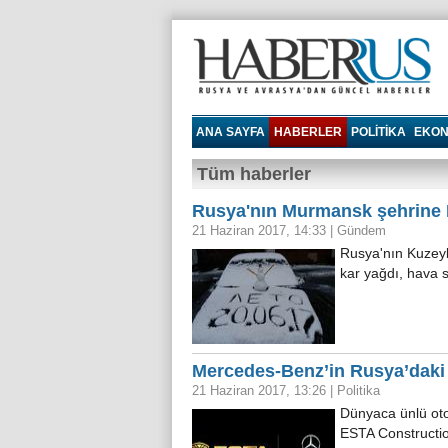
Haberrus.com
ANA SAYFA
HABERLER
POLITIKA
EKON
Tüm haberler
Rusya'nın Murmansk şehrine H
21 Haziran 2017, 14:33
|
Gündem
Rusya'nın Kuzeyb
kar yağdı, hava 
Mercedes-Benz’in Rusya’daki i
21 Haziran 2017, 13:26
|
Politika
Dünyaca ünlü oto
ESTA Constructio