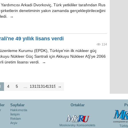
ardımcısı Arkadi Dvorkoviç, Türk yetkililer tarafından Rus
si şirketlerin denetiminin yakın zamanda gerçekleştirileceğini
yledi. →
li'ne 49 yıllık lisans verdi
114
Düzenleme Kurumu (EPDK), Türkiye'nin ilk nükleer güç
 Akkuyu Nükleer Güç Santrali için Akkuyu Nükleer AŞ'ye 2066
rli üretim lisansı verdi. →
3
4
5
…
1313
1314
1315
→
ler
Sayfalar
Ortaklar
Pr
r
Hakkımızda
İletişim
Reklam
Arşiv
Moskovsky Komsomolets
Türki