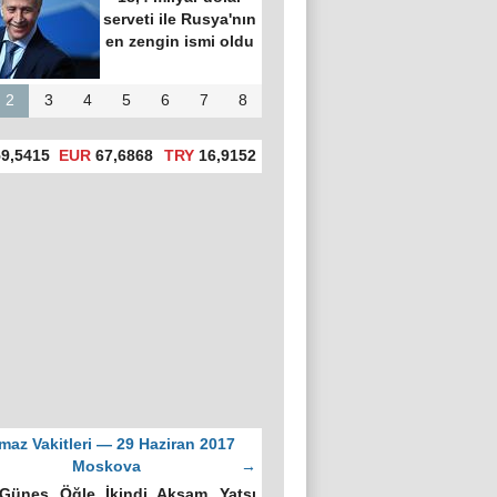
serveti ile Rusya'nın
en zengin ismi oldu
2
3
4
5
6
7
8
9,5415
EUR
67,6868
TRY
16,9152
maz Vakitleri — 29 Haziran 2017
Moskova
→
Güneş
Öğle
İkindi
Akşam
Yatsı