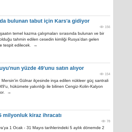
a bulunan tabut için Kars'a gidiyor
156
nşaatın temel kazma çalışmaları sırasında bulunan ve bir
 olduğu tahmin edilen cesedin kimliği Rusya’dan gelen
te tespit edilecek. →
uyu'nun yüzde 49'unu satın alıyor
154
Mersin'in Gülnar ilçesinde inşa edilen nükleer güç santrali
49'u, hükümete yakınlığı ile bilinen Cengiz-Kolin-Kalyon
ıyor. →
 milyonluk kiraz ihracatı
78
a’ya 1 Ocak - 31 Mayıs tarihlerindeki 5 aylık dönemde 2