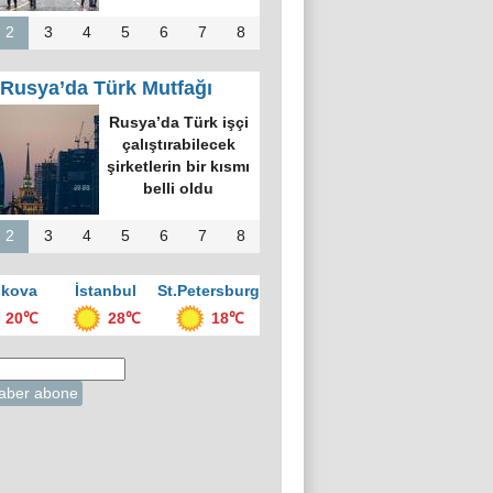
2
3
4
5
6
7
8
Rusya’da Türk Mutfağı
Rusya’da Türk işçi
çalıştırabilecek
şirketlerin bir kısmı
belli oldu
2
3
4
5
6
7
8
kova
İstanbul
St.Petersburg
20℃
28℃
18℃