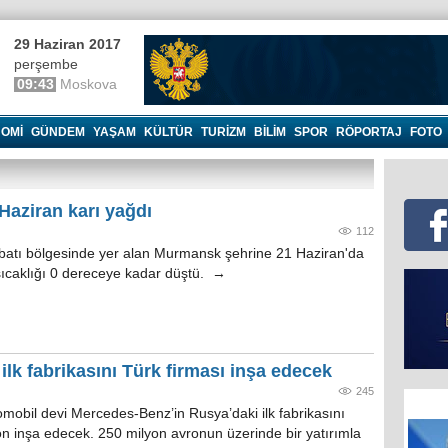
29 Haziran 2017
perşembe
09:43
Moskova
OMI
GÜNDEM
YAŞAM
KÜLTÜR
TURIZM
BILIM
SPOR
RÖPORTAJ
FOTO
aziran karı yağdı
112
atı bölgesinde yer alan Murmansk şehrine 21 Haziran'da
sıcaklığı 0 dereceye kadar düştü. →
lk fabrikasını Türk firması inşa edecek
245
mobil devi Mercedes-Benz’in Rusya’daki ilk fabrikasını
n inşa edecek. 250 milyon avronun üzerinde bir yatırımla