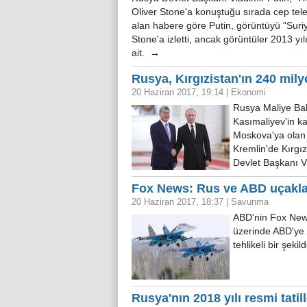
Oliver Stone'a konuştuğu sırada cep tele
alan habere göre Putin, görüntüyü "Suriy
Stone'a izletti, ancak görüntüler 2013 y
ait. →
Rusya, Kırgızistan'ın 240 milyo
20 Haziran 2017, 19:14
|
Ekonomi
Rusya Maliye Bak
Kasımaliyev'in ka
Moskova'ya olan 2
Kremlin'de Kırg
Devlet Başkanı Vl
Fox News: Rus ve ABD uçaklar
20 Haziran 2017, 18:37
|
Savunma
ABD'nin Fox News
üzerinde ABD'ye 
tehlikeli bir şeki
Rusya'nın 2018 yılı resmi tatill