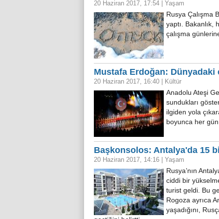
20 Haziran 2017, 17:54
|
Yaşam
Rusya Çalışma Ba
yaptı. Bakanlık, h
çalışma günlerin
Mustafa Erdoğan: Dünyadaki en
20 Haziran 2017, 16:40
|
Kültür
Anadolu Ateşi G
sundukları gösteri
ilgiden yola çıka
boyunca her gün 
Başkonsolos: Antalya'da 15 bi
20 Haziran 2017, 14:16
|
Yaşam
Rusya’nın Antaly
ciddi bir yükselm
turist geldi. Bu g
Rogoza ayrıca An
yaşadığını, Rusça