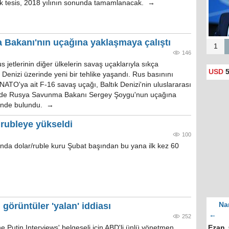
ek tesis, 2018 yılının sonunda tamamlanacak. →
Bakanı'nın uçağına yaklaşmaya çalıştı
1
146
etlerinin diğer ülkelerin savaş uçaklarıyla sıkça
USD
5
ık Denizi üzerinde yeni bir tehlike yaşandı. Rus basınını
 NATO'ya ait F-16 savaş uçağı, Baltık Denizi'nin uluslararası
inde Rusya Savunma Bakanı Sergey Şoygu'nun uçağına
minde bulundu. →
rubleye yükseldi
100
da dolar/ruble kuru Şubat başından bu yana ilk kez 60
i görüntüler 'yalan' iddiası
Na
←
252
e Putin Interviews' belgeseli için ABD'li ünlü yönetmen
Ezan