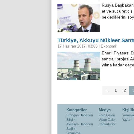
Rusya Başbakan Y
et ve süt üretici
beklediklerini sö
Türkiye, Akkuyu Nükleer Santra
17 Haziran 2017, 03:03
|
Ekonomi
Enerji Piyasası 
santrali projesi
yılına kadar geçe
←
1
2
Kategoriler
Medya
Kişilik
Erdoğan Haberleri
Foto Galeri
Yorumla
Bilişim
Video Galeri
Yazar
Avrasya Haberleri
Karikatürler
Sağlık
Savunma