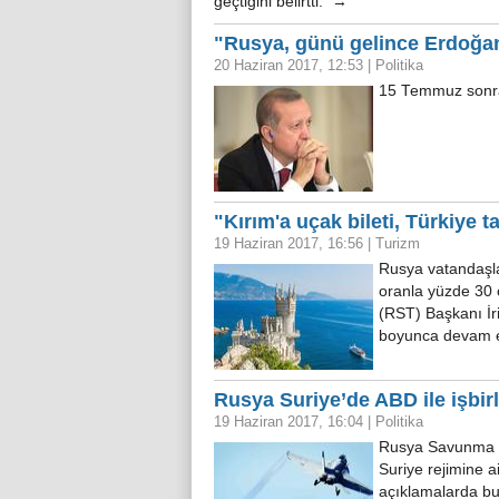
geçtiğini belirtti. →
"Rusya, günü gelince Erdoğa
20 Haziran 2017, 12:53
|
Politika
15 Temmuz sonra
"Kırım'a uçak bileti, Türkiye t
19 Haziran 2017, 16:56
|
Turizm
Rusya vatandaşlar
oranla yüzde 30 
(RST) Başkanı İr
boyunca devam 
Rusya Suriye’de ABD ile işbirli
19 Haziran 2017, 16:04
|
Politika
Rusya Savunma Ba
Suriye rejimine a
açıklamalarda b