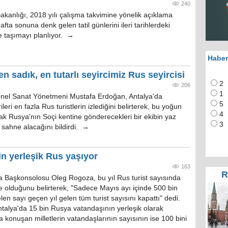
240
kanlığı, 2018 yılı çalışma takvimine yönelik açıklama
afta sonuna denk gelen tatil günlerini ileri tarihlerdeki
e taşımayı planlıyor. →
Haber
 sadık, en tutarlı seyircimiz Rus seyircisi
2
206
1
enel Sanat Yönetmeni Mustafa Erdoğan, Antalya'da
5
leri en fazla Rus turistlerin izlediğini belirterek, bu yoğun
4
rak Rusya'nın Soçi kentine gönderecekleri bir ekibin yaz
3
sahne alacağını bildirdi. →
n yerleşik Rus yaşıyor
163
R
a Başkonsolosu Oleg Rogoza, bu yıl Rus turist sayısında
e olduğunu belirterek, "Sadece Mayıs ayı içinde 500 bin
elen sayı geçen yıl gelen tüm turist sayısını kapattı" dedi.
talya'da 15 bin Rusya vatandaşının yerleşik olarak
 konuşan milletlerin vatandaşlarının sayısının ise 100 bini