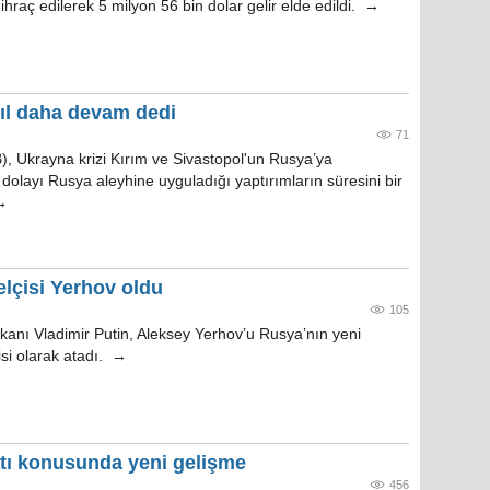
 ihraç edilerek 5 milyon 56 bin dolar gelir elde edildi. →
yıl daha devam dedi
71
B), Ukrayna krizi Kırım ve Sivastopol'un Rusya’ya
olayı Rusya aleyhine uyguladığı yaptırımların süresini bir
 →
lçisi Yerhov oldu
105
kanı Vladimir Putin, Aleksey Yerhov’u Rusya’nın yeni
si olarak atadı. →
atı konusunda yeni gelişme
456