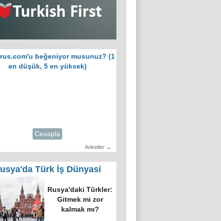
rus.com'u beğeniyor musunuz? (1
en düşük, 5 en yüksek)
Cevapla
Anketler →
usya'da Türk İş Dünyasi
Rusya'daki Türkler:
Gitmek mi zor
kalmak mı?