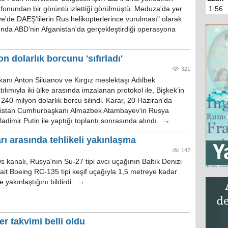
fonundan bir görüntü izlettiği görülmüştü. Meduza'da yer
1:56
e'de DAEŞ'lilerin Rus helikopterlerince vurulması" olarak
ılında ABD'nin Afganistan'da gerçekleştirdiği operasyona
n dolarlık borcunu 'sıfırladı'
321
anı Anton Siluanov ve Kırgız meslektaşı Adılbek
tılımıyla iki ülke arasında imzalanan protokol ile, Bişkek'in
40 milyon dolarlık borcu silindi. Karar, 20 Haziran'da
ızistan Cumhurbaşkanı Almazbek Atambayev'in Rusya
adimir Putin ile yaptığı toplantı sonrasında alındı. →
ı arasında tehlikeli yakınlaşma
142
 kanalı, Rusya'nın Su-27 tipi avcı uçağının Baltık Denizi
ait Boeing RC-135 tipi keşif uçağıyla 1,5 metreye kadar
lde yakınlaştığını bildirdi. →
er takvimi belli oldu