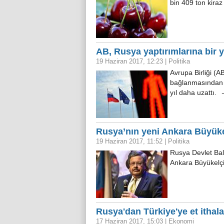
bin 409 ton kiraz
AB, Rusya yaptırımlarına bir 
19 Haziran 2017, 12:23
|
Politika
Avrupa Birliği (A
bağlanmasından d
yıl daha uzattı.
Rusya’nın yeni Ankara Büyüke
19 Haziran 2017, 11:52
|
Politika
Rusya Devlet Bal
Ankara Büyükelçi
Rusya'dan Türkiye'ye et ithal
17 Haziran 2017, 15:03
|
Ekonomi