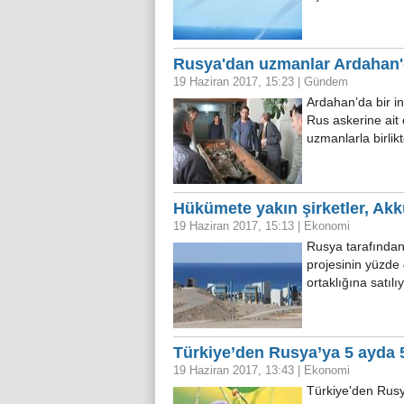
Rusya'dan uzmanlar Ardahan'd
19 Haziran 2017, 15:23
|
Gündem
Ardahan’da bir i
Rus askerine ait
uzmanlarla birlik
Hükümete yakın şirketler, Akk
19 Haziran 2017, 15:13
|
Ekonomi
Rusya tarafından 
projesinin yüzde 
ortaklığına satıl
Türkiye’den Rusya’ya 5 ayda 5
19 Haziran 2017, 13:43
|
Ekonomi
Türkiye'den Rusy