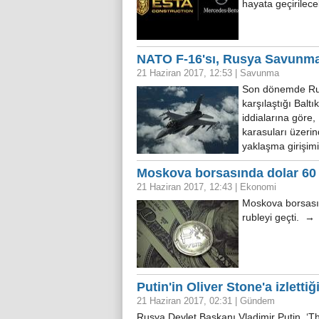
hayata geçirilec
NATO F-16'sı, Rusya Savunma 
21 Haziran 2017, 12:53
|
Savunma
Son dönemde Rus j
karşılaştığı Balt
iddialarına göre,
karasuları üzer
yaklaşma girişi
Moskova borsasında dolar 60 
21 Haziran 2017, 12:43
|
Ekonomi
Moskova borsasın
rubleyi geçti. →
Putin'in Oliver Stone'a izlettiğ
21 Haziran 2017, 02:31
|
Gündem
Rusya Devlet Başkanı Vladimir Putin, ‘Th