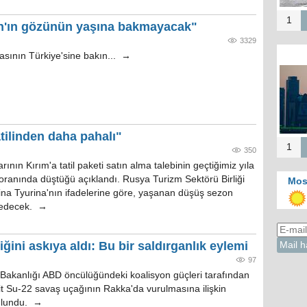
1
n'ın gözünün yaşına bakmayacak"
3329
sının Türkiye'sine bakın... →
atilinden daha pahalı"
1
350
ının Kırım'a tatil paketi satın alma talebinin geçtiğimiz yıla
oranında düştüğü açıklandı. Rusya Turizm Sektörü Birliği
Mos
ina Tyurina'nın ifadelerine göre, yaşanan düşüş sezon
edecek. →
ğini askıya aldı: Bu bir saldırganlık eylemi
97
kanlığı ABD öncülüğündeki koalisyon güçleri tarafından
it Su-22 savaş uçağının Rakka'da vurulmasına ilişkin
ulundu. →