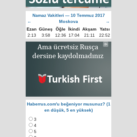
Namaz Vakitleri — 10 Temmuz 2017
←
Moskova
→
Ezan
Güneş
Öğle
İkindi
Akşam
Yatsı
2:13
3:58
12:36
17:04
21:11
22:52
Haberrus.com'u beğeniyor musunuz? (1
en düşük, 5 en yüksek)
3
4
5