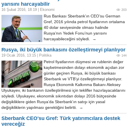
yarısını harcayabilir
16 Şubat 2016, 18:19
|
Ekonomi
203
Rus Bankası Sberbank’ın CEO’su German
Gref, 2016 yılında petrol fiyatlarının ortalama
40 dolar seviyesinde olması halinde
Rusya’nın Yedek Fonu’nun yarısını
harcayabileceğini söyledi. →
Rusya, iki büyük bankasını özelleştirmeyi planlıyor
19 Ocak 2016, 13:15
|
Politika
144
Petrol fiyatlarının düşmesi ve rublenin değer
kaybetmesinden dolayı ekonomik açıdan zor
günler geçiren Rusya, iki büyük bankası
Sberbank ve VTB’yi özelleştirmeyi planlıyor.
Rusya Ekonomik Kalkınma Bakanı Aleksey
Ulyukayev, iki bankanın özelleştirilmesi için teklifler hazırlayacaklarını
söyledi. Ulyukayev, ekonomik sıkıntıdan dolayı 2016 bütçesinde
değişikliklere giden Rusya’da Sberbank’ın satışı için yasal
değişikliklerin yapılması gerektiğini belirtti. →
Sberbank CEO'su Gref: Türk yatırımcılara destek
vereceğiz