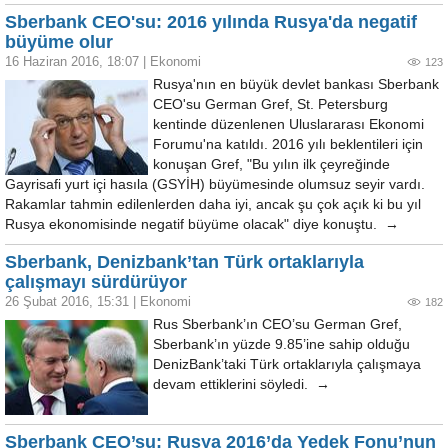
Sberbank CEO'su: 2016 yılında Rusya'da negatif
büyüme olur
16 Haziran 2016, 18:07
|
Ekonomi
123
Rusya'nın en büyük devlet bankası Sberbank
CEO'su German Gref, St. Petersburg
kentinde düzenlenen Uluslararası Ekonomi
Forumu'na katıldı. 2016 yılı beklentileri için
konuşan Gref, "Bu yılın ilk çeyreğinde
Gayrisafi yurt içi hasıla (GSYİH) büyümesinde olumsuz seyir vardı.
Rakamlar tahmin edilenlerden daha iyi, ancak şu çok açık ki bu yıl
Rusya ekonomisinde negatif büyüme olacak" diye konuştu. →
Sberbank, Denizbank’tan Türk ortaklarıyla
çalışmayı sürdürüyor
26 Şubat 2016, 15:31
|
Ekonomi
182
Rus Sberbank’ın CEO’su German Gref,
Sberbank’ın yüzde 9.85’ine sahip olduğu
DenizBank’taki Türk ortaklarıyla çalışmaya
devam ettiklerini söyledi. →
Sberbank CEO’su: Rusya 2016’da Yedek Fonu’nun