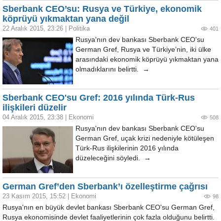
Sberbank CEO’su: Rusya ve Türkiye, ekonomik
köprüyü yıkmaktan yana değil
22 Aralık 2015, 23:26
|
Politika
401
Rusya'nın dev bankası Sberbank CEO'su
German Gref, Rusya ve Türkiye’nin, iki ülke
arasındaki ekonomik köprüyü yıkmaktan yana
olmadıklarını belirtti. →
Sberbank CEO'su Gref: 2016 yılında Türk-Rus
ilişkileri düzelir
04 Aralık 2015, 23:38
|
Ekonomi
508
Rusya'nın dev bankası Sberbank CEO'su
German Gref, uçak krizi nedeniyle kötüleşen
Türk-Rus ilişkilerinin 2016 yılında
düzeleceğini söyledi. →
German Gref’den Sberbank’ı özelleştirme çağrısı
23 Kasım 2015, 15:52
|
Ekonomi
98
Rusya'nın en büyük devlet bankası Sberbank CEO'su German Gref,
Rusya ekonomisinde devlet faaliyetlerinin çok fazla olduğunu belirtti.