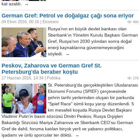
kat azaldı. →
German Gref: Petrol ve doğalgaz çağı sona eriyor
04 Ekim 2016, 00:16
|
Ekonomi
480
Rusya'nın en büyük devlet bankası olan
Sberbank'ın Yönetim Kurulu Başkanı German
Gref, Rusya'nın 2030 yılından sonra doğal
enerji kaynaklarına güvenemeyeceğini
söyledi. →
Peskov, Zaharova ve German Gref St.
Petersburg'da beraber koştu
17 Haziran 2016, 14:34
|
Politika
279
St. Petersburg'da gerçekleştirilen Uluslararası
Ekonomi Forumu (SPIEF) çerçevesinde
şehrin tarihi yerlerinden oluşan bir parkurda
"Spief Race" isimli koşu yarışı düzenlendi. 5
km mesafeli koşuda Rusya Devlet Başkanı
Vladimir Putin'in basın sözcüsü Dmitri Peskov, Rusya Dışişleri
Bakanlığı Sözcüsü Mariya Zaharova ve Sberbank CEO'su German
Gref de dahil, foruma katılan birçok yerli ve yabancı politikacı,
işadamı ve ünlü sporcular ter döktü. →