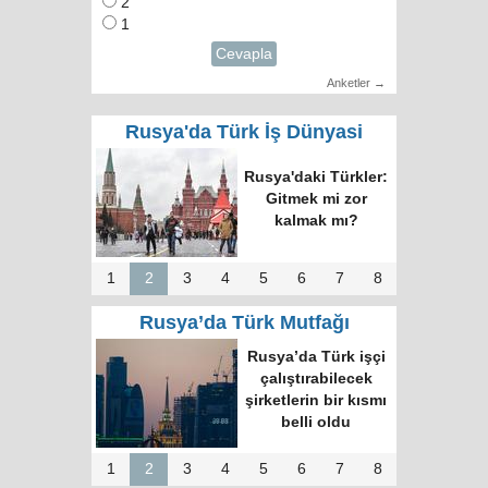
2
1
Cevapla
Anketler →
Rusya'da Türk İş Dünyasi
Rusya'daki Türkler:
Gitmek mi zor
kalmak mı?
1
2
3
4
5
6
7
8
Rusya’da Türk Mutfağı
Rusya’da Türk işçi
çalıştırabilecek
şirketlerin bir kısmı
belli oldu
1
2
3
4
5
6
7
8