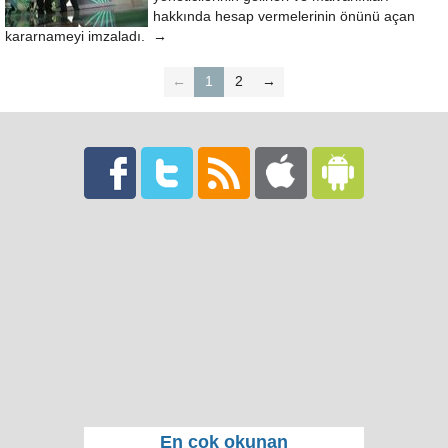
hakkında hesap vermelerinin önünü açan
kararnameyi imzaladı. →
←
1
2
→
En çok okunan