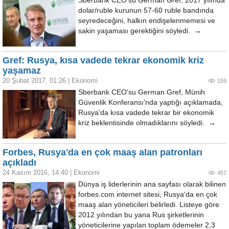
Sberbank CEO'su German Gref, 2017 yılında
dolar/ruble kurunun 57-60 ruble bandında
seyredeceğini, halkın endişelenmemesi ve
sakin yaşaması gerektiğini söyledi. →
Gref: Rusya, kısa vadede tekrar ekonomik kriz
yaşamaz
20 Şubat 2017, 01:26
|
Ekonomi
159
Sberbank CEO'su German Gref, Münih
Güvenlik Konferansı'nda yaptığı açıklamada,
Rusya'da kısa vadede tekrar bir ekonomik
kriz beklentisinde olmadıklarını söyledi. →
Forbes, Rusya'da en çok maaş alan patronları
açıkladı
24 Kasım 2016, 14:40
|
Ekonomi
457
Dünya iş liderlerinin ana sayfası olarak bilinen
forbes.com internet sitesi, Rusya'da en çok
maaş alan yöneticileri belirledi. Listeye göre
2012 yılından bu yana Rus şirketlerinin
yöneticilerine yapılan toplam ödemeler 2,3