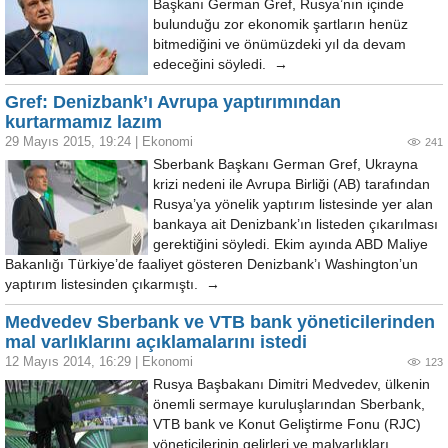
Başkanı German Gref, Rusya’nın içinde
bulunduğu zor ekonomik şartların henüz
bitmediğini ve önümüzdeki yıl da devam
edeceğini söyledi. →
Gref: Denizbank’ı Avrupa yaptırımından
kurtarmamız lazım
29 Mayıs 2015, 19:24
|
Ekonomi
241
Sberbank Başkanı German Gref, Ukrayna
krizi nedeni ile Avrupa Birliği (AB) tarafından
Rusya’ya yönelik yaptırım listesinde yer alan
bankaya ait Denizbank’ın listeden çıkarılması
gerektiğini söyledi. Ekim ayında ABD Maliye
Bakanlığı Türkiye’de faaliyet gösteren Denizbank’ı Washington’un
yaptırım listesinden çıkarmıştı. →
Medvedev Sberbank ve VTB bank yöneticilerinden
mal varlıklarını açıklamalarını istedi
12 Mayıs 2014, 16:29
|
Ekonomi
123
Rusya Başbakanı Dimitri Medvedev, ülkenin
önemli sermaye kuruluşlarından Sberbank,
VTB bank ve Konut Geliştirme Fonu (RJC)
yöneticilerinin gelirleri ve malvarlıkları