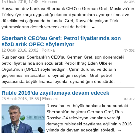
15 Ocak 2016, 17:48
|
Ekonomi
395
Rusya'nın dev bankası Sberbank CEO'su German Gref, Moskova’nın
Türkiye’ye karşı uyguladığı ekonomi yaptırımlara ayar çekilmesi ve
düzeltilmesi çağrısında bulundu. Gref, Rusya’da çalışan Türk
yatırımcılarına destek vereceklerini de belirtti. →
Sberbank CEO’su Gref: Petrol fiyatlarında son
sözü artık OPEC söylemiyor
12 Ocak 2016, 20:02
|
Politika
302
Rus bankası Sberbank’ın CEO'su German Gref, son dönemdeki
petrol fiyatlarında son sözü artık Petrol İhraç Eden Ülkeler
Örgütü’nün (OPEC) söylemediğini, Çin’in durumu ve doların
güçlenmesinin anahtar rol oynadığını söyledi. Gref, petrol
piyasasında büyük finansal oyunlar oynandığını öne sürdü. →
Ruble 2016’da zayıflamaya devam edecek
25 Aralık 2015, 15:55
|
Ekonomi
312
Rusya’nın en büyük bankası konumundaki
Sberbank’ın başkanı German Gref, Rus
Rossiya-24 televizyon kanalına verdiği
demeçte rubledeki zayıflama eğiliminin 2016
yılında da devam edeceğini söyledi. →