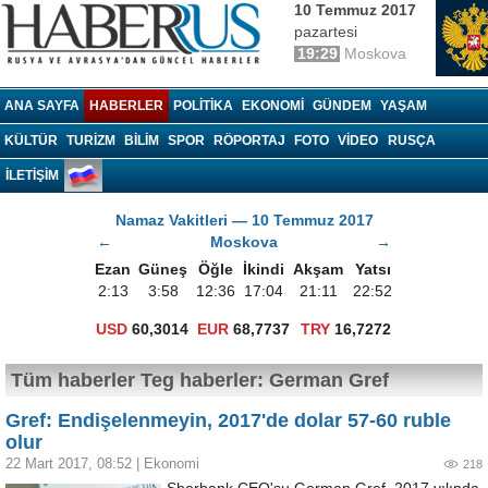
10 Temmuz 2017
pazartesi
19:29
Moskova
Haberrus.com
ANA SAYFA
HABERLER
POLITIKA
EKONOMI
GÜNDEM
YAŞAM
KÜLTÜR
TURIZM
BILIM
SPOR
RÖPORTAJ
FOTO
VIDEO
RUSÇA
İLETİŞİM
Namaz Vakitleri — 10 Temmuz 2017
←
Moskova
→
Ezan
Güneş
Öğle
İkindi
Akşam
Yatsı
2:13
3:58
12:36
17:04
21:11
22:52
USD
60,3014
EUR
68,7737
TRY
16,7272
Tüm haberler Teg haberler: German Gref
Gref: Endişelenmeyin, 2017'de dolar 57-60 ruble
olur
22 Mart 2017, 08:52
|
Ekonomi
218