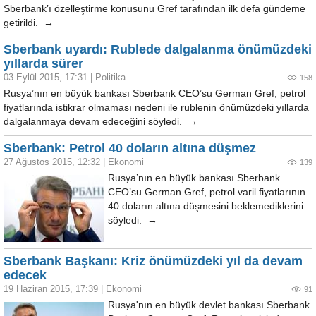
Sberbank’ı özelleştirme konusunu Gref tarafından ilk defa gündeme
getirildi. →
Sberbank uyardı: Rublede dalgalanma önümüzdeki
yıllarda sürer
03 Eylül 2015, 17:31
|
Politika
158
Rusya’nın en büyük bankası Sberbank CEO’su German Gref, petrol
fiyatlarında istikrar olmaması nedeni ile rublenin önümüzdeki yıllarda
dalgalanmaya devam edeceğini söyledi. →
Sberbank: Petrol 40 doların altına düşmez
27 Ağustos 2015, 12:32
|
Ekonomi
139
Rusya’nın en büyük bankası Sberbank
CEO’su German Gref, petrol varil fiyatlarının
40 doların altına düşmesini beklemediklerini
söyledi. →
Sberbank Başkanı: Kriz önümüzdeki yıl da devam
edecek
19 Haziran 2015, 17:39
|
Ekonomi
91
Rusya'nın en büyük devlet bankası Sberbank