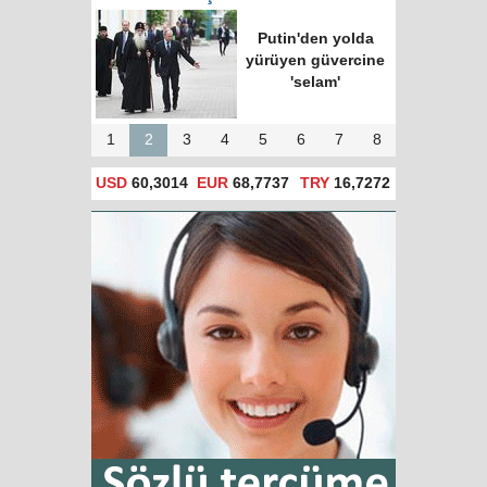
Putin'den yolda
yürüyen güvercine
'selam'
1
2
3
4
5
6
7
8
USD
60,3014
EUR
68,7737
TRY
16,7272