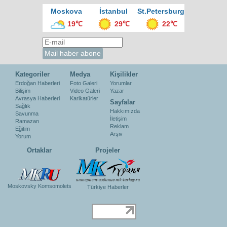
Moskova
İstanbul
St.Petersburg
19℃
29℃
22℃
Kategoriler
Medya
Kişilikler
Erdoğan Haberleri
Foto Galeri
Yorumlar
Bilişim
Video Galeri
Yazar
Avrasya Haberleri
Karikatürler
Sayfalar
Sağlık
Hakkımızda
Savunma
İletişim
Ramazan
Reklam
Eğitim
Arşiv
Yorum
Ortaklar
Projeler
Moskovsky Komsomolets
Türkiye Haberler