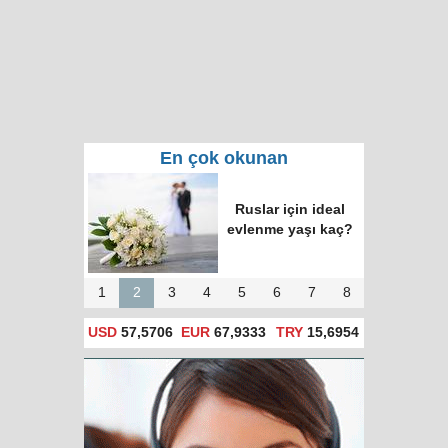
En çok okunan
Ruslar için ideal
evlenme yaşı kaç?
1
2
3
4
5
6
7
8
USD
57,5706
EUR
67,9333
TRY
15,6954