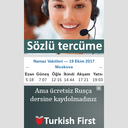
Namaz Vakitleri — 19 Ekim 2017
←
Moskova
→
Ezan
Güneş
Öğle
İkindi
Akşam
Yatsı
5:18
7:07
12:15
14:44
17:21
19:03