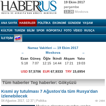
19 Ekim 2017
perşembe
13:26
Moskova
Haberrus.com
ANA SAYFA
HABERLER
POLITIKA
EKONOMI
GÜNDEM
YAŞAM
KÜLTÜR
TURIZM
BILIM
SPOR
RÖPORTAJ
FOTO
VIDEO
RUSÇA
İLETİŞİM
Namaz Vakitleri — 19 Ekim 2017
←
Moskova
→
Ezan
Güneş
Öğle
İkindi
Akşam
Yatsı
5:18
7:07
12:15
14:44
17:21
19:03
USD
57,5706
EUR
67,9333
TRY
15,6954
Tüm haberler Teg haberler: Gökyüzü
Kısmi ay tutulması 7 Ağustos'da tüm Rusya'dan
izlenebilecek
04 Ağustos 2017, 12:37
|
Politika
2484