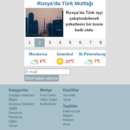
Rusya’da Türk Mutfağı
Rusya’da Türk işçi
çalıştırabilecek
şirketlerin bir kısmı
belli oldu
1
2
3
4
5
6
7
8
Moskova
İstanbul
St.Petersburg
6℃
22℃
7℃
Kategoriler
Medya
Kişilikler
Erdoğan Haberleri
Foto Galeri
Yorumlar
Bilişim
Video Galeri
Yazar
Avrasya Haberleri
Karikatürler
Sayfalar
Sağlık
Hakkımızda
Savunma
İletişim
Ramazan
Reklam
Eğitim
Arşiv
Yorum