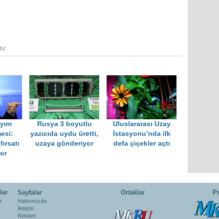
dız
yyım
Rusya 3 boyutlu
Uluslararası Uzay
esi:
yazıcıda uydu üretti,
İstasyonu’nda ilk
fırsatı
uzaya gönderiyor
defa çiçekler açtı
or
ler
Sayfalar
Ortaklar
Pr
r
Hakkımızda
İletişim
Reklam