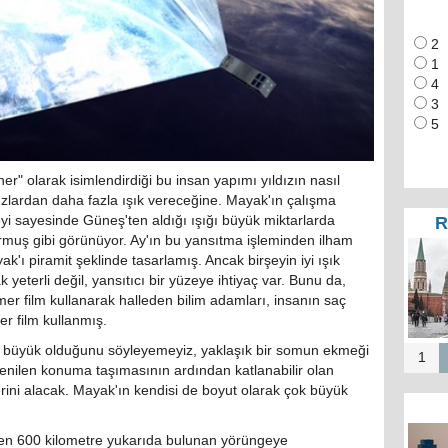
2
1
4
3
5
r" olarak isimlendirdiği bu insan yapımı yıldızın nasıl
ızlardan daha fazla ışık vereceğine. Mayak'ın çalışma
zeyi sayesinde Güneş'ten aldığı ışığı büyük miktarlarda
R
yormuş gibi görünüyor. Ay'ın bu yansıtma işleminden ilham
RUT
'ı piramit şeklinde tasarlamış. Ancak birşeyin iyi ışık
Puti
yeterli değil, yansıtıcı bir yüzeye ihtiyaç var. Bunu da,
Mos
mer film kullanarak halleden bilim adamları, insanın saç
a
er film kullanmış.
k büyük olduğunu söyleyemeyiz, yaklaşık bir somun ekmeği
1
enilen konuma taşımasının ardından katlanabilir olan
rini alacak. Mayak'ın kendisi de boyut olarak çok büyük
Mos
en 600 kilometre yukarıda bulunan yörüngeye