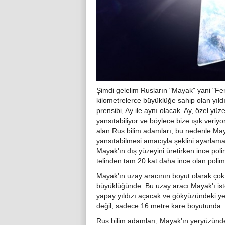
Şimdi gelelim Rusların "Mayak" yani "Fene
kilometrelerce büyüklüğe sahip olan yıld
prensibi, Ay ile aynı olacak. Ay, özel yü
yansıtabiliyor ve böylece bize ışık veri
alan Rus bilim adamları, bu nedenle Mayak
yansıtabilmesi amacıyla şeklini ayarlamak 
Mayak'ın dış yüzeyini üretirken ince poli
telinden tam 20 kat daha ince olan polim
Mayak'ın uzay aracının boyut olarak ço
büyüklüğünde. Bu uzay aracı Mayak'ı ist
yapay yıldızı açacak ve gökyüzündeki ye
değil, sadece 16 metre kare boyutunda.
Rus bilim adamları, Mayak'ın yeryüzünd