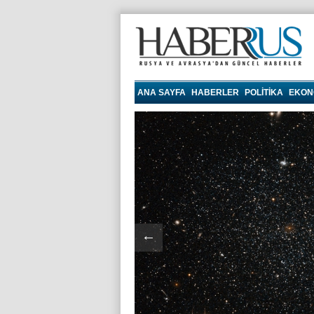
Haberrus.com
ANA SAYFA
HABERLER
POLITIKA
EKON
←