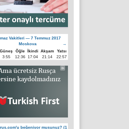
maz Vakitleri — 7 Temmuz 2017
Moskova
→
Güneş
Öğle
İkindi
Akşam
Yatsı
3:55
12:36
17:04
21:14
22:57
rus.com'u beğeniyor musunuz? (1