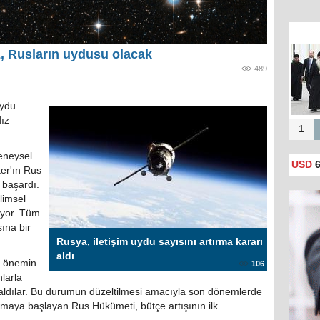
Rusya
z, Rusların uydusu olacak
489
uydu
dız
1
eneysel
USD
6
ter'ın Rus
 başardı.
limsel
uyor. Tüm
ına bir
Rusya, iletişim uydu sayısını artırma kararı
aldı
i önemin
106
larla
aldılar. Bu durumun düzeltilmesi amacıyla son dönemlerde
rmaya başlayan Rus Hükümeti, bütçe artışının ilk