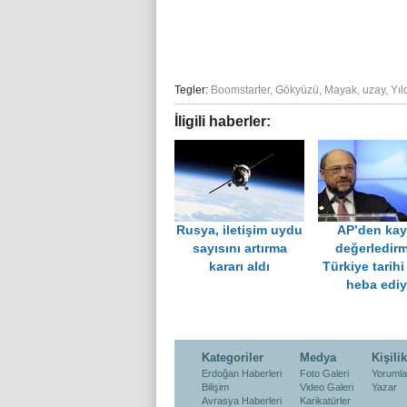
Tegler:
Boomstarter
,
Gökyüzü
,
Mayak
,
uzay
,
Yıl
İligili haberler:
Rusya, iletişim uydu
AP’den ka
sayısını artırma
değerledirm
kararı aldı
Türkiye tarihi 
heba ediy
Kategoriler
Medya
Kişilik
Erdoğan Haberleri
Foto Galeri
Yorumla
Bilişim
Video Galeri
Yazar
Avrasya Haberleri
Karikatürler