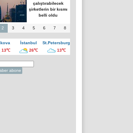
üyük kültür
ezinde “Türk
vesi Gecesi”
üzenlendi
2
3
4
5
6
7
8
kova
İstanbul
St.Petersburg
13℃
26℃
13℃