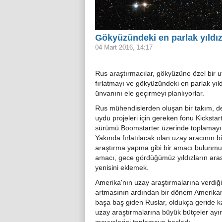
Gökyüzündeki en parlak yıldı
04 Mart 2016, 14:17
Rus araştırmacılar, gökyüzüne özel bir 
fırlatmayı ve gökyüzündeki en parlak yıl
ünvanını ele geçirmeyi planlıyorlar.
Rus mühendislerden oluşan bir takım, d
uydu projeleri için gereken fonu Kickstar
sürümü Boomstarter üzerinde toplamayı
Yakında fırlatılacak olan uzay aracının bi
araştırma yapma gibi bir amacı bulunm
amacı, gece gördüğümüz yıldızların aras
yenisini eklemek.
Amerika'nın uzay araştırmalarına verdiğ
artmasının ardından bir dönem Amerikan
başa baş giden Ruslar, oldukça geride k
uzay araştırmalarına büyük bütçeler ayı