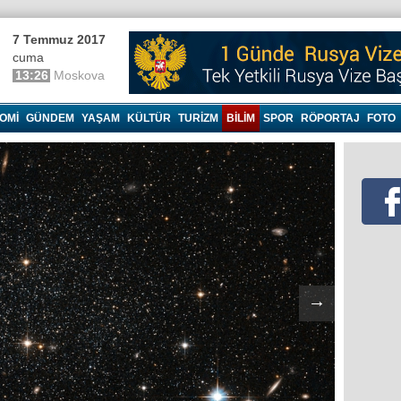
7 Temmuz 2017
cuma
13:26
Moskova
OMI
GÜNDEM
YAŞAM
KÜLTÜR
TURIZM
BILIM
SPOR
RÖPORTAJ
FOTO
→