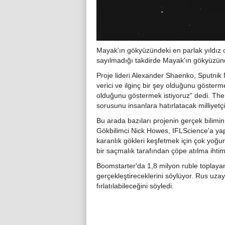
Mayak'ın gökyüzündeki en parlak yıldız 
sayılmadığı takdirde Mayak'ın gökyüzündek
Proje lideri Alexander Shaenko, Sputnik
verici ve ilginç bir şey olduğunu gösterm
olduğunu göstermek istiyoruz" dedi. The
sorusunu insanlara hatırlatacak milliyetçi
Bu arada bazıları projenin gerçek bilimi
Gökbilimci Nick Howes, IFLScience'a yap
karanlık gökleri keşfetmek için çok yoğu
bir saçmalık tarafından çöpe atılma ihti
Boomstarter'da 1,8 milyon ruble toplayan
gerçekleştireceklerini söylüyor. Rus u
fırlatılabileceğini söyledi.