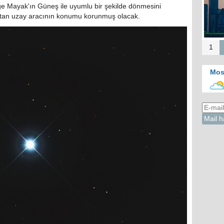
b
nge Mayak'ın Güneş ile uyumlu bir şekilde dönmesini
merk
ıtan uzay aracının konumu korunmuş olacak.
Kah
d
1
Mos