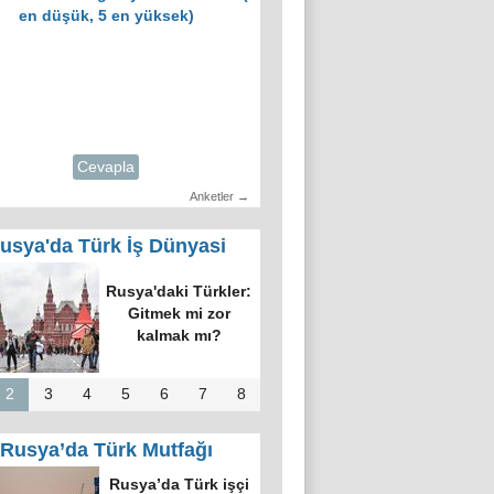
en düşük, 5 en yüksek)
Cevapla
Anketler →
usya'da Türk İş Dünyasi
ID üyeleri ve
n’in temsilcisi
kova’da bir
raya geldi
2
3
4
5
6
7
8
Rusya’da Türk Mutfağı
kova’nın en