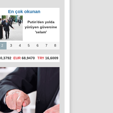
En çok okunan
 Dışişleri Bakanı Lavrov, formunu
nasıl koruduğunu açıkladı
2
3
4
5
6
7
8
0,3792
EUR
68,9470
TRY
16,6009