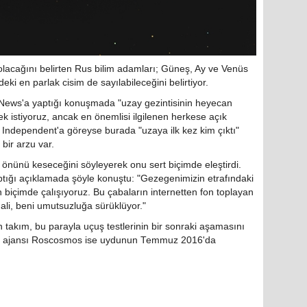
olacağını belirten Rus bilim adamları; Güneş, Ay ve Venüs
i en parlak cisim de sayılabileceğini belirtiyor.
 News'a yaptığı konuşmada "uzay gezintisinin heyecan
ek istiyoruz, ancak en önemlisi ilgilenen herkese açık
 Independent'a göreyse burada "uzaya ilk kez kim çıktı"
 bir arzu var.
n önünü keseceğini söyleyerek onu sert biçimde eleştirdi.
tığı açıklamada şöyle konuştu: "Gezegenimizin etrafındaki
n biçimde çalışıyoruz. Bu çabaların internetten fon toplayan
mali, beni umutsuzluğa sürüklüyor."
 takım, bu parayla uçuş testlerinin bir sonraki aşamasını
zay ajansı Roscosmos ise uydunun Temmuz 2016'da