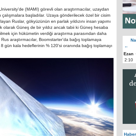
iversity'de (MAMI) görevli olan araştırmacılar, uzaydan
n çalışmalara başladılar. Uzaya gönderilecek özel bir cisim
nlayan Ruslar, gökyüzünün en parlak yıldızını insan yapımı
nik olarak Güneş de bir yıldız ancak tabii ki Güneş hesaba
bilmek için hükümetin verdiği araştırma parasından daha
en Rus araştırmacılar, Boomstarter'da bağış toplamaya
Na
e 8 gün kala hedeflerinin % 120'si oranında bağış toplamayı
←
Ezan
2:10
Haber