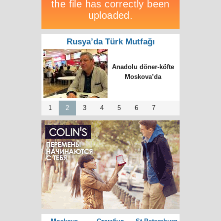
Rusya’da Türk Mutfağı
Anadolu döner-köfte
Moskova’da
1
2
3
4
5
6
7