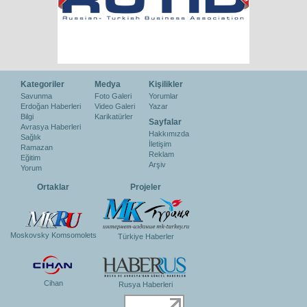
Kategoriler
Medya
Kişilikler
Savunma
Foto Galeri
Yorumlar
Erdoğan Haberleri
Video Galeri
Yazar
Bilgi
Karikatürler
Sayfalar
Avrasya Haberleri
Hakkımızda
Sağlık
İletişim
Ramazan
Reklam
Eğitim
Arşiv
Yorum
Ortaklar
Projeler
Moskovsky Komsomolets
Türkiye Haberler
Cihan
Rusya Haberleri