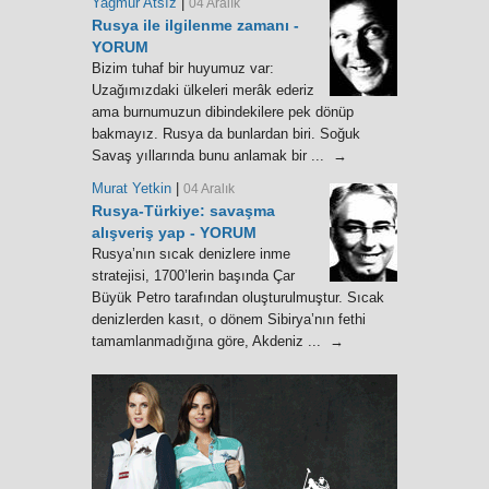
Yağmur Atsız
|
04 Aralık
Rusya ile ilgilenme zamanı -
YORUM
Bizim tuhaf bir huyumuz var:
Uzağımızdaki ülkeleri merâk ederiz
ama burnumuzun dibindekilere pek dönüp
bakmayız. Rusya da bunlardan biri. Soğuk
Savaş yıllarında bunu anlamak bir ... →
Murat Yetkin
|
04 Aralık
Rusya-Türkiye: savaşma
alışveriş yap - YORUM
Rusya’nın sıcak denizlere inme
stratejisi, 1700’lerin başında Çar
Büyük Petro tarafından oluşturulmuştur. Sıcak
denizlerden kasıt, o dönem Sibirya’nın fethi
tamamlanmadığına göre, Akdeniz ... →