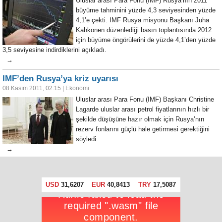
Uluslar arası Para Fonu (IMF) Rusya’nın 2011
büyüme tahminini yüzde 4,3 seviyesinden yüzde
4,1’e çekti. IMF Rusya misyonu Başkanı Juha
Kahkonen düzenlediği basın toplantısında 2012
için büyüme öngörülerini de yüzde 4,1’den yüzde
3,5 seviyesine indirdiklerini açıkladı.
→
IMF’den Rusya’ya kriz uyarısı
08 Kasım 2011, 02:15
|
Ekonomi
Uluslar arası Para Fonu (IMF) Başkanı Christine
Lagarde uluslar arası petrol fiyatlarının hızlı bir
şekilde düşüşüne hazır olmak için Rusya’nın
rezerv fonlarını güçlü hale getirmesi gerektiğini
söyledi.
→
USD
31,6207
EUR
40,8413
TRY
17,5087