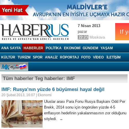
7 Nisan 2013
pazar
22:23
Moskova
Haberrus.com
ANA SAYFA
HABERLER
POLITIKA
EKONOMI
GÜNDEM
YAŞAM
KÜLTÜR
TURIZM
SPOR
ANALIZ
RÖPORTAJ
FOTO
VIDEO
İLETİŞİM
Tüm haberler Teg haberler: IMF
IMF: Rusya’nın yüzde 6 büyümesi hayal değil
20 Şubat 2013, 16:07
|
Ekonomi
Uluslar arası Para Fonu Rusya Başkanı Odd Per
Brekk, 2014 sonu için öngörülen yüzde 4-5
enflasyon hedefinin yakalanmasının zor olduğunu
söyledi. →