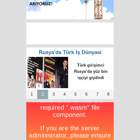
Rusya'da Türk İş Dünyasi
Rusya’da emlak kralı
listesinde üç Türk
1
2
3
4
5
6
7
8