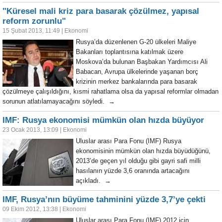
"Küresel mali kriz para basarak çözülmez, yapısal
reform zorunlu"
15 Şubat 2013, 11:49
|
Ekonomi
Rusya’da düzenlenen G-20 ülkeleri Maliye
Bakanları toplantısına katılmak üzere
Moskova’da bulunan Başbakan Yardımcısı Ali
Babacan, Avrupa ülkelerinde yaşanan borç
krizinin merkez bankalarında para basarak
çözülmeye çalışıldığını, kısmi rahatlama olsa da yapısal reformlar olmadan
sorunun atlatılamayacağını söyledi. →
IMF: Rusya ekonomisi mümkün olan hızda büyüyor
23 Ocak 2013, 13:09
|
Ekonomi
Uluslar arası Para Fonu (IMF) Rusya
ekonomisinin mümkün olan hızda büyüdüğünü,
2013’de geçen yıl olduğu gibi gayri safi milli
hasılanın yüzde 3,6 oranında artacağını
açıkladı. →
IMF, Rusya’nın büyüme tahminini yüzde 3,7’ye çekti
09 Ekim 2012, 13:38
|
Ekonomi
Uluslar arası Para Fonu (IMF) 2012 için