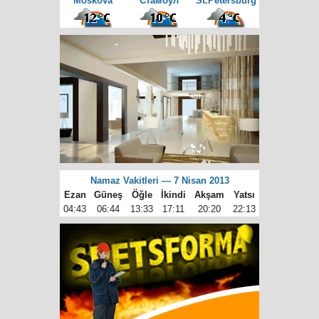
Moskova
Cтамбул
St.Petersburg
Namaz Vakitleri — 7 Nisan 2013
Ezan
Güneş
Öğle
İkindi
Akşam
Yatsı
04:43
06:44
13:33
17:11
20:20
22:13