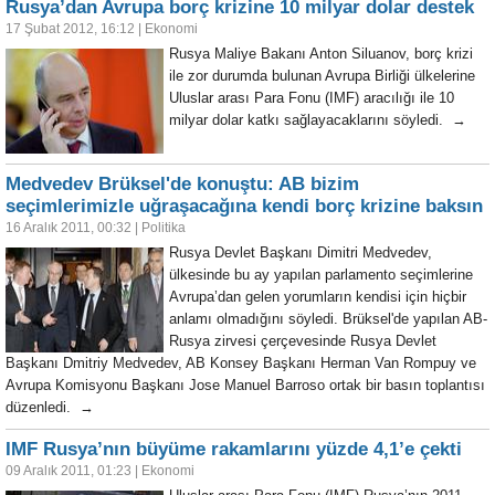
Rusya’dan Avrupa borç krizine 10 milyar dolar destek
17 Şubat 2012, 16:12
|
Ekonomi
Rusya Maliye Bakanı Anton Siluanov, borç krizi
ile zor durumda bulunan Avrupa Birliği ülkelerine
Uluslar arası Para Fonu (IMF) aracılığı ile 10
milyar dolar katkı sağlayacaklarını söyledi. →
Medvedev Brüksel'de konuştu: AB bizim
seçimlerimizle uğraşacağına kendi borç krizine baksın
16 Aralık 2011, 00:32
|
Politika
Rusya Devlet Başkanı Dimitri Medvedev,
ülkesinde bu ay yapılan parlamento seçimlerine
Avrupa’dan gelen yorumların kendisi için hiçbir
anlamı olmadığını söyledi. Brüksel'de yapılan AB-
Rusya zirvesi çerçevesinde Rusya Devlet
Başkanı Dmitriy Medvedev, AB Konsey Başkanı Herman Van Rompuy ve
Avrupa Komisyonu Başkanı Jose Manuel Barroso ortak bir basın toplantısı
düzenledi. →
IMF Rusya’nın büyüme rakamlarını yüzde 4,1’e çekti
09 Aralık 2011, 01:23
|
Ekonomi