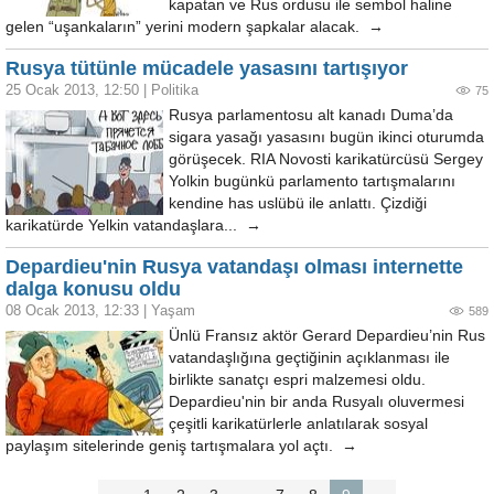
kapatan ve Rus ordusu ile sembol haline
gelen “uşankaların” yerini modern şapkalar alacak. →
Rusya tütünle mücadele yasasını tartışıyor
25 Ocak 2013, 12:50
|
Politika
75
Rusya parlamentosu alt kanadı Duma’da
sigara yasağı yasasını bugün ikinci oturumda
görüşecek. RIA Novosti karikatürcüsü Sergey
Yolkin bugünkü parlamento tartışmalarını
kendine has uslübü ile anlattı. Çizdiği
karikatürde Yelkin vatandaşlara... →
Depardieu'nin Rusya vatandaşı olması internette
dalga konusu oldu
08 Ocak 2013, 12:33
|
Yaşam
589
Ünlü Fransız aktör Gerard Depardieu’nin Rus
vatandaşlığına geçtiğinin açıklanması ile
birlikte sanatçı espri malzemesi oldu.
Depardieu'nin bir anda Rusyalı oluvermesi
çeşitli karikatürlerle anlatılarak sosyal
paylaşım sitelerinde geniş tartışmalara yol açtı. →