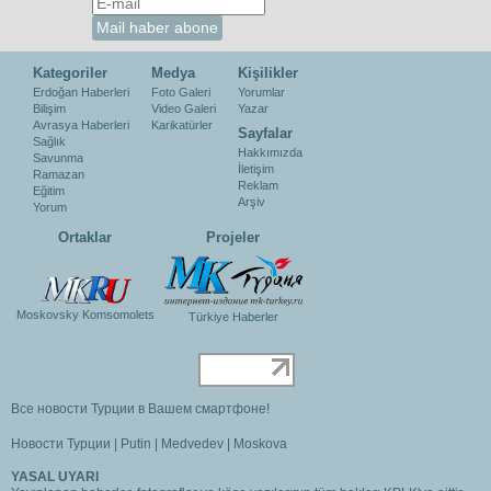
Kategoriler
Medya
Kişilikler
Erdoğan Haberleri
Foto Galeri
Yorumlar
Bilişim
Video Galeri
Yazar
Avrasya Haberleri
Karikatürler
Sayfalar
Sağlık
Hakkımızda
Savunma
İletişim
Ramazan
Reklam
Eğitim
Arşiv
Yorum
Ortaklar
Projeler
Moskovsky Komsomolets
Türkiye Haberler
Все новости Турции в Вашем смартфоне!
Новости Турции
|
Putin
|
Medvedev
|
Moskova
YASAL UYARI