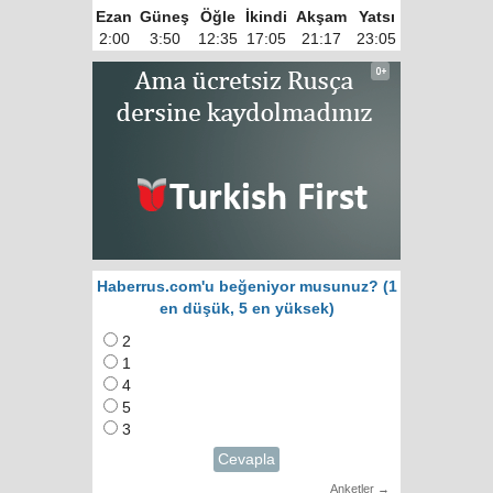
Ezan
Güneş
Öğle
İkindi
Akşam
Yatsı
2:00
3:50
12:35
17:05
21:17
23:05
Haberrus.com'u beğeniyor musunuz? (1
en düşük, 5 en yüksek)
2
1
4
5
3
Cevapla
Anketler →