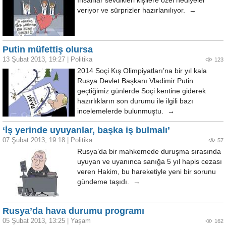
İnsanlar sevdikleri kişilere özel hediyeler
veriyor ve sürprizler hazırlanılıyor. →
Putin müfettiş olursa
13 Şubat 2013, 19:27
|
Politika
123
2014 Soçi Kış Olimpiyatları’na bir yıl kala
Rusya Devlet Başkanı Vladimir Putin
geçtiğimiz günlerde Soçi kentine giderek
hazırlıkların son durumu ile ilgili bazı
incelemelerde bulunmuştu. →
‘İş yerinde uyuyanlar, başka iş bulmalı’
07 Şubat 2013, 19:18
|
Politika
57
Rusya’da bir mahkemede duruşma sırasında
uyuyan ve uyanınca sanığa 5 yıl hapis cezası
veren Hakim, bu hareketiyle yeni bir sorunu
gündeme taşıdı. →
Rusya’da hava durumu programı
05 Şubat 2013, 13:25
|
Yaşam
162