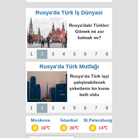
Rusya'da Türk İş Dünyasi
Rusya'daki Türkler:
Gitmek mi zor
kalmak mı?
1
2
3
4
5
6
7
8
Rusya’da Türk Mutfağı
Rusya’da Türk işçi
çalıştırabilecek
şirketlerin bir kısmı
belli oldu
1
2
3
4
5
6
7
8
Moskova
İstanbul
St.Petersburg
16℃
26℃
14℃