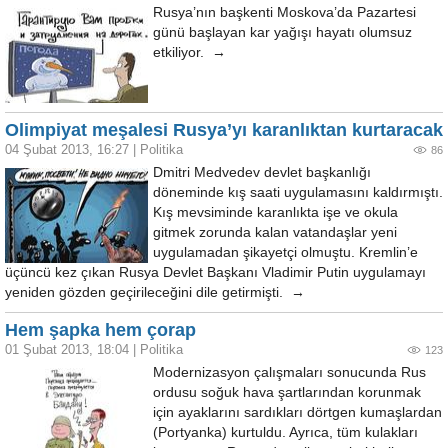
Rusya’nın başkenti Moskova’da Pazartesi
günü başlayan kar yağışı hayatı olumsuz
etkiliyor. →
Olimpiyat meşalesi Rusya’yı karanlıktan kurtaracak
04 Şubat 2013, 16:27
|
Politika
86
Dmitri Medvedev devlet başkanlığı
döneminde kış saati uygulamasını kaldırmıştı.
Kış mevsiminde karanlıkta işe ve okula
gitmek zorunda kalan vatandaşlar yeni
uygulamadan şikayetçi olmuştu. Kremlin’e
üçüncü kez çıkan Rusya Devlet Başkanı Vladimir Putin uygulamayı
yeniden gözden geçirileceğini dile getirmişti. →
Hem şapka hem çorap
01 Şubat 2013, 18:04
|
Politika
123
Modernizasyon çalışmaları sonucunda Rus
ordusu soğuk hava şartlarından korunmak
için ayaklarını sardıkları dörtgen kumaşlardan
(Portyanka) kurtuldu. Ayrıca, tüm kulakları