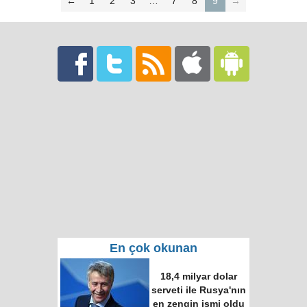
←
1
2
3
…
7
8
9
→
En çok okunan
18,4 milyar dolar
serveti ile Rusya'nın
en zengin ismi oldu