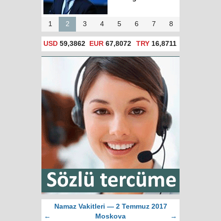
1
2
3
4
5
6
7
8
USD
59,3862
EUR
67,8072
TRY
16,8711
Namaz Vakitleri — 2 Temmuz 2017
←
Moskova
→