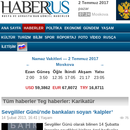
2 Temmuz 2017
pazar
07:24
Moskova
Haberrus.com
ANA SAYFA
HABERLER
POLITIKA
EKONOMI
GÜNDEM
YAŞAM
KÜLTÜR
TURIZM
BILIM
SPOR
RÖPORTAJ
FOTO
VIDEO
RUSÇA
İLETİŞİM
Namaz Vakitleri — 2 Temmuz 2017
←
Moskova
→
Ezan
Güneş
Öğle
İkindi
Akşam
Yatsı
2:00
3:50
12:35
17:05
21:17
23:05
USD
59,3862
EUR
67,8072
TRY
16,8711
Tüm haberler Teg haberler: Karikatür
Sevgililer Günü’nde bankaları soyan ‘kalpler’
14 Şubat 2013, 16:41
|
Yaşam
75
Sevgililer Günü olarak bilinen 14 Şubatta