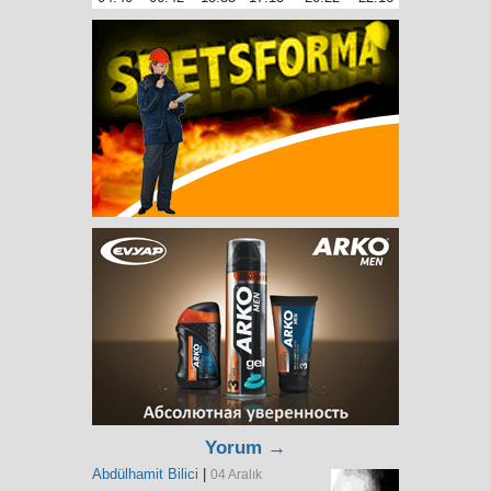
Yorum →
Abdülhamit Bilici
|
04 Aralık