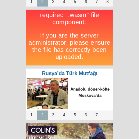
1
2
3
4
5
6
7
8
Rusya’da Türk Mutfağı
Anadolu döner-köfte
Moskova’da
1
2
3
4
5
6
7