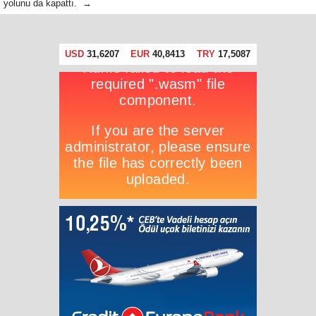
yolunu da kapattı. →
USD
31,6207
EUR
40,8413
TRY
17,5087