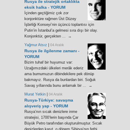
Rusya ile stratejik ortaklıkta
eksik halka - YORUM
İçinden geçtiğimiz çok zor
konjonktüre rağmen Üst Düzey
İşbirliği Konseyi’nin üçüncü toplantısı için
Putin’in İstanbul’a gelmesi sıra dışı bir olay.
Konjonktür, gerçekten ... →
Yağmur Atsız
|
04 Aralık
Rusya ile ilgilenme zamanı -
YORUM
Bizim tuhaf bir huyumuz var:
Uzağımızdaki ülkeleri merâk ederiz
ama burnumuzun dibindekilere pek dönüp
bakmayız. Rusya da bunlardan biri. Soğuk
Savaş yıllarında bunu anlamak bir ... →
Murat Yetkin
|
04 Aralık
Rusya-Türkiye: savaşma
alışveriş yap - YORUM
Rusya’nın sıcak denizlere inme
stratejisi, 1700’lerin başında Çar
Büyük Petro tarafından oluşturulmuştur. Sıcak
denizlerden kasıt, o dönem Sibirya’nın fethi