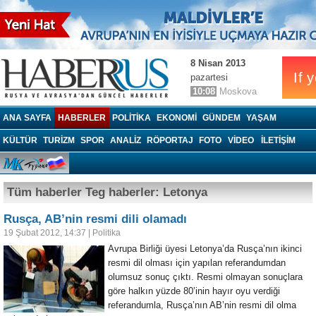
8 Nisan 2013
pazartesi
10:08
Moskova
Haberrus.com
ANA SAYFA
HABERLER
POLITIKA
EKONOMI
GÜNDEM
YAŞAM
KÜLTÜR
TURIZM
SPOR
ANALIZ
RÖPORTAJ
FOTO
VIDEO
İLETİŞİM
Tüm haberler Teg haberler: Letonya
Rusça, AB’nin resmi dili olamadı
19 Şubat 2012, 14:37
|
Politika
Avrupa Birliği üyesi Letonya’da Rusça’nın ikinci
resmi dil olması için yapılan referandumdan
olumsuz sonuç çıktı. Resmi olmayan sonuçlara
göre halkın yüzde 80’inin hayır oyu verdiği
referandumla, Rusça’nın AB’nin resmi dil olma