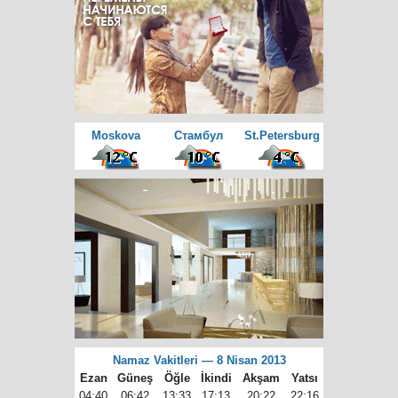
Moskova
Cтамбул
St.Petersburg
Namaz Vakitleri — 8 Nisan 2013
Ezan
Güneş
Öğle
İkindi
Akşam
Yatsı
04:40
06:42
13:33
17:13
20:22
22:16