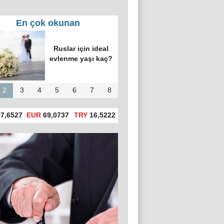
En çok okunan
Ruslar için ideal
evlenme yaşı kaç?
2
3
4
5
6
7
8
7,6527
EUR
69,0737
TRY
16,5222