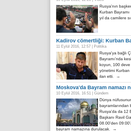
Rusya'nın başken
Kurban Bayramı n
yıl da camilere 
Kadirov cömertliği: Kurban Ba
11 Eylül 2016, 12:57
|
Politika
Rusya'ya bağlı 
Bayramı'nda kesil
koyun, 100 deve 
yönetimi Kurban B
ilan etti. →
Moskova'da Bayram namazı ner
10 Eylül 2016, 16:51
|
Gündem
Dünya nüfusunun 
bayramlarından b
Rusya'da da 12 E
Başkanı Ravil Ga
08.00'den 09:00'
bayram namazına durulacak. →