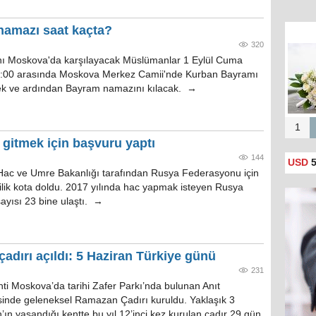
amazı saat kaçta?
320
ı Moskova'da karşılayacak Müslümanlar 1 Eylül Cuma
8:00 arasında Moskova Merkez Camii'nde Kurban Bayramı
cek ve ardından Bayram namazını kılacak. →
1
gitmek için başvuru yaptı
144
USD
5
Hac ve Umre Bakanlığı tarafından Rusya Federasyonu için
şilik kota doldu. 2017 yılında hac yapmak isteyen Rusya
ayısı 23 bine ulaştı. →
adırı açıldı: 5 Haziran Türkiye günü
231
ti Moskova’da tarihi Zafer Parkı’nda bulunan Anıt
sinde geleneksel Ramazan Çadırı kuruldu. Yaklaşık 3
ın yaşandığı kentte bu yıl 12’inci kez kurulan çadır 29 gün