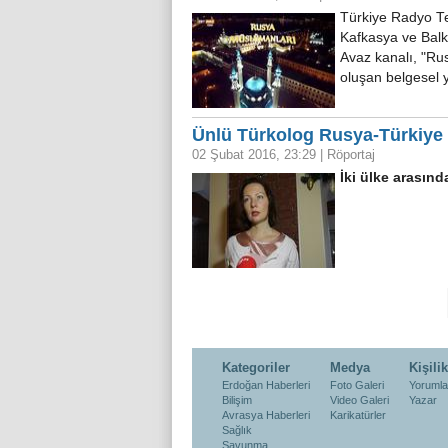
Türkiye Radyo Te
Kafkasya ve Balk
Avaz kanalı, "Rus
oluşan belgesel
Ünlü Türkolog Rusya-Türkiye kr
02 Şubat 2016, 23:29
|
Röportaj
İki ülke arasın
Kategoriler
Medya
Kişilik
Erdoğan Haberleri
Foto Galeri
Yorumla
Bilişim
Video Galeri
Yazar
Avrasya Haberleri
Karikatürler
Sağlık
Savunma