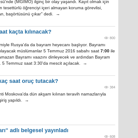
sü'nde (MGIMO) ilginç bir olay yaşandı. Kayıt olmak için
n tesettürlü öğrenciyi içeri almayan koruma görevlisi,
an, başörtüsünü çıkar" dedi. →
at kaçta kılınacak?
800
miyle Rusya'da da bayram heyecanı başlıyor. Bayramı
ılayacak müslümanlar 5 Temmuz 2016 sabahı saat
7:00
ile
mazan Bayramı vaazını dinleyecek ve ardından Bayram
. 5 Temmuz saat 3:30'da mescit açılacak. →
kaç saat oruç tutacak?
384
ti Moskova'da dün akşam kılınan teravih namazlarıyla
riş yapıldı. →
ı" adlı belgesel yayınladı
608