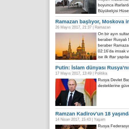
boyunca iftarlar
Büyükelçisi Hüsey
Ramazan başlıyor, Moskova ims
26 Mayıs 2017, 21:37
|
Ramazan
On bir ayın sult
beraber Rusyalı 
beraber Ramazan 
02:16’da imsak v
ise ilk iftar yapı
Putin: İslam dünyası Rusya’nı
17 Mayıs 2017, 13:49
|
Politika
Rusya Devlet Baş
desteklerine güv
Ramzan Kadirov'un 18 yaşında
14 Nisan 2017, 15:43
|
Yaşam
Rusya Federasyo