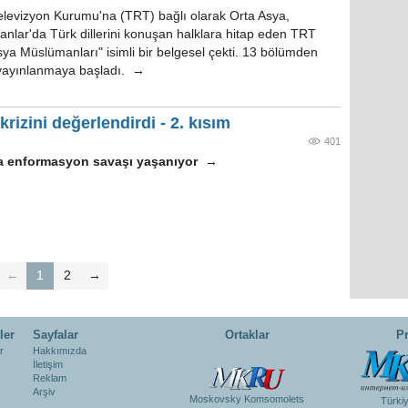
levizyon Kurumu'na (TRT) bağlı olarak Orta Asya,
anlar'da Türk dillerini konuşan halklara hitap eden TRT
ya Müslümanları" isimli bir belgesel çekti. 13 bölümden
 yayınlanmaya başladı. →
izini değerlendirdi - 2. kısım
401
da enformasyon savaşı yaşanıyor
→
←
1
2
→
ler
Sayfalar
Ortaklar
Pr
r
Hakkımızda
İletişim
Reklam
Arşiv
Moskovsky Komsomolets
Türki