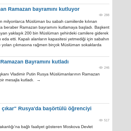
an Ramazan bayramını kutluyor
288
n milyonlarca Müslüman bu sabah camiilerde kılınan
a beraber Ramazan bayramını kutlamaya başladı. Başkent
an yaklaşık 200 bin Müslüman şehirdeki camilere giderek
da etti. Kapalı alanların kapasitesi yetmediği için sabahın
de yolan çıkmasına rağmen birçok Müslüman sokaklarda
 Ramazan Bayramını kutladı
246
şkanı Vladimir Putin Rusya Müslümanlarının Ramazan
bir mesajla kutladı. →
 çıkar" Rusya'da başörtülü öğrenciyi
517
akanlığı'na bağlı faaliyet gösteren Moskova Devlet