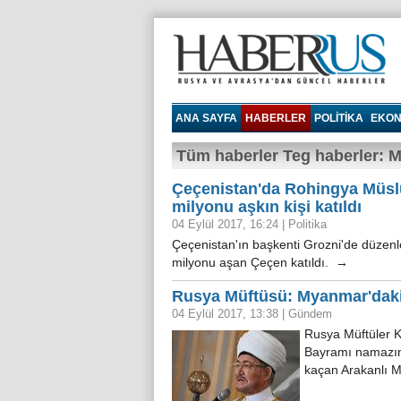
Haberrus.com
ANA SAYFA
HABERLER
POLITIKA
EKON
Tüm haberler Teg haberler:
Çeçenistan'da Rohingya Müslü
milyonu aşkın kişi katıldı
04 Eylül 2017, 16:24
|
Politika
Çeçenistan'ın başkenti Grozni'de düzenl
milyonu aşan Çeçen katıldı. →
Rusya Müftüsü: Myanmar'daki
04 Eylül 2017, 13:38
|
Gündem
Rusya Müftüler 
Bayramı namazınd
kaçan Arakanlı 