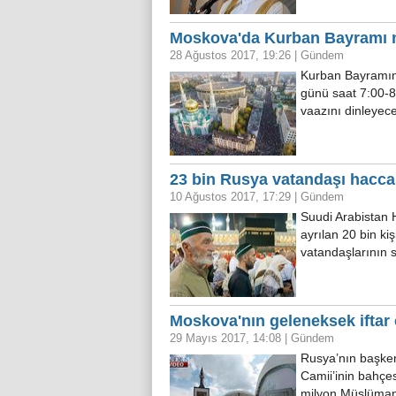
Moskova'da Kurban Bayramı n
28 Ağustos 2017, 19:26
|
Gündem
Kurban Bayramın
günü saat 7:00-
vaazını dinleye
23 bin Rusya vatandaşı hacca 
10 Ağustos 2017, 17:29
|
Gündem
Suudi Arabistan 
ayrılan 20 bin ki
vatandaşlarının s
Moskova'nın geleneksek iftar ç
29 Mayıs 2017, 14:08
|
Gündem
Rusya’nın başken
Camii’inin bahçe
milyon Müslüman’