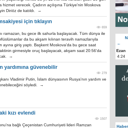
da hizmet verecek. Çadırın açılışına Türkiye'nin Moskova
in Diriöz de katıldı. →
akiyesi için tıklayın
659
anı ramazan, bu gece ilk sahurla başlayacak. Tüm dünya ile
N
Müslümanlar da bu akşam kılınan teravih namazlarıyla
←
ayına giriş yaptı. Başkent Moskova'da bu gece saat
aktinin girmesiyle oruç başlayacak, akşam saat 20:56'da
Ezan
lacak. →
4:24
n yardımına güvenebilir
279
kanı Vladimir Putin, İslam dünyasının Rusya'nın yardım ve
enebileceğini söyledi. →
ki kızı evlendi
1507
nu'na bağlı Çeçenistan Cumhuriyeti lideri Ramzan
Haber