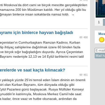
ti Moskova'da dört cami ve birçok mescitte gerçekleştirilen
amazına 200 bin Müslüman katıldı. Her yıl olduğu gibi bu
sığmayan binlerce insan sokaklarda namaz kıldı. →
1
yramı için binlerce hayvan bağışladı
Mos
468
Çeçenistan'ın Cumhurbaşkanı Ramzan Kadirov, Kurban
ip ihtiyaç sahiplerine dağıtılmak üzere 60 binden fazla
ve birçok sığır bağışladığını duyurdu. Ayrıca Çeçenistan
ayramı nedeniyle 12,13 ve 14 Eylül tarihlerini resmi tatil
elerde ve saat kaçta kılınacak?
461
yaklaşık yüzde 25'ini temsil eden İslam dininin en önemli
iri olan Kurban Bayramı, tüm dünyada olduğu gibi
ylül Pazartesi günü başlayacak. Rusya Müftüler Konseyi
ynuddin'in katılımıyla, Moskova Merkez Camii'nde saat
a kadar, önce vaaz ve hutbe okunacak, ardından da