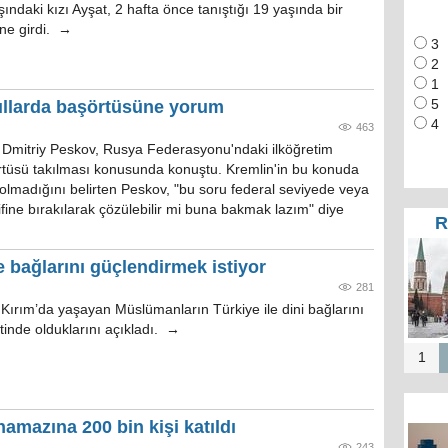
ındaki kızı Ayşat, 2 hafta önce tanıştığı 19 yaşında bir
ne girdi. →
3
2
1
ullarda başörtüsüne yorum
5
4
463
Dmitriy Peskov, Rusya Federasyonu'ndaki ilköğretim
rtüsü takılması konusunda konuştu. Kremlin'in bu konuda
 olmadığını belirten Peskov, "bu soru federal seviyede veya
tifine bırakılarak çözülebilir mi buna bakmak lazım" diye
R
e bağlarını güçlendirmek istiyor
281
 Kırım’da yaşayan Müslümanların Türkiye ile dini bağlarını
tinde olduklarını açıkladı. →
1
mazına 200 bin kişi katıldı
243