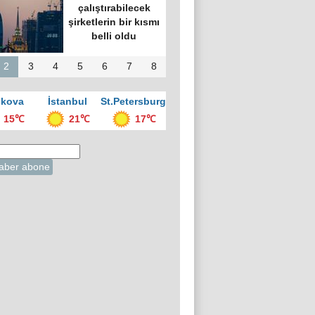
çalıştırabilecek
şirketlerin bir kısmı
belli oldu
2
3
4
5
6
7
8
kova
İstanbul
St.Petersburg
15℃
21℃
17℃