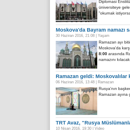
Diplomasi Enstitü
üniversiteye gele
"okumak istiyors
Moskova'da Bayram namazı sa
30 Haziran 2016, 21:08
|
Yaşam
Ramazan ayı biti
Moskova'da karş
8:00
arasında Ra
namazını kılacak
Ramazan geldi: Moskovalılar 
06 Haziran 2016, 13:48
|
Ramazan
Rusya'nın başken
Ramazan ayına gi
TRT Avaz, "Rusya Müslümanlar
10 Nisan 2016, 19:30
|
Video