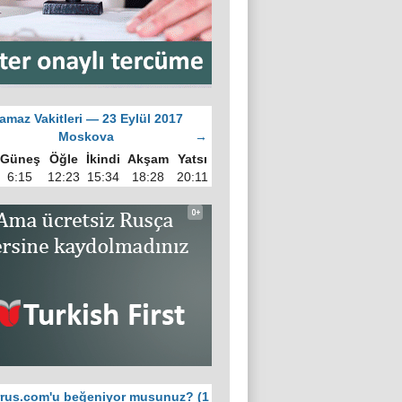
amaz Vakitleri — 23 Eylül 2017
Moskova
→
Güneş
Öğle
İkindi
Akşam
Yatsı
6:15
12:23
15:34
18:28
20:11
rus.com'u beğeniyor musunuz? (1