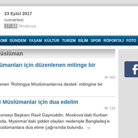
23 Eylül 2017
cumartesi
17:33
Moskova
OMI
GÜNDEM
YAŞAM
KÜLTÜR
TURIZM
BILIM
SPOR
RÖPORTAJ
FOTO
 Müslüman
manları için düzenlenen mitinge bir
503
enen 'Rohingya Müslümanlarına destek' mitingine bir
 Müslümanlar için dua edelim
119
Konseyi Başkanı Ravil Gaynuddin, Moskova'daki Kurban
a, Myanmar'daki şiddet olayları nedeniyle Bangladeş'e
Müslümanlara dua etme çağrısında bulundu. →