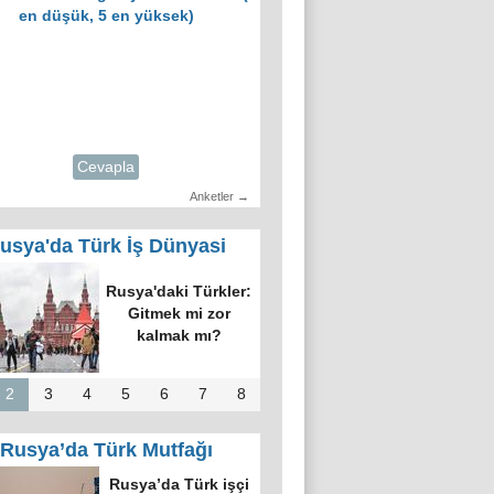
en düşük, 5 en yüksek)
Cevapla
Anketler →
usya'da Türk İş Dünyasi
Rusya'daki Türkler:
Gitmek mi zor
kalmak mı?
2
3
4
5
6
7
8
Rusya’da Türk Mutfağı
Rusya’da Türk işçi