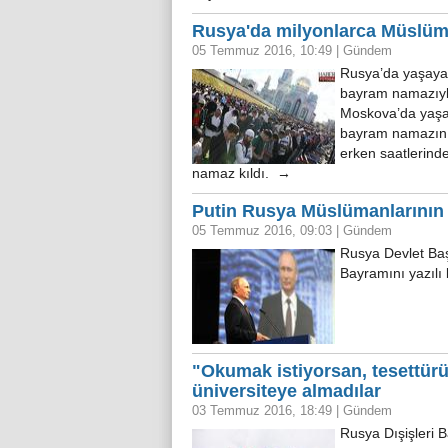
Rusya'da milyonlarca Müslüm
05 Temmuz 2016, 10:49
|
Gündem
Rusya’da yaşaya
bayram namazıyl
Moskova’da yaşay
bayram namazını e
erken saatlerin
namaz kıldı. →
Putin Rusya Müslümanlarının
05 Temmuz 2016, 09:03
|
Gündem
Rusya Devlet Ba
Bayramını yazılı 
"Okumak istiyorsan, tesettürü
üniversiteye almadılar
03 Temmuz 2016, 18:49
|
Gündem
Rusya Dışişleri B