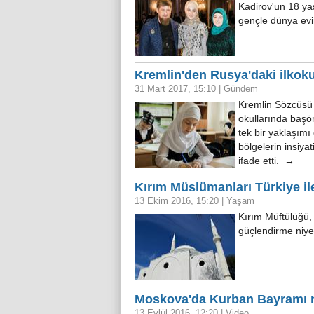
Kadirov'un 18 yaş
gençle dünya evi
Kremlin'den Rusya'daki ilkok
31 Mart 2017, 15:10
|
Gündem
Kremlin Sözcüsü 
okullarında başö
tek bir yaklaşımı
bölgelerin insiya
ifade etti. →
Kırım Müslümanları Türkiye il
13 Ekim 2016, 15:20
|
Yaşam
Kırım Müftülüğü,
güçlendirme niye
Moskova'da Kurban Bayramı na
13 Eylül 2016, 12:20
|
Video