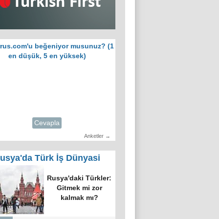
rus.com'u beğeniyor musunuz? (1
en düşük, 5 en yüksek)
Cevapla
Anketler →
usya'da Türk İş Dünyasi
Rusya'daki Türkler:
Gitmek mi zor
kalmak mı?