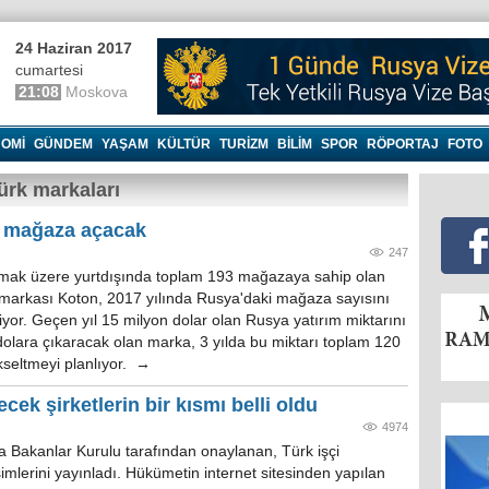
24 Haziran 2017
cumartesi
21:08
Moskova
OMI
GÜNDEM
YAŞAM
KÜLTÜR
TURIZM
BILIM
SPOR
RÖPORTAJ
FOTO
ürk markaları
i mağaza açacak
247
lmak üzere yurtdışında toplam 193 mağazaya sahip olan
 markası Koton, 2017 yılında Rusya'daki mağaza sayısını
iyor. Geçen yıl 15 milyon dolar olan Rusya yatırım miktarını
dolara çıkaracak olan marka, 3 yılda bu miktarı toplam 120
kseltmeyi planlıyor. →
ecek şirketlerin bir kısmı belli oldu
4974
Bakanlar Kurulu tarafından onaylanan, Türk işçi
isimlerini yayınladı. Hükümetin internet sitesinden yapılan