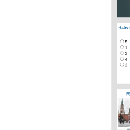
Haber
5
1
3
4
2
R