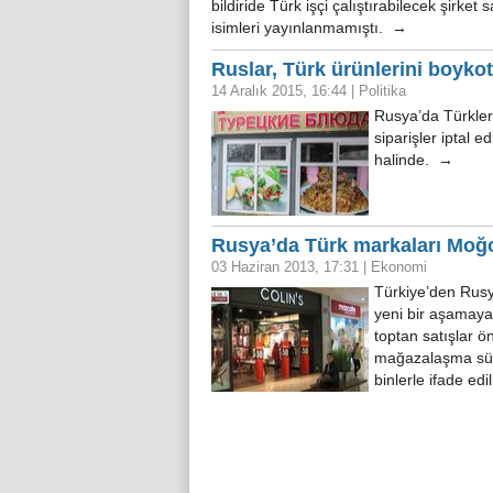
bildiride Türk işçi çalıştırabilecek şirke
isimleri yayınlanmamıştı. →
Ruslar, Türk ürünlerini boyko
14 Aralık 2015, 16:44
|
Politika
Rusya’da Türkler
siparişler iptal e
halinde. →
Rusya’da Türk markaları Moğo
03 Haziran 2013, 17:31
|
Ekonomi
Türkiye’den Rusy
yeni bir aşamaya 
toptan satışlar 
mağazalaşma sürec
binlerle ifade edi