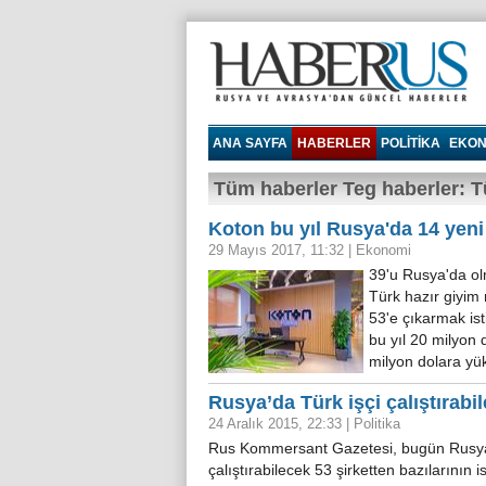
Haberrus.com
ANA SAYFA
HABERLER
POLITIKA
EKON
Tüm haberler Teg haberler: T
Koton bu yıl Rusya'da 14 yen
29 Mayıs 2017, 11:32
|
Ekonomi
39'u Rusya'da o
Türk hazır giyim
53'e çıkarmak ist
bu yıl 20 milyon 
milyon dolara yü
Rusya’da Türk işçi çalıştırabil
24 Aralık 2015, 22:33
|
Politika
Rus Kommersant Gazetesi, bugün Rusya 
çalıştırabilecek 53 şirketten bazılarının 