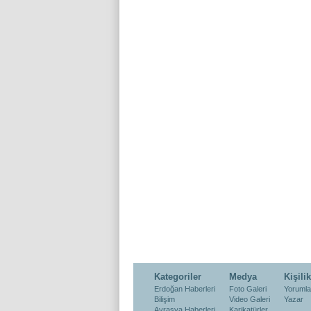
Kategoriler
Medya
Kişilik
Erdoğan Haberleri
Foto Galeri
Yorumla
Bilişim
Video Galeri
Yazar
Avrasya Haberleri
Karikatürler