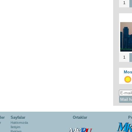
1
1
Mos
ler
Sayfalar
Ortaklar
Pr
r
Hakkımızda
İletişim
Reklam