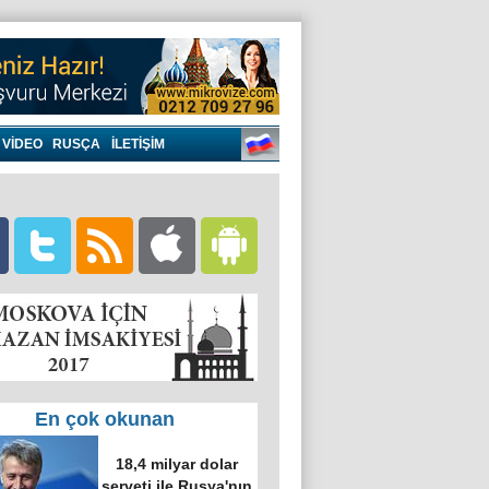
VIDEO
RUSÇA
İLETİŞİM
En çok okunan
18,4 milyar dolar
serveti ile Rusya'nın