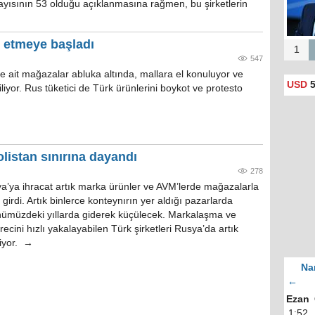
t sayısının 53 olduğu açıklanmasına rağmen, bu şirketlerin
t etmeye başladı
1
547
e ait mağazalar abluka altında, mallara el konuluyor ve
USD
5
diliyor. Rus tüketici de Türk ürünlerini boykot ve protesto
listan sınırına dayandı
278
a’ya ihracat artık marka ürünler ve AVM’lerde mağazalarla
girdi. Artık binlerce konteynırın yer aldığı pazarlarda
önümüzdeki yıllarda giderek küçülecek. Markalaşma ve
ini hızlı yakalayabilen Türk şirketleri Rusya’da artık
liyor. →
Na
←
Ezan
1:52