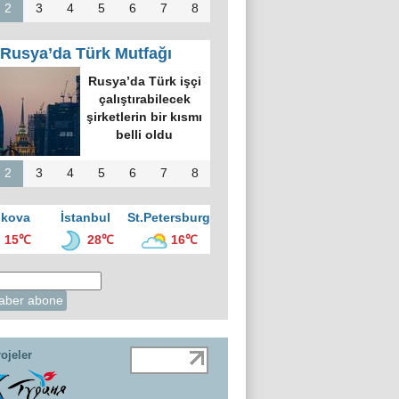
2
3
4
5
6
7
8
Rusya’da Türk Mutfağı
Rusya’da Türk işçi
çalıştırabilecek
şirketlerin bir kısmı
belli oldu
2
3
4
5
6
7
8
kova
İstanbul
St.Petersburg
15℃
28℃
16℃
ojeler