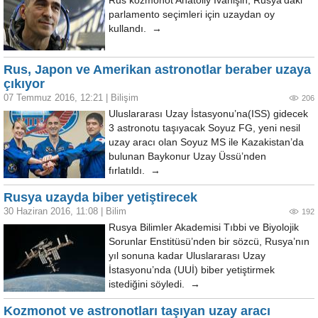
Rus kozmonot Anatoliy İvanişin, Rusya’daki
parlamento seçimleri için uzaydan oy
kullandı. →
Rus, Japon ve Amerikan astronotlar beraber uzaya
çıkıyor
07 Temmuz 2016, 12:21
|
Bilişim
206
Uluslararası Uzay İstasyonu’na(ISS) gidecek
3 astronotu taşıyacak Soyuz FG, yeni nesil
uzay aracı olan Soyuz MS ile Kazakistan’da
bulunan Baykonur Uzay Üssü’nden
fırlatıldı. →
Rusya uzayda biber yetiştirecek
30 Haziran 2016, 11:08
|
Bilim
192
Rusya Bilimler Akademisi Tıbbi ve Biyolojik
Sorunlar Enstitüsü’nden bir sözcü, Rusya’nın
yıl sonuna kadar Uluslararası Uzay
İstasyonu’nda (UUİ) biber yetiştirmek
istediğini söyledi. →
Kozmonot ve astronotları taşıyan uzay aracı