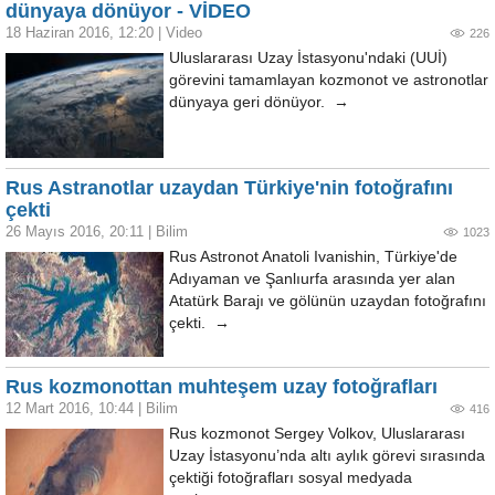
dünyaya dönüyor - VİDEO
18 Haziran 2016, 12:20
|
Video
226
Uluslararası Uzay İstasyonu'ndaki (UUİ)
görevini tamamlayan kozmonot ve astronotlar
dünyaya geri dönüyor. →
Rus Astranotlar uzaydan Türkiye'nin fotoğrafını
çekti
26 Mayıs 2016, 20:11
|
Bilim
1023
Rus Astronot Anatoli Ivanishin, Türkiye'de
Adıyaman ve Şanlıurfa arasında yer alan
Atatürk Barajı ve gölünün uzaydan fotoğrafını
çekti. →
Rus kozmonottan muhteşem uzay fotoğrafları
12 Mart 2016, 10:44
|
Bilim
416
Rus kozmonot Sergey Volkov, Uluslararası
Uzay İstasyonu’nda altı aylık görevi sırasında
çektiği fotoğrafları sosyal medyada