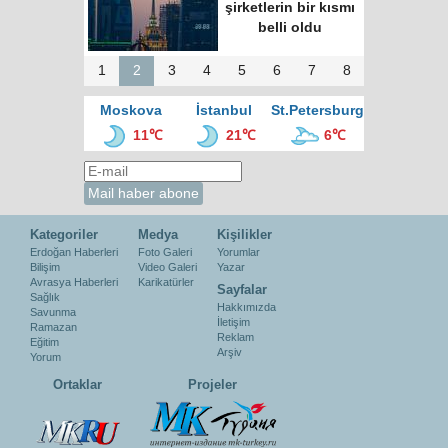
şirketlerin bir kısmı
belli oldu
1
2
3
4
5
6
7
8
Moskova
İstanbul
St.Petersburg
11℃
21℃
6℃
Kategoriler
Medya
Kişilikler
Erdoğan Haberleri
Foto Galeri
Yorumlar
Bilişim
Video Galeri
Yazar
Avrasya Haberleri
Karikatürler
Sayfalar
Sağlık
Hakkımızda
Savunma
İletişim
Ramazan
Reklam
Eğitim
Arşiv
Yorum
Ortaklar
Projeler