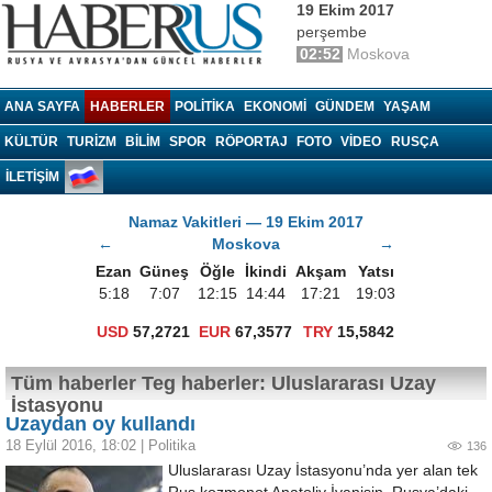
19 Ekim 2017
perşembe
02:52
Moskova
Haberrus.com
ANA SAYFA
HABERLER
POLITIKA
EKONOMI
GÜNDEM
YAŞAM
KÜLTÜR
TURIZM
BILIM
SPOR
RÖPORTAJ
FOTO
VIDEO
RUSÇA
İLETİŞİM
Namaz Vakitleri — 19 Ekim 2017
←
Moskova
→
Ezan
Güneş
Öğle
İkindi
Akşam
Yatsı
5:18
7:07
12:15
14:44
17:21
19:03
USD
57,2721
EUR
67,3577
TRY
15,5842
Tüm haberler Teg haberler: Uluslararası Uzay
İstasyonu
Uzaydan oy kullandı
18 Eylül 2016, 18:02
|
Politika
136
Uluslararası Uzay İstasyonu’nda yer alan tek