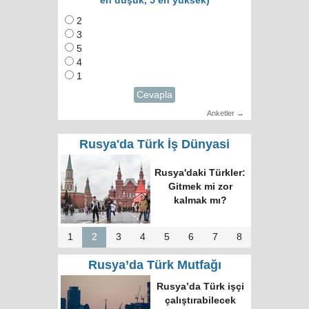
en düşük, 5 en yüksek)
2
3
5
4
1
Cevapla
Anketler →
Rusya'da Türk İş Dünyasi
Rusya'daki Türkler:
Gitmek mi zor
kalmak mı?
1
2
3
4
5
6
7
8
Rusya’da Türk Mutfağı
Rusya’da Türk işçi
çalıştırabilecek