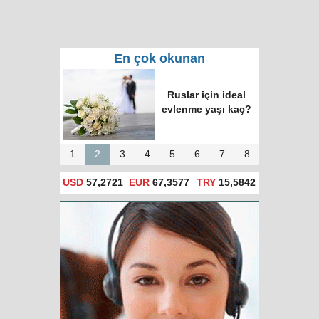
En çok okunan
Ruslar için ideal
evlenme yaşı kaç?
1
2
3
4
5
6
7
8
USD
57,2721
EUR
67,3577
TRY
15,5842