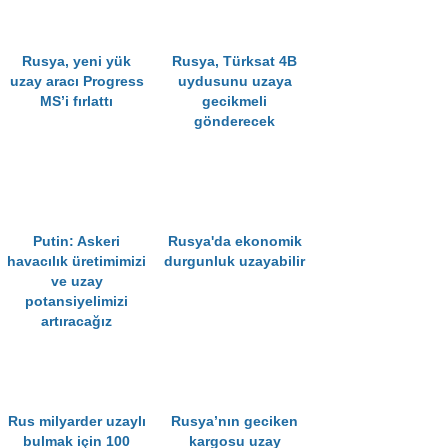
Rusya, yeni yük
Rusya, Türksat 4B
uzay aracı Progress
uydusunu uzaya
MS’i fırlattı
gecikmeli
gönderecek
Putin: Askeri
Rusya'da ekonomik
havacılık üretimimizi
durgunluk uzayabilir
ve uzay
potansiyelimizi
artıracağız
Rus milyarder uzaylı
Rusya’nın geciken
bulmak için 100
kargosu uzay