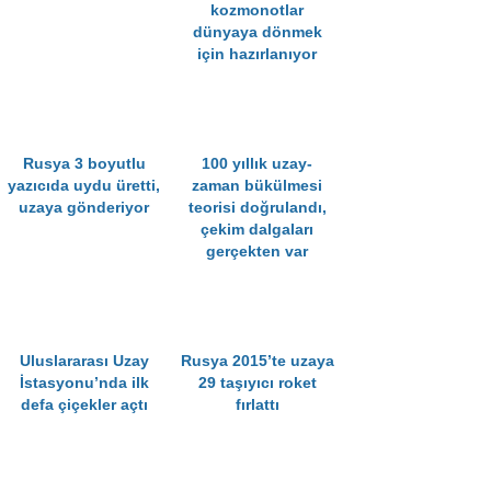
kozmonotlar
dünyaya dönmek
için hazırlanıyor
Rusya 3 boyutlu
100 yıllık uzay-
yazıcıda uydu üretti,
zaman bükülmesi
uzaya gönderiyor
teorisi doğrulandı,
çekim dalgaları
gerçekten var
Uluslararası Uzay
Rusya 2015’te uzaya
İstasyonu’nda ilk
29 taşıyıcı roket
defa çiçekler açtı
fırlattı