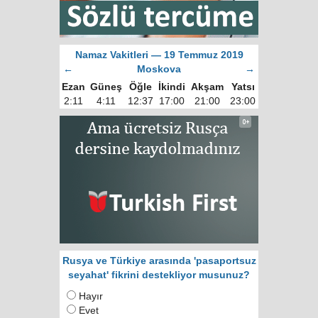
Namaz Vakitleri — 19 Temmuz 2019
←
Moskova
→
Ezan
Güneş
Öğle
İkindi
Akşam
Yatsı
2:11
4:11
12:37
17:00
21:00
23:00
Rusya ve Türkiye arasında 'pasaportsuz
seyahat' fikrini destekliyor musunuz?
Hayır
Evet