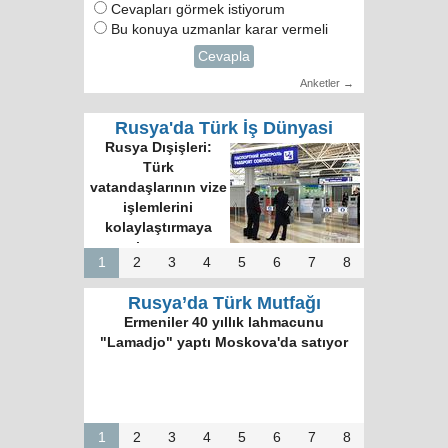
Cevapları görmek istiyorum
Bu konuya uzmanlar karar vermeli
Cevapla
Anketler →
Rusya'da Türk İş Dünyasi
Rusya Dışişleri:
Türk
vatandaşlarının vize
işlemlerini
kolaylaştırmaya
hazırız
1
2
3
4
5
6
7
8
Rusya’da Türk Mutfağı
Ermeniler 40 yıllık lahmacunu
"Lamadjo" yaptı Moskova'da satıyor
1
2
3
4
5
6
7
8