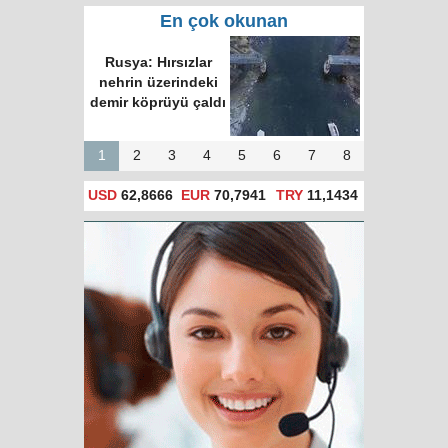
En çok okunan
Rusya: Hırsızlar
nehrin üzerindeki
demir köprüyü çaldı
1
2
3
4
5
6
7
8
USD
62,8666
EUR
70,7941
TRY
11,1434