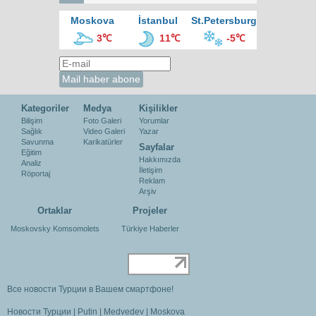
Moskova
İstanbul
St.Petersburg
3℃
11℃
-5℃
Kategoriler
Medya
Kişilikler
Bilişim
Foto Galeri
Yorumlar
Sağlık
Video Galeri
Yazar
Savunma
Karikatürler
Sayfalar
Eğitim
Hakkımızda
Analiz
İletişim
Röportaj
Reklam
Arşiv
Ortaklar
Projeler
Moskovsky Komsomolets
Türkiye Haberler
Все новости Турции в Вашем смартфоне!
Новости Турции
|
Putin
|
Medvedev
|
Moskova