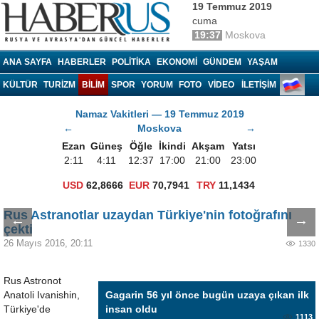
19 Temmuz 2019
cuma
19:37
Moskova
Haberrus.com
ANA SAYFA
HABERLER
POLITIKA
EKONOMI
GÜNDEM
YAŞAM
KÜLTÜR
TURIZM
BILIM
SPOR
YORUM
FOTO
VIDEO
İLETİŞİM
Namaz Vakitleri — 19 Temmuz 2019
←
Moskova
→
Ezan
Güneş
Öğle
İkindi
Akşam
Yatsı
2:11
4:11
12:37
17:00
21:00
23:00
USD
62,8666
EUR
70,7941
TRY
11,1434
Rus Astranotlar uzaydan Türkiye'nin fotoğrafını
←
→
çekti
26 Mayıs 2016, 20:11
1330
Rus Astronot
Anatoli Ivanishin,
Gagarin 56 yıl önce bugün uzaya çıkan ilk
Türkiye'de
insan oldu
1113