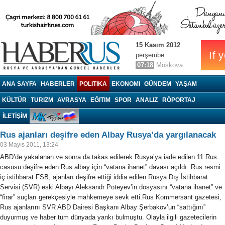
15 Kasım 2012
perşembe
07:18
Moskova
Haberrus.com
ANA SAYFA
HABERLER
POLITIKA
EKONOMI
GÜNDEM
YAŞAM
KÜLTÜR
TURIZM
AVRASYA
EĞITIM
SPOR
ANALIZ
RÖPORTAJ
İLETİŞİM
Rus ajanları deşifre eden Albay Rusya’da yargılanacak
03 Mayıs 2011, 13:24
ABD’de yakalanan ve sonra da takas edilerek Rusya’ya iade edilen 11 Rus
casusu deşifre eden Rus albay için “vatana ihanet” davası açıldı. Rus resmi
iç istihbarat FSB, ajanları deşifre ettiği iddia edilen Rusya Dış İstihbarat
Servisi (SVR) eski Albayı Aleksandr Poteyev’in dosyasını “vatana ihanet” ve
“firar” suçları gerekçesiyle mahkemeye sevk etti.
Rus Kommersant gazetesi,
Rus ajanlarını SVR ABD Dairesi Başkanı Albay Şerbakov’un “sattığını”
duyurmuş ve haber tüm dünyada yankı bulmuştu. Olayla ilgili gazetecilerin