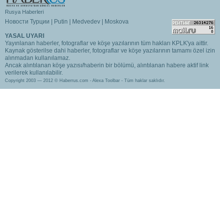
Rusya Haberleri
Новости Турции
|
Putin
|
Medvedev
|
Moskova
YASAL UYARI
Yayınlanan haberler, fotograflar ve köşe yazılarının tüm hakları KPLK'ya aittir.
Kaynak gösterilse dahi haberler, fotograflar ve köşe yazılarının tamamı özel izin
alınmadan kullanılamaz.
Ancak alıntılanan köşe yazısı/haberin bir bölümü, alıntılanan habere aktif link
verilerek kullanılabilir.
Copyright 2003 — 2012 © Haberrus.com -
Alexa Toolbar
- Tüm haklar saklıdır.