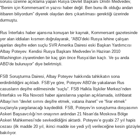
sorusu üzerine açıklama yapan Rusya Devlet Başkanı Dmitri Medvedev,
“Benim için Kommersant’ın yazısı haber değil. Ben bunu ilk olduğu andan
itibaren biliyordum” diyerek olaydan ders çıkartılması gerektiği üzerinde
durmuştu.
Rus İnterfaks haber ajansına konuşan bir kaynak, Kommersant gazetesinde
yer alan iddiaları kısmen doğrulayarak, “ABD’deki Rusya lehine çalışan
ajanları deşifre eden suçlu SVR Amerika Dairesi eski Başkan Yardımcısı
Albay Poteyev. Kendisi Rusya Başkanı Medvedev’in Haziran 2010
Washington ziyaretinden bir kaç gün önce Rusya’dan kaçtı. Ve şu anda
ABD’de bulunuyor” diye belirtmişti.
FSB Soruşturma Dairesi, Albay Poteyev hakkında tahkikatın sona
erdirdirildiğini açıkladı. FSB’ye göre, Poteyev ABD’de yakalanan Rus
casusların deşifre edilmesinde “suçlu”. FSB Halkla İlişkiler Merkezi’nden
İnterfaks ve Ria Novosti haber ajanslarına yapılan açıklamada, istihbarat
Albayı’nın “devlet sırrını deşifre etmek, vatana ihanet” ve “firar etmek”
suçlarıyla yargılanacağı kaydedildi. FSB, Poteyev’in soruşturma dosyasının
Askeri Başsavcılığı’nın onayının ardından 21 Nisan’da Moskova Bölge
Askeri Mahkemesi’nde sevkedildiğini aktardı. Poteyev’e gıyabi 27 yıl hapis
cezası (ilk madde 20 yıl, ikinci madde ise yedi yıl) verileceğine kesin gözüyle
bakılıyor.