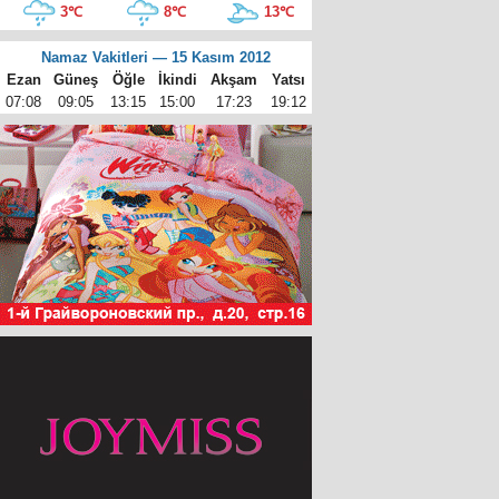
3℃
8℃
13℃
Namaz Vakitleri — 15 Kasım 2012
Ezan
Güneş
Öğle
İkindi
Akşam
Yatsı
07:08
09:05
13:15
15:00
17:23
19:12