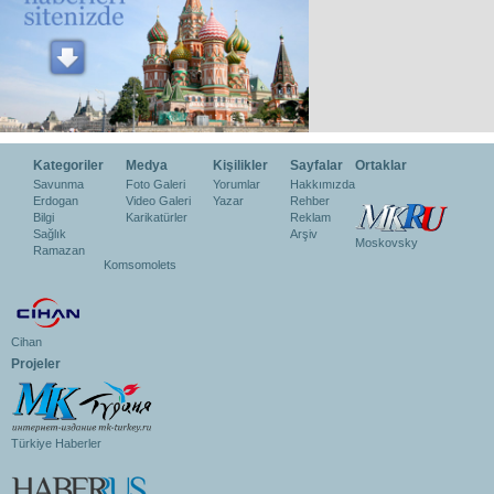
Kategoriler
Medya
Kişilikler
Sayfalar
Ortaklar
Savunma
Foto Galeri
Yorumlar
Hakkımızda
Erdogan
Video Galeri
Yazar
Rehber
Bilgi
Karikatürler
Reklam
Sağlık
Arşiv
Moskovsky
Ramazan
Komsomolets
Cihan
Projeler
Türkiye Haberler