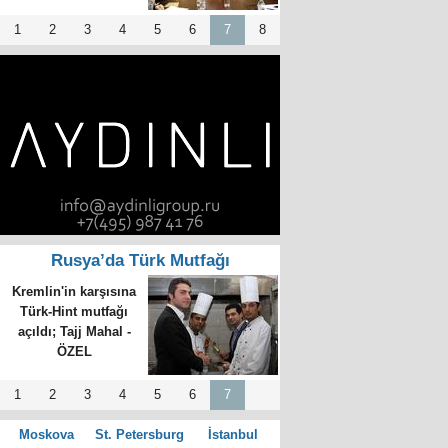
1
2
3
4
5
6
7
8
Rusya’da Türk Mutfağı
Kremlin'in karşısına
Türk-Hint mutfağı
açıldı; Tajj Mahal -
ÖZEL
1
2
3
4
5
6
7
Moskova
St. Petersburg
İstanbul