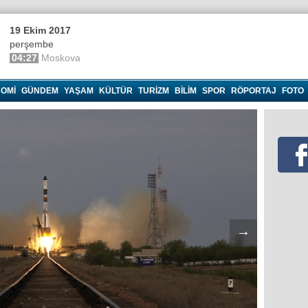
19 Ekim 2017
perşembe
04:27
Moskova
OMI
GÜNDEM
YAŞAM
KÜLTÜR
TURIZM
BILIM
SPOR
RÖPORTAJ
FOTO
→