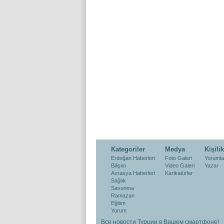
Kategoriler
Medya
Kişilik
Erdoğan Haberleri
Foto Galeri
Yorumla
Bilişim
Video Galeri
Yazar
Avrasya Haberleri
Karikatürler
Sağlık
Savunma
Ramazan
Eğitim
Yorum
Все новости Турции в Вашем смартфоне!