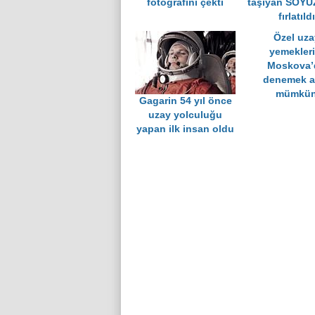
fotoğrafını çekti
taşıyan SOYU
fırlatıldı
Özel uza
yemekleri
Moskova’
denemek ar
mümkü
Gagarin 54 yıl önce
uzay yolculuğu
yapan ilk insan oldu