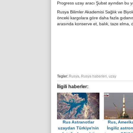
Progress uzay aracı Şubat ayından bu ya
Rusya Bilimler Akademisi Sağlık ve Biyo
önceki kargolara göre daha fazla gıdanın
arasında konserve et, balık, taze elma,
Tegler:
Rusya
,
Rusya haberleri
,
uzay
İligili haberler:
Rus Astranotlar
Rus, Amerik
uzaydan Türkiye'nin
İngiliz astron