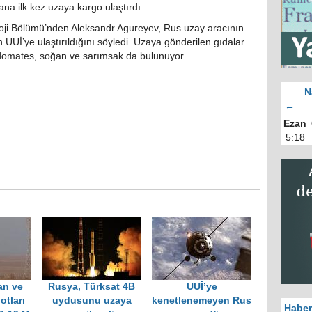
na ilk kez uzaya kargo ulaştırdı.
loji Bölümü’nden Aleksandr Agureyev, Rus uzay aracının
 UUİ’ye ulaştırıldığını söyledi. Uzaya gönderilen gıdalar
 domates, soğan ve sarımsak da bulunuyor.
N
←
Ezan
5:18
an ve
Rusya, Türksat 4B
UUİ’ye
otları
uydusunu uzaya
kenetlenemeyen Rus
Haber