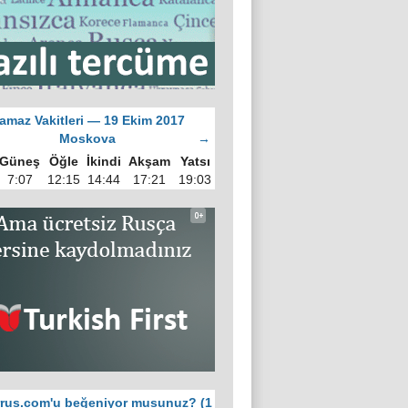
amaz Vakitleri — 19 Ekim 2017
Moskova
→
Güneş
Öğle
İkindi
Akşam
Yatsı
7:07
12:15
14:44
17:21
19:03
rus.com'u beğeniyor musunuz? (1