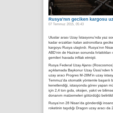
Rusya’nın geciken kargosu uz
07 Temmuz 2015, 05:43
Uluslar arası Uzay İstasyonu’nda yaz s
kadar erzakları kalan astronotlara gecik
kargoyu Rusya ulaştırdı. Rusya’nın Nisa
ABD’nin de Haziran sonunda fırlattıkları
gemileri havada infilak etmişti.
Rusya Federal Uzay Ajansı (Roscosmos)
açıklamada Baykonur Uzay Üssü’nden fır
uzay aracı Progres M-28M’in uzay istas
Temmuz’da otomatik yöntemle başarılı bi
kenetlendiği, istasyonda görev yapan mü
için 2,4 ton gıda, oksijen, yakıt ve bilimse
donanım malzemeleri götürdüğü belirtildi
Rusya’nın 28 Nisan’da gönderdiği insans
roketinin taşıdığı Dragon uzay aracı da 2