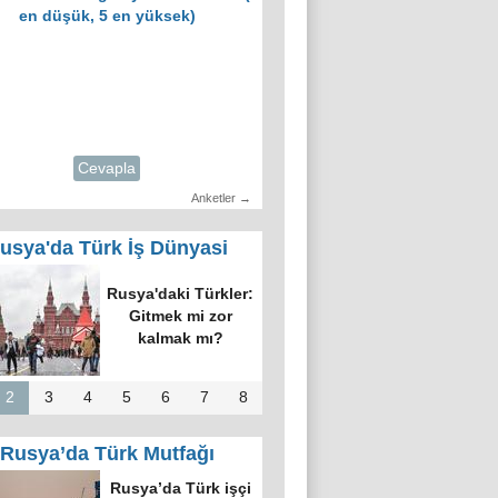
en düşük, 5 en yüksek)
Cevapla
Anketler →
usya'da Türk İş Dünyasi
Rusya'daki Türkler:
Gitmek mi zor
kalmak mı?
2
3
4
5
6
7
8
Rusya’da Türk Mutfağı
Rusya’da Türk işçi