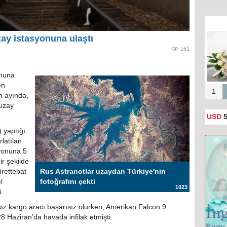
ay istasyonuna ulaştı
161
onuna
en
1
n ayında,
 uzay
USD
5
 yaptığı
latılan
yonuna 5
r şekilde
rettebat
Rus Astranotlar uzaydan Türkiye'nin
l
fotoğrafını çekti
1023
.
ız kargo aracı başarısız olurken, Amerikan Falcon 9
8 Haziran’da havada infilak etmişti.