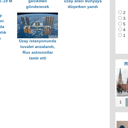
Z-19 M
gecikmeli
uzay aracı dünyaya
gönderecek
düşerken yandı
2
y
3
ni
5
da
4
tık
1
n
Uzay istasyonunda
tuvalet arızalandı,
Rus astronotlar
tamir etti
R
1