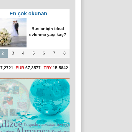
En çok okunan
Ruslar için ideal
evlenme yaşı kaç?
2
3
4
5
6
7
8
7,2721
EUR
67,3577
TRY
15,5842