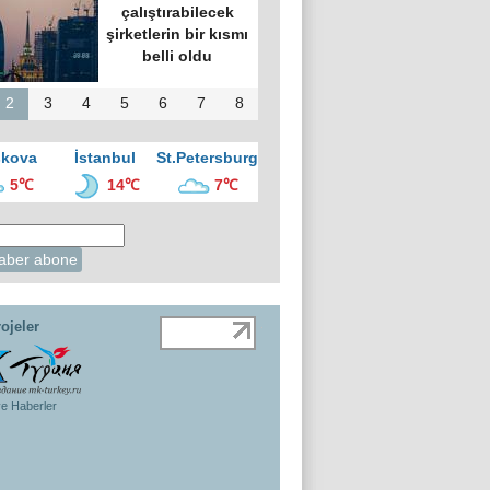
çalıştırabilecek
şirketlerin bir kısmı
belli oldu
2
3
4
5
6
7
8
kova
İstanbul
St.Petersburg
5℃
14℃
7℃
ojeler
ye Haberler