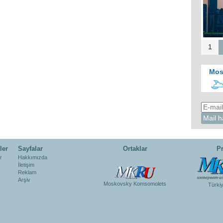
1
Mos
ler
Sayfalar
Ortaklar
Pr
r
Hakkımızda
İletişim
Reklam
Arşiv
Moskovsky Komsomolets
Türki