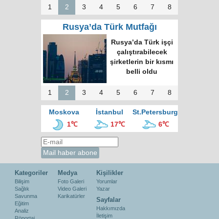
1
2
3
4
5
6
7
8
Rusya’da Türk Mutfağı
Rusya’da Türk işçi
çalıştırabilecek
şirketlerin bir kısmı
belli oldu
1
2
3
4
5
6
7
8
Moskova
İstanbul
St.Petersburg
1℃
17℃
6℃
Kategoriler
Medya
Kişilikler
Bilişim
Foto Galeri
Yorumlar
Sağlık
Video Galeri
Yazar
Savunma
Karikatürler
Sayfalar
Eğitim
Hakkımızda
Analiz
İletişim
Röportaj