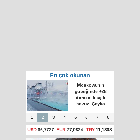
En çok okunan
Moskova'nın
göbeğinde +28
derecelik açık
havuz: Çayka
1
2
3
4
5
6
7
8
USD
66,7727
EUR
77,0824
TRY
11,1308