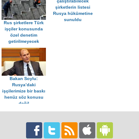
çalıştırabilecek
şirketlerin listesi
Rusya hükümetine
sunuldu
Rus şirketlere Türk
işçiler konusunda
özel denetim
getirilmeyecek
Bakan Soylu:
Rusya’daki
işçilerimize bir baskı
henüz söz konusu
değil