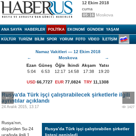
12 Ekim 2018
cuma
05:16
Moskova
Haberrus.com
ANA SAYFA
HABERLER
POLITIKA
EKONOMI
GÜNDEM
YAŞAM
KÜLTÜR
TURIZM
BILIM
SPOR
YORUM
FOTO
VIDEO
İLETİŞİM
Namaz Vakitleri — 12 Ekim 2018
←
Moskova
→
Ezan
Güneş
Öğle
İkindi
Akşam
Yatsı
5:04
6:53
12:17
14:58
17:38
19:20
USD
66,7727
EUR
77,0824
TRY
11,1308
Rusya'da Türk işçi çalıştırabilecek şirketlerle ilgili
←
→
ayrıntılar açıklandı
24 Aralık 2015, 13:17
1427
Rusya’nın,
düşürülen Su-24
Rusya’da Türk işçi çalıştırabilen şirketler
uçağıyla ilgili 1
listesi genişledi