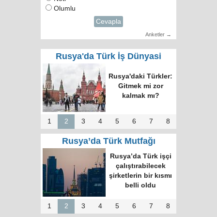
Olumlu
Cevapla
Anketler →
Rusya'da Türk İş Dünyasi
Rusya'daki Türkler:
Gitmek mi zor
kalmak mı?
1
2
3
4
5
6
7
8
Rusya’da Türk Mutfağı
Rusya’da Türk işçi
çalıştırabilecek
şirketlerin bir kısmı
belli oldu
1
2
3
4
5
6
7
8