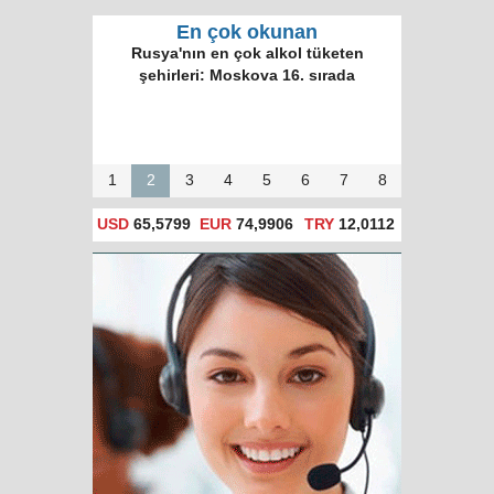
En çok okunan
Rusya'nın en çok alkol tüketen
şehirleri: Moskova 16. sırada
1
2
3
4
5
6
7
8
USD
65,5799
EUR
74,9906
TRY
12,0112