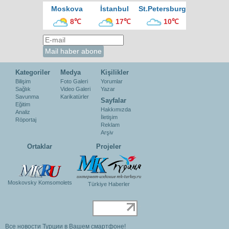
Moskova
İstanbul
St.Petersburg
8℃
17℃
10℃
Kategoriler
Medya
Kişilikler
Bilişim
Foto Galeri
Yorumlar
Sağlık
Video Galeri
Yazar
Savunma
Karikatürler
Sayfalar
Eğitim
Hakkımızda
Analiz
İletişim
Röportaj
Reklam
Arşiv
Ortaklar
Projeler
Moskovsky Komsomolets
Türkiye Haberler
Все новости Турции в Вашем смартфоне!