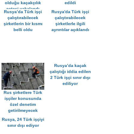
olduğu kaçakçılık
edildi
çetesi yakalandı
Rusya’da Türk işçi
Rusya'da Türk işçi
çalıştırabilecek
çalıştırabilecek
şirketlerin bir kısmı
şirketlerle ilgili
belli oldu
ayrıntılar açıklandı
Rusya’da kaçak
çalıştığı iddia edilen
2 Türk işçi sınır dışı
ediliyor
Rus şirketlere Türk
işçiler konusunda
özel denetim
getirilmeyecek
Rusya, 24 Türk işçiyi
sınır dışı ediyor