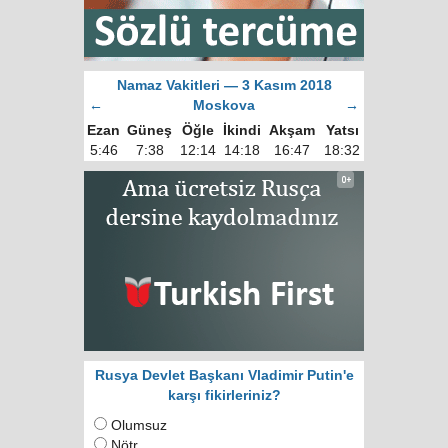
Namaz Vakitleri — 3 Kasım 2018
←
Moskova
→
Ezan
Güneş
Öğle
İkindi
Akşam
Yatsı
5:46
7:38
12:14
14:18
16:47
18:32
Rusya Devlet Başkanı Vladimir Putin'e
karşı fikirleriniz?
Olumsuz
Nötr