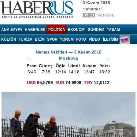
3 Kasım 2018
cumartesi
09:11
Moskova
Haberrus.com
ANA SAYFA
HABERLER
POLITIKA
EKONOMI
GÜNDEM
YAŞAM
KÜLTÜR
TURIZM
BILIM
SPOR
YORUM
FOTO
VIDEO
İLETİŞİM
Namaz Vakitleri — 3 Kasım 2018
←
Moskova
→
Ezan
Güneş
Öğle
İkindi
Akşam
Yatsı
5:46
7:38
12:14
14:18
16:47
18:32
USD
65,5799
EUR
74,9906
TRY
12,0112
←
→