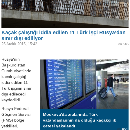
Kaçak çalıştığı iddia edilen 11 Türk işçi Rusya’dan
sınır dışı ediliyor
25 Aralık 2015, 15:42
565
Rusya’nın
Başkurdistan
Cumhuriyeti’nde
kaçak çalıştığı
iddia edilen 11
Türk işçinin sınır
dışı edileceği
kaydedildi.
Rusya Federal
Göçmen Servisi
Moskova'da aralarında Türk
(FMS) bölge
vatandaşlarının da olduğu kaçakçılık
yetkilileri,
çetesi yakalandı
650