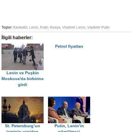
Tegler:
Karikatür
,
Lenin
,
Putin
,
Rusya
,
Vladimir Lenin
,
Vladimir Putin
İligili haberler:
Petrol fiyatları
Lenin ve Puşkin
Moskova'da birbirine
girdi
St. Petersburg’un
Putin, Lenin’in
isminin yeniden
gömülmesi