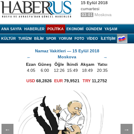
15 Eylül 2018
cumartesi
03:01
Moskova
Haberrus.com
ANA SAYFA
HABERLER
POLITIKA
EKONOMI
GÜNDEM
YAŞAM
KÜLTÜR
TURIZM
BILIM
SPOR
YORUM
FOTO
VIDEO
İLETİŞİM
Namaz Vakitleri — 15 Eylül 2018
←
Moskova
→
Ezan
Güneş
Öğle
İkindi
Akşam
Yatsı
4:05
6:00
12:26
15:49
18:49
20:35
USD
68,2826
EUR
79,9521
TRY
11,2752
←
→