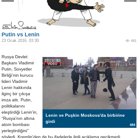
Putin vs Lenin
23 Ocak 2016, 03:30
481
Rusya Devlet
Başkanı Vladimir
Putin, Sovyetler
Birliği’nin kurucu
lideri Vladimir
Lenin hakkında
ilginç bir çıkışa
imza attı. Putin,
politikalarını
eleştirdiği Lenin'in,
Lenin ve Puşkin Moskova'da birbirine
“Rusya'nın altına
girdi
atom bombası
484
yerleştirdiğini”
söyledi. Kremlin'den de bu ifadelerle ilgili açıklama gecikmedi.