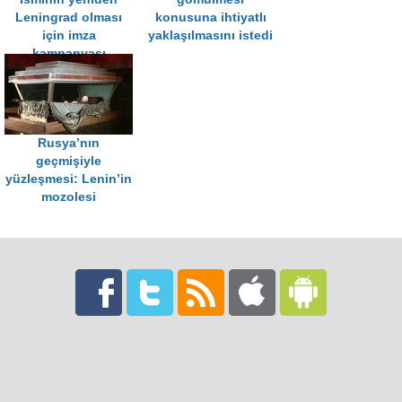
Leningrad olması
konusuna ihtiyatlı
için imza
yaklaşılmasını istedi
kampanyası
başlatıldı
Rusya’nın
geçmişiyle
yüzleşmesi: Lenin’in
mozolesi