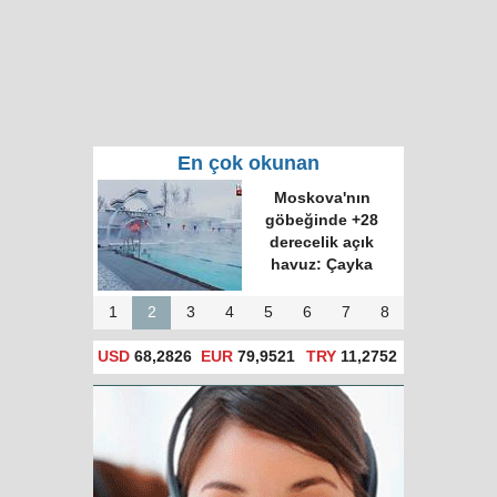
En çok okunan
Moskova'nın
göbeğinde +28
derecelik açık
havuz: Çayka
1
2
3
4
5
6
7
8
USD
68,2826
EUR
79,9521
TRY
11,2752