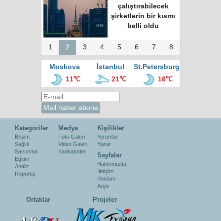
çalıştırabilecek
şirketlerin bir kısmı
belli oldu
1
2
3
4
5
6
7
8
Moskova
İstanbul
St.Petersburg
11℃
21℃
16℃
Kategoriler
Medya
Kişilikler
Bilişim
Foto Galeri
Yorumlar
Sağlık
Video Galeri
Yazar
Savunma
Karikatürler
Sayfalar
Eğitim
Hakkımızda
Analiz
İletişim
Röportaj
Reklam
Arşiv
Ortaklar
Projeler