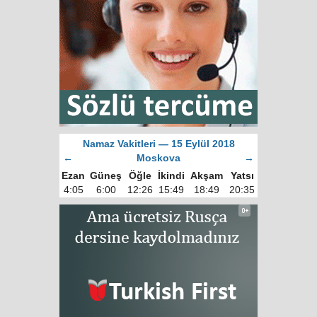
Namaz Vakitleri — 15 Eylül 2018
←
Moskova
→
Ezan
Güneş
Öğle
İkindi
Akşam
Yatsı
4:05
6:00
12:26
15:49
18:49
20:35