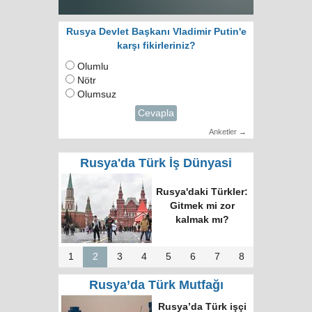
Rusya Devlet Başkanı Vladimir Putin'e
karşı fikirleriniz?
Olumlu
Nötr
Olumsuz
Cevapla
Anketler →
Rusya'da Türk İş Dünyasi
Rusya'daki Türkler:
Gitmek mi zor
kalmak mı?
1
2
3
4
5
6
7
8
Rusya’da Türk Mutfağı
Rusya’da Türk işçi