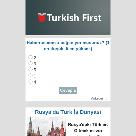
Haberrus.com'u beğeniyor musunuz? (1
en düşük, 5 en yüksek)
2
3
5
1
4
Cevapla
Anketler →
Rusya'da Türk İş Dünyasi
Rusya'daki Türkler:
Gitmek mi zor