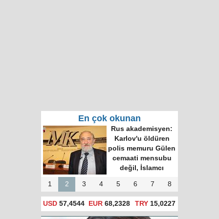
En çok okunan
Rus akademisyen:
Karlov'u öldüren
polis memuru Gülen
cemaati mensubu
değil, İslamcı
1
2
3
4
5
6
7
8
USD
57,4544
EUR
68,2328
TRY
15,0227