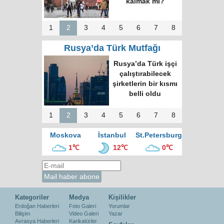
kalmak mı?
1
2
3
4
5
6
7
8
Rusya’da Türk Mutfağı
Rusya’da Türk işçi
çalıştırabilecek
şirketlerin bir kısmı
belli oldu
1
2
3
4
5
6
7
8
Moskova
İstanbul
St.Petersburg
1℃
12℃
0℃
Kategoriler
Medya
Kişilikler
Erdoğan Haberleri
Foto Galeri
Yorumlar
Bilişim
Video Galeri
Yazar
Avrasya Haberleri
Karikatürler