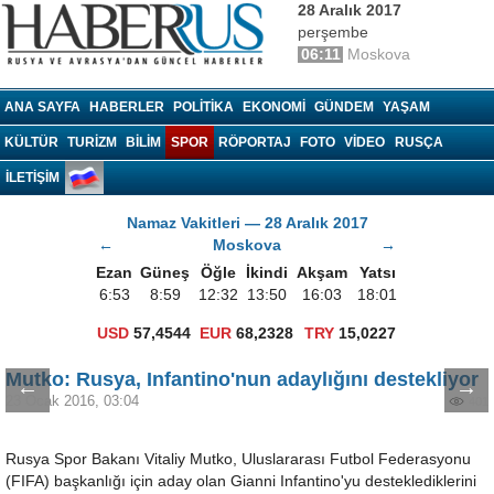
28 Aralık 2017
perşembe
06:11
Moskova
Haberrus.com
ANA SAYFA
HABERLER
POLITIKA
EKONOMI
GÜNDEM
YAŞAM
KÜLTÜR
TURIZM
BILIM
SPOR
RÖPORTAJ
FOTO
VIDEO
RUSÇA
İLETİŞİM
Namaz Vakitleri — 28 Aralık 2017
←
Moskova
→
Ezan
Güneş
Öğle
İkindi
Akşam
Yatsı
6:53
8:59
12:32
13:50
16:03
18:01
USD
57,4544
EUR
68,2328
TRY
15,0227
Mutko: Rusya, Infantino'nun adaylığını destekliyor
←
→
23 Ocak 2016, 03:04
401
Rusya Spor Bakanı Vitaliy Mutko, Uluslararası Futbol Federasyonu
(FIFA) başkanlığı için aday olan Gianni Infantino'yu desteklediklerini