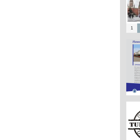
Puti
Mos
a
1