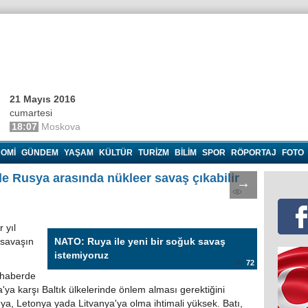
21 Mayıs 2016
cumartesi
18:07
Moskova
OMI
GÜNDEM
YAŞAM
KÜLTÜR
TURIZM
BILIM
SPOR
RÖPORTAJ
FOTO
le Rusya arasında nükleer savaş çıkabilir
→
350
 yıl
 savaşın
NATO: Ruya ile yeni bir soğuk savaş
istemiyoruz
72
 haberde
ya karşı Baltık ülkelerinde önlem alması gerektiğini
nya, Letonya yada Litvanya'ya olma ihtimali yüksek. Batı,