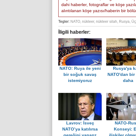
dahi haberler, fotograflar ve köşe yazı
alıntılanan köşe yazısı/haberin bir bölüm
Tegler:
NATO
,
nükleer
,
nükleer silah
,
Rusya
,
Üç
İligili haberler:
NATO: Ruya ile yeni
Rusya'ya k
bir soğuk savaş
NATO'dan bir
istemiyoruz
daha
Lavrov: İsveç
NATO-Rus
NATO’ya katılırsa
Konseyi: E
gereğini yaparız
ilişkiler olm