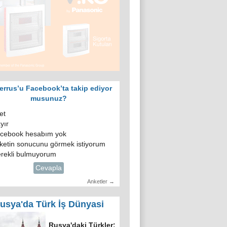
rrus’u Facebook’ta takip ediyor
musunuz?
et
yır
cebook hesabım yok
ketin sonucunu görmek istiyorum
rekli bulmuyorum
Cevapla
Anketler →
usya'da Türk İş Dünyasi
ID üyeleri ve