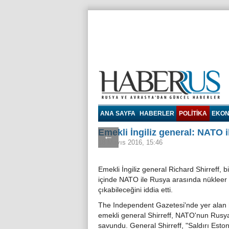
Haberrus.com
ANA SAYFA
HABERLER
POLITIKA
EKON
Emekli İngiliz general: NATO i
←
18 Mayıs 2016, 15:46
Emekli İngiliz general Richard Shirreff, bir
içinde NATO ile Rusya arasında nükleer
çıkabileceğini iddia etti.
The Independent Gazetesi'nde yer alan
emekli general Shirreff, NATO'nun Rusya'
savundu. General Shirreff, "Saldırı Esto