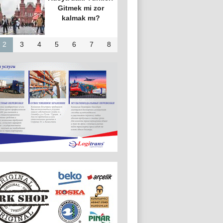
n’in temsilcisi
kova’da bir
raya geldi
2
3
4
5
6
7
8