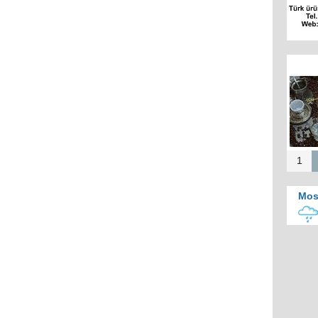
R
Kok
sok
1
Mos