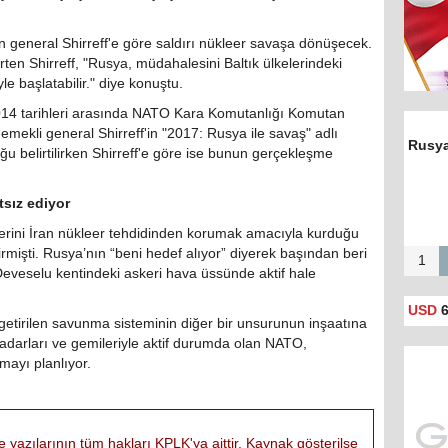
an general Shirreff'e göre saldırı nükleer savaşa dönüşecek.
en Shirreff, "Rusya, müdahalesini Baltık ülkelerindeki
 başlatabilir." diye konuştu.
2014 tarihleri arasında NATO Kara Komutanlığı Komutan
 emekli general Shirreff'in "2017: Rusya ile savaş" adlı
duğu belirtilirken Shirreff'e göre ise bunun gerçekleşme
'Tür
n
tsız ediyor
şan
erini İran nükleer tehdidinden korumak amacıyla kurduğu
mişti. Rusya’nın “beni hedef alıyor” diyerek başından beri
1
Deveselu kentindeki askeri hava üssünde aktif hale
USD
6
getirilen savunma sisteminin diğer bir unsurunun inşaatına
radarları ve gemileriyle aktif durumda olan NATO,
ayı planlıyor.
e yazılarının tüm hakları KPLK'ya aittir. Kaynak gösterilse