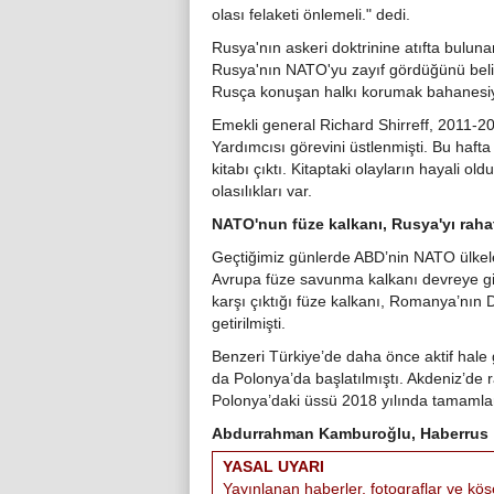
olası felaketi önlemeli." dedi.
Rusya'nın askeri doktrinine atıfta bulun
Rusya'nın NATO'yu zayıf gördüğünü belirt
Rusça konuşan halkı korumak bahanesiyle
Emekli general Richard Shirreff, 2011-
Yardımcısı görevini üstlenmişti. Bu hafta
kitabı çıktı. Kitaptaki olayların hayali ol
olasılıkları var.
NATO'nun füze kalkanı, Rusya'yı raha
Geçtiğimiz günlerde ABD’nin NATO ülkel
Avrupa füze savunma kalkanı devreye gir
karşı çıktığı füze kalkanı, Romanya’nın 
getirilmişti.
Benzeri Türkiye’de daha önce aktif hale 
da Polonya’da başlatılmıştı. Akdeniz’de 
Polonya’daki üssü 2018 yılında tamamlam
Abdurrahman Kamburoğlu, Haberrus
YASAL UYARI
Yayınlanan haberler, fotograflar ve köş