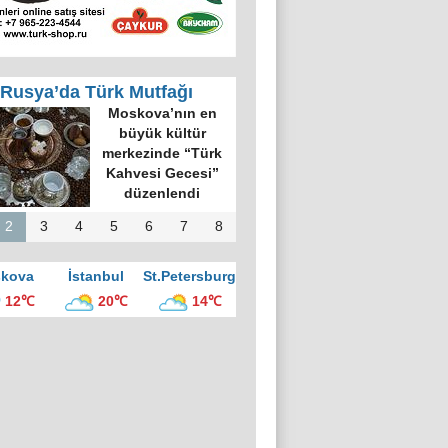
Rusya’da Türk Mutfağı
us gazete:
oreç İstanbul
ak mutfağının
kralı
2
3
4
5
6
7
8
kova
İstanbul
St.Petersburg
12℃
20℃
14℃