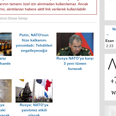
larının tamamı özel izin alınmadan kullanılamaz. Ancak
ü, alıntılanan habere aktif link verilerek kullanılabilir.
üncü Dünya Savaşı
Na
←
Putin, NATO'nun
füze kalkanını
Ezan
yorumladı: Tehditleri
2:23
engelleyeceğiz
arşı
Rusya NATO’ya karşı
 hamle
3 yeni tümen
kuracak
ya
Rusya: NATO’ya
ski
yanıtımız etkili
ayacak
olacak