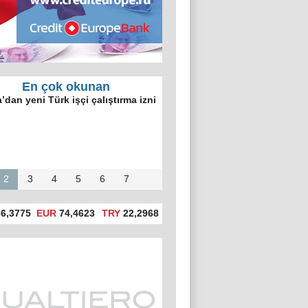
En çok okunan
kiye, Rusya ile
ormalleşme
sını kaçırdı'
2
3
4
5
6
7
6,3775
EUR
74,4623
TRY
22,2968