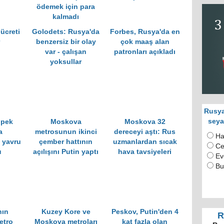
ödemek için para
kalmadı
ücreti
Golodets: Rusya'da
Forbes, Rusya'da en
benzersiz bir olay
çok maaş alan
var - çalışan
patronları açıkladı
yoksullar
Rusya
seya
öpek
Moskova
Moskova 32
a
metrosunun ikinci
dereceyi aştı: Rus
Ha
 yavru
çember hattının
uzmanlardan sıcak
Ce
u
açılışını Putin yaptı
hava tavsiyeleri
Ev
Bu
nın
Kuzey Kore ve
Peskov, Putin'den 4
R
etro
Moskova metroları
kat fazla olan