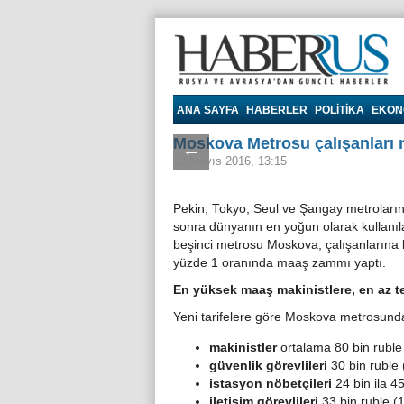
Haberrus.com
ANA SAYFA
HABERLER
POLITIKA
EKON
Moskova Metrosu çalışanları 
←
12 Mayıs 2016, 13:15
Pekin, Tokyo, Seul ve Şangay metroları
sonra dünyanın en yoğun olarak kullanıl
beşinci metrosu Moskova, çalışanlarına
yüzde 1 oranında maaş zammı yaptı.
En yüksek maaş makinistlere, en az te
Yeni tarifelere göre Moskova metrosund
makinistler
ortalama 80 bin ruble
güvenlik görevlileri
30 bin ruble 
istasyon nöbetçileri
24 bin ila 4
iletişim görevlileri
33 bin ruble (