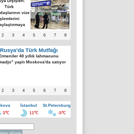
ya Dışişleri:
Türk
daşlarının vize
işlemlerini
aylaştırmaya
hazırız
2
3
4
5
6
7
8
Rusya’da Türk Mutfağı
Ermeniler 40 yıllık lahmacunu
madjo" yaptı Moskova'da satıyor
2
3
4
5
6
7
8
kova
İstanbul
St.Petersburg
3℃
11℃
-5℃