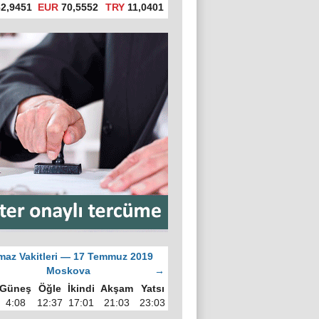
2,9451
EUR
70,5552
TRY
11,0401
az Vakitleri — 17 Temmuz 2019
Moskova
→
Güneş
Öğle
İkindi
Akşam
Yatsı
4:08
12:37
17:01
21:03
23:03