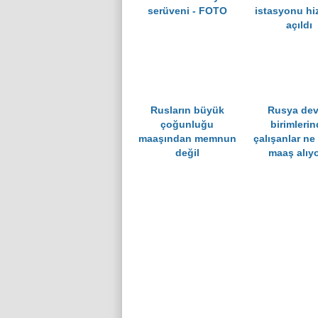
serüveni - FOTO
istasyonu hi
açıldı
Rusların büyük
Rusya dev
çoğunluğu
birimleri
maaşından memnun
çalışanlar ne
değil
maaş alıy