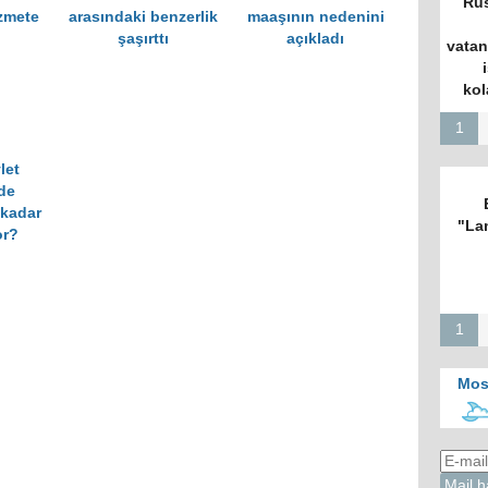
Rus
zmete
arasındaki benzerlik
maaşının nedenini
şaşırttı
açıkladı
vatan
kol
1
let
nde
 kadar
"La
or?
1
Mos