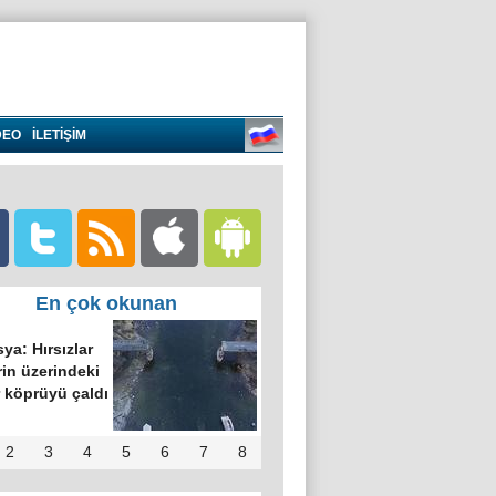
DEO
İLETİŞİM
En çok okunan
ya: Hırsızlar
in üzerindeki
 köprüyü çaldı
2
3
4
5
6
7
8