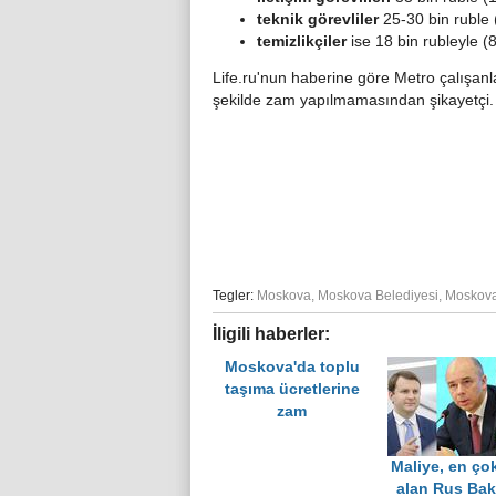
teknik görevliler
25-30 bin ruble 
temizlikçiler
ise 18 bin rubleyle (
Life.ru'nun haberine göre Metro çalışanla
şekilde zam yapılmamasından şikayetçi.
Tegler:
Moskova
,
Moskova Belediyesi
,
Moskova 
İligili haberler:
Moskova'da toplu
taşıma ücretlerine
zam
Maliye, en ço
alan Rus Bak