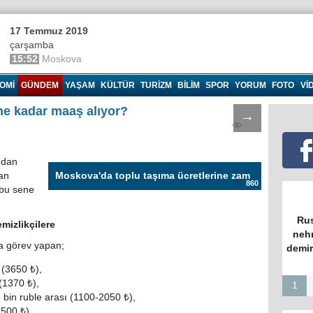
17 Temmuz 2019
çarşamba
15:52
Moskova
OMI
GÜNDEM
YAŞAM
KÜLTÜR
TURIZM
BILIM
SPOR
YORUM
FOTO
VI
ne kadar maaş alıyor?
→
1641
ndan
an
Moskova'da toplu taşıma ücretlerine zam
860
 bu sene
Rus
mizlikçilere
nehr
a görev yapan;
demir
 (3650 ₺),
(1370 ₺),
1
5 bin ruble arası (1100-2050 ₺),
1500 ₺),