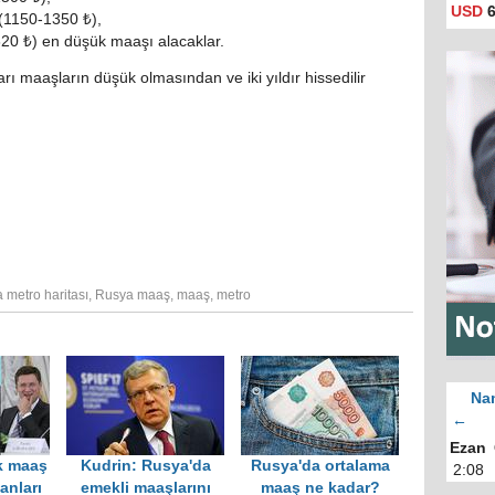
USD
6
(1150-1350 ₺),
820 ₺) en düşük maaşı alacaklar.
rı maaşların düşük olmasından ve iki yıldır hissedilir
metro haritası
,
Rusya maaş
,
maaş
,
metro
Nam
←
Ezan
k maaş
Kudrin: Rusya'da
Rusya'da ortalama
2:08
anları
emekli maaşlarını
maaş ne kadar?