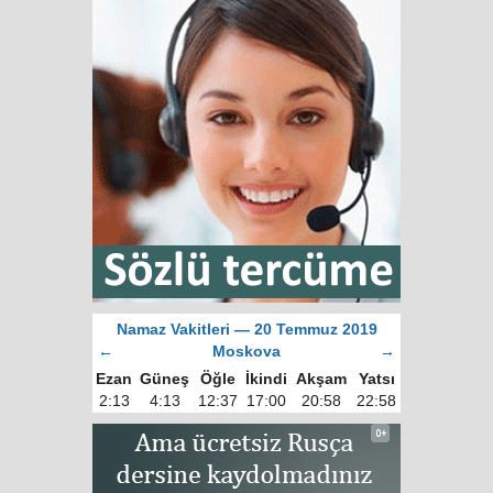
Namaz Vakitleri — 20 Temmuz 2019
←
Moskova
→
Ezan
Güneş
Öğle
İkindi
Akşam
Yatsı
2:13
4:13
12:37
17:00
20:58
22:58