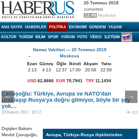
20 Temmuz 2019
cumartesi
12:49
Moskova
Haberrus.com
ANA SAYFA
HABERLER
POLITIKA
EKONOMI
GÜNDEM
YAŞAM
KÜLTÜR
TURIZM
BILIM
SPOR
YORUM
FOTO
VIDEO
İLETİŞİM
Namaz Vakitleri — 20 Temmuz 2019
←
Moskova
→
Ezan
Güneş
Öğle
İkindi
Akşam
Yatsı
2:13
4:13
12:37
17:00
20:58
22:58
USD
62,8666
EUR
70,7941
TRY
11,1434
Çavuşoğlu: Türkiye, Avrupa ve NATO'dan
←
→
uzaklaşıp Rusya'ya doğru gitmiyor, böyle bir şey
yok…
23 Kasım 2017, 18:17
213
Dışişleri Bakanı
Mevlüt Çavuşoğlu,
Avrupa, Türkiye-Rusya ilişkilerinden