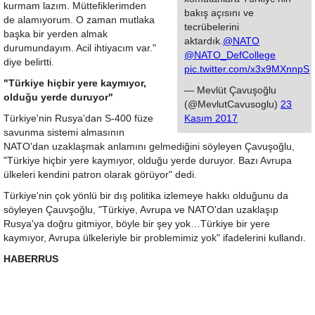
kurmam lazım. Müttefiklerimden
bakış açısını ve
de alamıyorum. O zaman mutlaka
tecrübelerini
başka bir yerden almak
aktardık.
@NATO
durumundayım. Acil ihtiyacım var."
@NATO_DefCollege
diye belirtti.
pic.twitter.com/x3x9MXnnpS
"Türkiye hiçbir yere kaymıyor,
— Mevlüt Çavuşoğlu
olduğu yerde duruyor"
(@MevlutCavusoglu)
23
Türkiye'nin Rusya'dan S-400 füze
Kasım 2017
savunma sistemi almasının
NATO'dan uzaklaşmak anlamını gelmediğini söyleyen Çavuşoğlu,
"Türkiye hiçbir yere kaymıyor, olduğu yerde duruyor. Bazı Avrupa
ülkeleri kendini patron olarak görüyor" dedi.
Türkiye'nin çok yönlü bir dış politika izlemeye hakkı olduğunu da
söyleyen Çauvşoğlu, "Türkiye, Avrupa ve NATO'dan uzaklaşıp
Rusya'ya doğru gitmiyor, böyle bir şey yok…Türkiye bir yere
kaymıyor, Avrupa ülkeleriyle bir problemimiz yok" ifadelerini kullandı.
HABERRUS