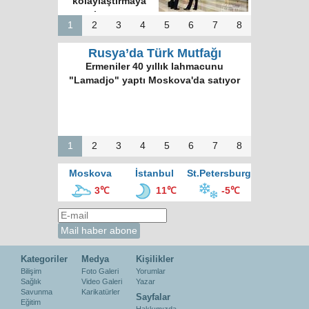
kolaylaştırmaya
hazırız
1
2
3
4
5
6
7
8
Rusya’da Türk Mutfağı
Ermeniler 40 yıllık lahmacunu
"Lamadjo" yaptı Moskova'da satıyor
1
2
3
4
5
6
7
8
Moskova
İstanbul
St.Petersburg
3℃
11℃
-5℃
Kategoriler
Medya
Kişilikler
Bilişim
Foto Galeri
Yorumlar
Sağlık
Video Galeri
Yazar
Savunma
Karikatürler
Sayfalar
Eğitim