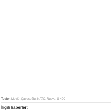
Tegler:
Mevlüt Çavuşoğlu
,
NATO
,
Rusya
,
S-400
İligili haberler: