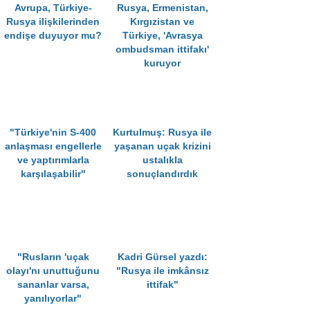
Avrupa, Türkiye-
Rusya, Ermenistan,
Rusya ilişkilerinden
Kırgızistan ve
endişe duyuyor mu?
Türkiye, 'Avrasya
ombudsman ittifakı'
kuruyor
"Türkiye'nin S-400
Kurtulmuş: Rusya ile
anlaşması engellerle
yaşanan uçak krizini
ve yaptırımlarla
ustalıkla
karşılaşabilir"
sonuçlandırdık
"Rusların 'uçak
Kadri Gürsel yazdı:
olayı'nı unuttuğunu
"Rusya ile imkânsız
sananlar varsa,
ittifak"
yanılıyorlar"