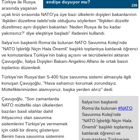
Türkiye ile Rusya
endişe duyuyor mu?
239
arasında yaşanan
uçak krizi sırasında NATO'ya üye bazı ülkelerin dışişleri bakanlarının
'ilişkileri düzeltme talebi'nde olduğunu söylerken "İlişkileri düzeltir
düzeltmez aynı dışişleri bakanları 'Neden Rusya ile bu kadar
yakınsınız?' diye eleştiriye başladı" ifadesini kullandı.
İtalya’nın başkenti Roma’da bulunan NATO Savunma Koleji’nde
“NATO İşbirliği Niçin Hala Önemli” başlıklı toplantıya katılarak öğrenci
ve komutanlara Türkiye’nin bakış açısını ve tecrübelerini aktaran
Çavuşoğlu, İtalya Dışişleri Bakanı Angelino Alfano ile ortak basın
toplantısı düzenledi.
Türkiye'nin Rusya'dan S-400 füze savunma sistemi almasıyla ilgili
konuşan Çavuşoğlu, "Hava sahamızı korumak zorundayız.
Müttefiklerimizden alamıyoruz, başka yerden alırız" dedi.
Çavuşoğlu, "Son zamanlarda
İtalya’nın başkenti
NATO müttefiki olan ülkelerden
Roma’da bulunan
#NATO
bazıları basit silahlar dahil
Savunma Koleji’nde
ihtiyacımız olan savunma
“NATO İşbirliği Niçin Hala
sistemlerini Türkiye'ye vermemek
Önemli” başlıklı toplantıya
için ciddi bir direnç gösteriyor.
katılarak öğrenci ve
Benim hava savunma sistemimi
komutanlara Türkiye’nin