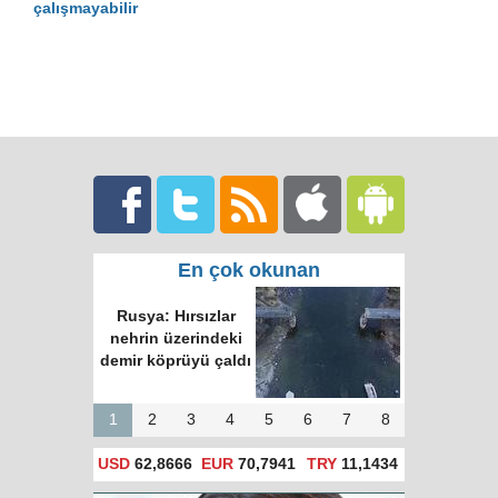
çalışmayabilir
En çok okunan
Rusya: Hırsızlar
nehrin üzerindeki
demir köprüyü çaldı
1
2
3
4
5
6
7
8
USD
62,8666
EUR
70,7941
TRY
11,1434