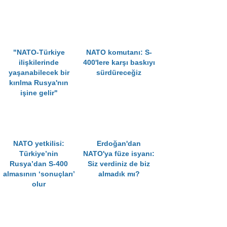
"NATO-Türkiye
NATO komutanı: S-
ilişkilerinde
400'lere karşı baskıyı
yaşanabilecek bir
sürdüreceğiz
kırılma Rusya'nın
işine gelir"
NATO yetkilisi:
Erdoğan'dan
Türkiye’nin
NATO'ya füze isyanı:
Rusya’dan S-400
Siz verdiniz de biz
almasının ‘sonuçları’
almadık mı?
olur