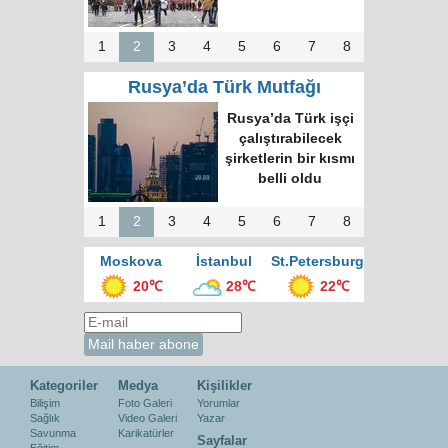
1
2
3
4
5
6
7
8
Rusya’da Türk Mutfağı
Rusya’da Türk işçi
çalıştırabilecek
şirketlerin bir kısmı
belli oldu
1
2
3
4
5
6
7
8
Moskova
İstanbul
St.Petersburg
20℃
28℃
22℃
Kategoriler
Medya
Kişilikler
Bilişim
Foto Galeri
Yorumlar
Sağlık
Video Galeri
Yazar
Savunma
Karikatürler
Sayfalar