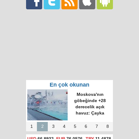
En çok okunan
Moskova'nın
göbeğinde +28
derecelik açık
havuz: Çayka
1
2
3
4
5
6
7
8
USD
66,8932
EUR
76,0576
TRY
11,4878