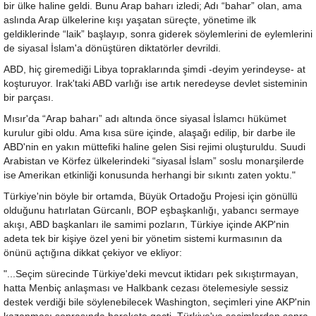
bir ülke haline geldi. Bunu Arap baharı izledi; Adı “bahar” olan, ama
aslında Arap ülkelerine kışı yaşatan süreçte, yönetime ilk
geldiklerinde “laik” başlayıp, sonra giderek söylemlerini de eylemlerini
de siyasal İslam'a dönüştüren diktatörler devrildi.
ABD, hiç giremediği Libya topraklarında şimdi -deyim yerindeyse- at
koşturuyor. Irak'taki ABD varlığı ise artık neredeyse devlet sisteminin
bir parçası.
Mısır'da “Arap baharı” adı altında önce siyasal İslamcı hükümet
kurulur gibi oldu. Ama kısa süre içinde, alaşağı edilip, bir darbe ile
ABD'nin en yakın müttefiki haline gelen Sisi rejimi oluşturuldu. Suudi
Arabistan ve Körfez ülkelerindeki “siyasal İslam” soslu monarşilerde
ise Amerikan etkinliği konusunda herhangi bir sıkıntı zaten yoktu."
Türkiye'nin böyle bir ortamda, Büyük Ortadoğu Projesi için gönüllü
olduğunu hatırlatan Gürcanlı, BOP eşbaşkanlığı, yabancı sermaye
akışı, ABD başkanları ile samimi pozların, Türkiye içinde AKP'nin
adeta tek bir kişiye özel yeni bir yönetim sistemi kurmasının da
önünü açtığına dikkat çekiyor ve ekliyor:
"...Seçim sürecinde Türkiye'deki mevcut iktidarı pek sıkıştırmayan,
hatta Menbiç anlaşması ve Halkbank cezası ötelemesiyle sessiz
destek verdiği bile söylenebilecek Washington, seçimleri yine AKP'nin