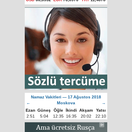
Namaz Vakitleri — 17 Ağustos 2018
←
Moskova
→
Ezan
Güneş
Öğle
İkindi
Akşam
Yatsı
2:51
5:04
12:35
16:35
20:02
22:10