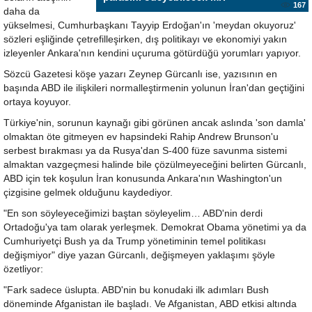
167
daha da
yükselmesi, Cumhurbaşkanı Tayyip Erdoğan'ın 'meydan okuyoruz'
sözleri eşliğinde çetrefilleşirken, dış politikayı ve ekonomiyi yakın
izleyenler Ankara'nın kendini uçuruma götürdüğü yorumları yapıyor.
Sözcü Gazetesi köşe yazarı Zeynep Gürcanlı ise, yazısının en
başında ABD ile ilişkileri normalleştirmenin yolunun İran'dan geçtiğini
ortaya koyuyor.
Türkiye'nin, sorunun kaynağı gibi görünen ancak aslında 'son damla'
olmaktan öte gitmeyen ev hapsindeki Rahip Andrew Brunson'u
serbest bırakması ya da Rusya'dan S-400 füze savunma sistemi
almaktan vazgeçmesi halinde bile çözülmeyeceğini belirten Gürcanlı,
ABD için tek koşulun İran konusunda Ankara'nın Washington'un
çizgisine gelmek olduğunu kaydediyor.
"En son söyleyeceğimizi baştan söyleyelim… ABD'nin derdi
Ortadoğu'ya tam olarak yerleşmek. Demokrat Obama yönetimi ya da
Cumhuriyetçi Bush ya da Trump yönetiminin temel politikası
değişmiyor" diye yazan Gürcanlı, değişmeyen yaklaşımı şöyle
özetliyor:
"Fark sadece üslupta. ABD'nin bu konudaki ilk adımları Bush
döneminde Afganistan ile başladı. Ve Afganistan, ABD etkisi altında