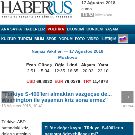
17 Ağustos 2018
cuma
10:53
Moskova
Haberrus.com
ANA SAYFA
HABERLER
POLITIKA
EKONOMI
GÜNDEM
YAŞAM
KÜLTÜR
TURIZM
BILIM
SPOR
YORUM
FOTO
VIDEO
İLETİŞİM
Namaz Vakitleri — 17 Ağustos 2018
←
Moskova
→
Ezan
Güneş
Öğle
İkindi
Akşam
Yatsı
2:51
5:04
12:35
16:35
20:02
22:10
USD
66,8932
EUR
76,0576
TRY
11,4878
"Türkiye S-400'leri almaktan vazgeçse de...
←
→
Washington ile yaşanan kriz sona ermez"
13 Ağustos 2018, 10:41
244
Türkiye-ABD
hattındaki kriz,
TL'de değer kaybı: Türkiye, S-400'lerin
doların ateşinin
parasını ödeyebilecek mi?