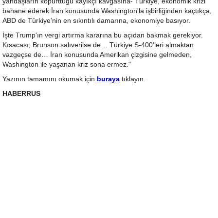
yandaşların köpürttüğü kayıkçı kavgasına- Türkiye, ekonomik krizi
bahane ederek İran konusunda Washington'la işbirliğinden kaçtıkça,
ABD de Türkiye'nin en sıkıntılı damarına, ekonomiye basıyor.
İşte Trump'ın vergi artırma kararına bu açıdan bakmak gerekiyor.
Kısacası; Brunson salıverilse de… Türkiye S-400'leri almaktan
vazgeçse de… İran konusunda Amerikan çizgisine gelmeden,
Washington ile yaşanan kriz sona ermez."
Yazının tamamını okumak için
buraya
tıklayın.
HABERRUS