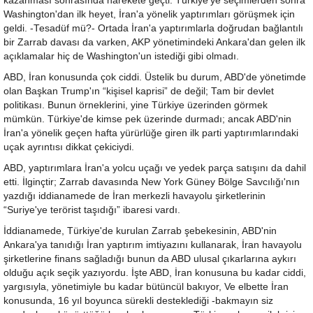
kazanması sonrasında harekete geçti. Türkiye'ye seçimlerden sonra
Washington'dan ilk heyet, İran'a yönelik yaptırımları görüşmek için
geldi. -Tesadüf mü?- Ortada İran'a yaptırımlarla doğrudan bağlantılı
bir Zarrab davası da varken, AKP yönetimindeki Ankara'dan gelen ilk
açıklamalar hiç de Washington'un istediği gibi olmadı.
ABD, İran konusunda çok ciddi. Üstelik bu durum, ABD'de yönetimde
olan Başkan Trump'ın “kişisel kaprisi” de değil; Tam bir devlet
politikası. Bunun örneklerini, yine Türkiye üzerinden görmek
mümkün. Türkiye'de kimse pek üzerinde durmadı; ancak ABD'nin
İran'a yönelik geçen hafta yürürlüğe giren ilk parti yaptırımlarındaki
uçak ayrıntısı dikkat çekiciydi.
ABD, yaptırımlara İran'a yolcu uçağı ve yedek parça satışını da dahil
etti. İlginçtir; Zarrab davasında New York Güney Bölge Savcılığı'nın
yazdığı iddianamede de İran merkezli havayolu şirketlerinin
“Suriye'ye terörist taşıdığı” ibaresi vardı.
İddianamede, Türkiye'de kurulan Zarrab şebekesinin, ABD'nin
Ankara'ya tanıdığı İran yaptırım imtiyazını kullanarak, İran havayolu
şirketlerine finans sağladığı bunun da ABD ulusal çıkarlarına aykırı
olduğu açık seçik yazıyordu. İşte ABD, İran konusuna bu kadar ciddi,
yargısıyla, yönetimiyle bu kadar bütüncül bakıyor, Ve elbette İran
konusunda, 16 yıl boyunca sürekli desteklediği -bakmayın siz