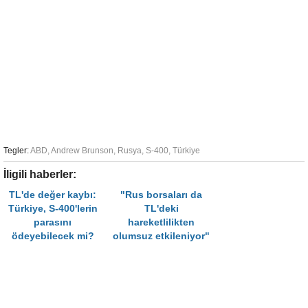
Tegler:
ABD
,
Andrew Brunson
,
Rusya
,
S-400
,
Türkiye
İligili haberler:
TL'de değer kaybı:
"Rus borsaları da
Türkiye, S-400'lerin
TL'deki
parasını
hareketlilikten
ödeyebilecek mi?
olumsuz etkileniyor"