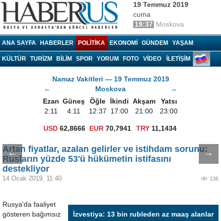
19 Temmuz 2019
cuma
19:37
Moskova
Haberrus.com
ANA SAYFA
HABERLER
POLITIKA
EKONOMI
GÜNDEM
YAŞAM
KÜLTÜR
TURIZM
BILIM
SPOR
YORUM
FOTO
VIDEO
İLETİŞİM
Namaz Vakitleri — 19 Temmuz 2019
←
Moskova
→
Ezan
Güneş
Öğle
İkindi
Akşam
Yatsı
2:11
4:11
12:37
17:00
21:00
23:00
USD
62,8666
EUR
70,7941
TRY
11,1434
Artan fiyatlar, azalan gelirler ve istihdam sorunu:
←
→
Rusların yüzde 53'ü hükümetin istifasını
destekliyor
14 Ocak 2019, 11:40
136
Rusya'da faaliyet
gösteren bağımsız
İzvestiya: 13 bin rubleden az maaş alanlar