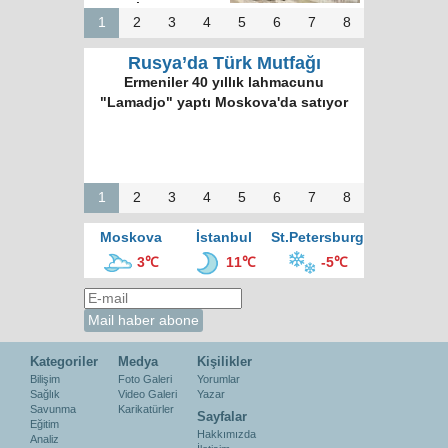
hazırız
1
2
3
4
5
6
7
8
Rusya’da Türk Mutfağı
Ermeniler 40 yıllık lahmacunu
"Lamadjo" yaptı Moskova'da satıyor
1
2
3
4
5
6
7
8
Moskova
İstanbul
St.Petersburg
3℃
11℃
-5℃
Kategoriler
Medya
Kişilikler
Bilişim
Foto Galeri
Yorumlar
Sağlık
Video Galeri
Yazar
Savunma
Karikatürler
Sayfalar
Eğitim
Hakkımızda
Analiz