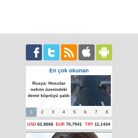
En çok okunan
Rusya: Hırsızlar
nehrin üzerindeki
demir köprüyü çaldı
1
2
3
4
5
6
7
8
USD
62,8666
EUR
70,7941
TRY
11,1434