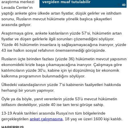
araştırma merkezi
vergiden muaf tutulabilir
40
Levada Center'ın
yaptığı ankete göre ülkede artan fiyatlar, düşük gelirler ve istihdam
sorunu, Rusların mevcut hükümete yönelik başlıca şikayetleri
arasında geliyor.
Araştırmaya göre, ankete katılanların yüzde 57'si, hükümetin artan
fiyatlar ve düşen gelirlerle ilgili sorunları çözemediğini söylüyor.
Yüzde 46 hükümetin insanlara iş sağlayamayacağına inanıyor, yüzde
43 ise halkın sosyal refahının önemsenmediği görüşünde.
Rusların üçte birinden fazlası (yüzde 36) hükümetin mevcut yapısının
ekonomideki krizle başa çıkamayacağına inanıyor. Çalışmaya göre
katılımcıların yüzde 30'u, kabine için iyi düşünülmüş bir ekonomik
kalkınma programının bulunmadığını söylüyor.
Ülkedeki vatandaşlarının yüzde 7'si kabinenin faaliyetleri hakkında
herhangi bir yorum yapmıyor.
Öyle ya da böyle, yanıt verenlerin yüzde 53'ü mevcut hükümetin
istifasını destekliyor, yüzde 40 ise tam tersi görüşe sahip.
13-19 Aralık tarihleri arasında Rusya'nın tüm bölgelerinde
gerçekleştirilen
anket çalışmasına,
18 yaş ve üzeri 1600 kişi katıldı.
HABERRUS