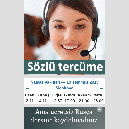
Namaz Vakitleri — 19 Temmuz 2019
←
Moskova
→
Ezan
Güneş
Öğle
İkindi
Akşam
Yatsı
2:11
4:11
12:37
17:00
21:00
23:00