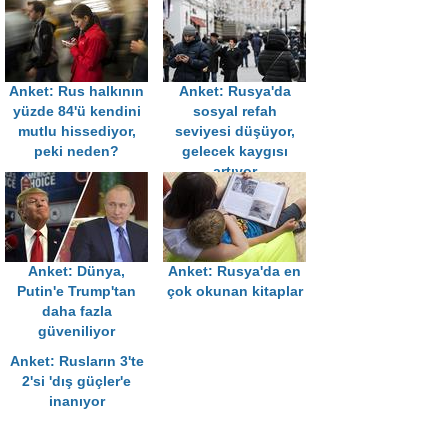
Anket: Rus halkının
Anket: Rusya'da
yüzde 84'ü kendini
sosyal refah
mutlu hissediyor,
seviyesi düşüyor,
peki neden?
gelecek kaygısı
artıyor
Anket: Dünya,
Anket: Rusya'da en
Putin'e Trump'tan
çok okunan kitaplar
daha fazla
güveniliyor
Anket: Rusların 3'te
2'si 'dış güçler'e
inanıyor