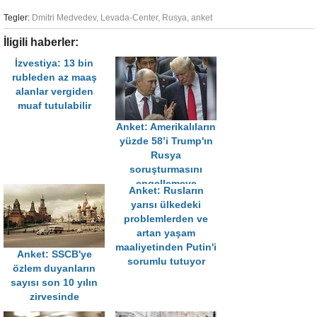
Tegler:
Dmitri Medvedev
,
Levada-Center
,
Rusya
,
anket
İligili haberler:
İzvestiya: 13 bin
rubleden az maaş
alanlar vergiden
muaf tutulabilir
Anket: Amerikalıların
yüzde 58’i Trump'ın
Rusya
soruşturmasını
engellemeye
Anket: Rusların
çalıştığı görüşünde
yarısı ülkedeki
problemlerden ve
artan yaşam
maaliyetinden Putin'i
Anket: SSCB'ye
sorumlu tutuyor
özlem duyanların
sayısı son 10 yılın
zirvesinde