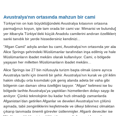
Avustralya'nın ortasında mahzun bir cami
Türkiye'nin on katı büyüklüğündeki Avustralya kıtasının ortasına
parmağınızı koyun, işte tam orada bir cami var. Mimarisi ve bulundu
yer itibarıyla Türkiye'deki küçük Anadolu camilerini andıran özellikleri
sanki tanıdık bir yerde hissedersiniz kendinizi...
"Afgan Camii" adıyla anılan bu cami, Avustralya'nın ortasında yer ala
Alice Springs şehrindeki Müslümanlar tarafından inşa edilmiş ve hal
Müslümanların ibadet mekânı olarak kullanılıyor. Cami, o bölgede
yaşayan her milletten Müslümanların ibadet mekânı...
Alice Springs ise 27 bin nüfusuyla turizm başta olmak üzere ayrıca
Avustralya tarihi için önemli bir şehir. Avustralya'nın kurak ve çöl iklim
hakim olduğu orta kısımdaki çok geniş alanda adeta bir vaha gibi
bölgenin can damarı olma özelliğini taşıyor. "Afgan" kelimesi ise bu
bölgede tarihte Avustralya'ya yaptıkları hizmetlerden dolayı saygı ile
anılıyor. Çünkü teknolojinin bu kadar hızlı olmadığı zamanlarda
Afganistan'dan getirilen Afganlar ve develeri Avustralya'nın çölünü
aşmada, tabii zenginliklerini keşfetmede ve ülkeyi bilinmez olmaktan
çıkarıp tanımada önemli görevler üstlenmişler. Afganlı deveciler ise