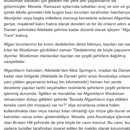
Müslüman oldukları için gittikleri her yere dinî yaşantılarını da
götürmüşler. Mesela, Ramazan aylarında tuttukları oruç ve son on g
içinde itikafa girmeleri bile bugün bazı torunları tarafından hatırlanıyo
Aborijinler veya başka milletlere mensup kimselerle evlenen Afganlıl
geriye, maalesef kalıcı hatıra olarak develeri ve bir de onların adını 
Darwin şehrinden Adelaide şehrine kadar düzenli olarak işleyen "Afg
Treni" kalmış.
Afgan torunlarının bir kısmı dedelerinin dinini bilmiyor, bazıları ise n
kılan bir Müslüman gördükleri zaman "Dedelerimiz de böyle yapıyor
diyorlar. Müslüman olanlardan bazıları ise çeşitli şehirlere dağılmış
vaziyetteler.
Afganlıların hatıraları, Adelaide'den Alice Springs'e, oradan da Darwi
kadar olan bölgede (Adelaide ile Darwin şehri arası Avustralya ortas
yani çölden geçerseniz birkaç bin kilometredir) hemen her yerde
develerle yapılan tarihî seyahatleri resimlerle şehirlerin çeşitli yerleri
işlenmiş durumda. İlgilileri ve meraklılar ise Afganlıların Müslüman
olmasından dolayı gittikleri şehirde "Burada Afganlıların inşa ettikleri
teneke cami (tin mosque) var mı?" diye sorarlarsa onlara halen
kullanılmakta olan veya namaz kılan olmadığı için müze gibi duran v
kalıntıları varsa onları gösterebiliyor. Mesela, yine Avustralya içlerind
olan Broken Hill şehrinde de yine böyle bir cami mevcut. Bu cami, b
sadece turistler tarafından ziyaret edilen bir mekân olarak korunmakt