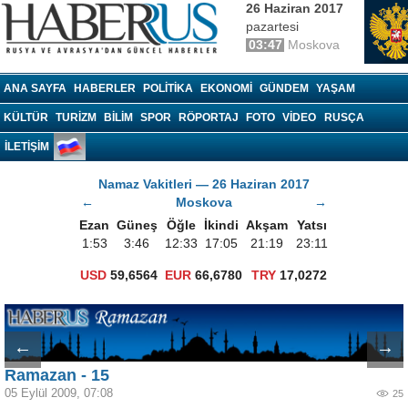
26 Haziran 2017
pazartesi
03:47
Moskova
Haberrus.com
ANA SAYFA
HABERLER
POLITIKA
EKONOMI
GÜNDEM
YAŞAM
KÜLTÜR
TURIZM
BILIM
SPOR
RÖPORTAJ
FOTO
VIDEO
RUSÇA
İLETİŞİM
Namaz Vakitleri — 26 Haziran 2017
←
Moskova
→
Ezan
Güneş
Öğle
İkindi
Akşam
Yatsı
1:53
3:46
12:33
17:05
21:19
23:11
USD
59,6564
EUR
66,6780
TRY
17,0272
←
→
Ramazan - 15
05 Eylül 2009, 07:08
25