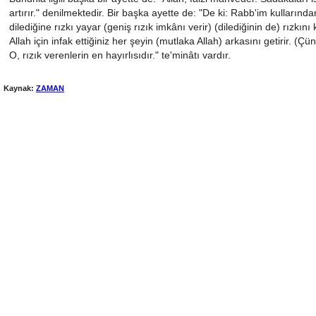
artırır." denilmektedir. Bir başka ayette de: "De ki: Rabb'im kullarında
dilediğine rızkı yayar (geniş rızık imkânı verir) (dilediğinin de) rızkını 
Allah için infak ettiğiniz her şeyin (mutlaka Allah) arkasını getirir. (Çü
O, rızık verenlerin en hayırlısıdır." te'minâtı vardır.
Kaynak:
ZAMAN