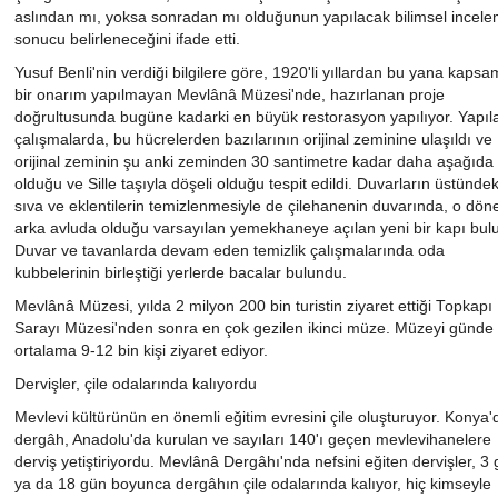
aslından mı, yoksa sonradan mı olduğunun yapılacak bilimsel incele
sonucu belirleneceğini ifade etti.
Yusuf Benli'nin verdiği bilgilere göre, 1920'li yıllardan bu yana kapsam
bir onarım yapılmayan Mevlânâ Müzesi'nde, hazırlanan proje
doğrultusunda bugüne kadarki en büyük restorasyon yapılıyor. Yapıl
çalışmalarda, bu hücrelerden bazılarının orijinal zeminine ulaşıldı ve
orijinal zeminin şu anki zeminden 30 santimetre kadar daha aşağıda
olduğu ve Sille taşıyla döşeli olduğu tespit edildi. Duvarların üstündek
sıva ve eklentilerin temizlenmesiyle de çilehanenin duvarında, o dö
arka avluda olduğu varsayılan yemekhaneye açılan yeni bir kapı bul
Duvar ve tavanlarda devam eden temizlik çalışmalarında oda
kubbelerinin birleştiği yerlerde bacalar bulundu.
Mevlânâ Müzesi, yılda 2 milyon 200 bin turistin ziyaret ettiği Topkapı
Sarayı Müzesi'nden sonra en çok gezilen ikinci müze. Müzeyi günde
ortalama 9-12 bin kişi ziyaret ediyor.
Dervişler, çile odalarında kalıyordu
Mevlevi kültürünün en önemli eğitim evresini çile oluşturuyor. Konya'
dergâh, Anadolu'da kurulan ve sayıları 140'ı geçen mevlevihanelere
derviş yetiştiriyordu. Mevlânâ Dergâhı'nda nefsini eğiten dervişler, 3
ya da 18 gün boyunca dergâhın çile odalarında kalıyor, hiç kimseyle