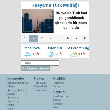
Rusya’da Türk Mutfağı
Rusya’da Türk işçi
çalıştırabilecek
şirketlerin bir kısmı
belli oldu
1
2
3
4
5
6
7
8
Moskova
İstanbul
St.Petersburg
15℃
23℃
11℃
Kategoriler
Medya
Kişilikler
Erdoğan Haberleri
Foto Galeri
Yorumlar
Bilişim
Video Galeri
Yazar
Avrasya Haberleri
Karikatürler
Sayfalar
Sağlık
Hakkımızda
Savunma
İletişim
Ramazan
Reklam
Eğitim
Arşiv
Yorum