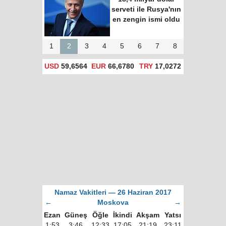
serveti ile Rusya'nın
en zengin ismi oldu
1
2
3
4
5
6
7
8
USD
59,6564
EUR
66,6780
TRY
17,0272
Namaz Vakitleri — 26 Haziran 2017
←
Moskova
→
Ezan
Güneş
Öğle
İkindi
Akşam
Yatsı
1:53
3:46
12:33
17:05
21:19
23:11