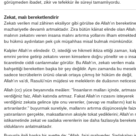
görüşmeden ibadet, zikir ve tefekkür ile süreyi tamamlıyordu.
Zekat, malı bereketlendirir
Zekatı verilen mal zâhiren eksiliyor gibi görülse de Allah'ın bereketin
mazhariyetle devamlı artmaktadır. Zira bütün kâinat elinde olan Allah
malının zekatını veren insana malını artırma yollarını ilham etmektedi
bu hükmü aydınlatan pek çok müşahhas misal bulmak mümkündür.
Kalpler Allah'ın elindedir. O, istediği ve hikmeti iktiza ettiği zaman, kalp
emrini yerine getirip zekatını veren kimselere doğru yöneltir ve o ins
ticaretinde ciddi canlanmalar görülür. Bu Allah'ın, zekatı verilen mala
bahşettiği bereketten başka bir şey değildir. Aynı zamanda bu mesel
sadece tecrübelerin ürünü olarak ortaya çıkmış bir hüküm de değil,
Allah'ın va'di, Rasulü'nün müjdesi ve meleklerin de duâsının neticesid
Allah (cc) yüce beyanında meâlen: "İnsanların malları içinde, artması
verdiğiniz faiz, Allah katında artmaz. Fakat Allah'ın rızasını isteyerek
verdiğiniz zekata gelince işte onu verenler, (sevap ve mallarını) kat k
artıranlardır." buyurmak suretiyle, mallarını artırma düşüncesiyle faiz
yatıranların gerçekte, maksatlarının aksiyle tokat yediklerini; Allah'ın 
istikametinde zekat ve sadaka verenlerin ise daha fazlasıyla berekete
olduklarını anlatmaktadır.
Bununla ilgili başka bir ayette de: "Allah, faizi mahveder. Sadakaları i