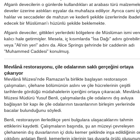
Afganlı devecilerin o günlerde kullandıkları at arabası türü malzemele
develer üzerine astıkları eşyalar da muhafaza ediliyor. Ayrıca cami iç
halılar ve seccadeler de mahzun ve kederli şekilde üzerlerinde ibade
edecek bir Müslüman'ı hüzünlü şekilde beklemekte.
Afganlı deveciler, gittikleri yerlerdeki bölgelere de Müslüman ismi ve
kalıcı hale getirmişler. Mesela, iç kısımlarda "İsa Dağı" adını görebilir
veya "Ali'nin yeri" adını da. Alice Springs şehrinde bir caddenin adı
"Muhammed Caddesi" konulmuş.
Mevlânâ restorasyonu, çile odalarının saklı gerçeğini ortaya
çıkarıyor
Mevlânâ Müzesi'nde Ramazan'la birlikte başlayan restorasyon
çalışmaları, çilehane bölümünün aslını ve çile hücrelerinin çeşitli
tarihlerde gördüğü müdahalelerin içeriğini ortaya çıkaracak. Mevlânâ
Müzesi Müdürü Yusuf Benli, çalışmalarda çile odalarını dış avluya
bağlayan bir kapı ile çile odalarının tavanlarının birleşim yerlerinde
bacalar bulunduğunu söyledi.
Benli, restorasyon ilerledikçe yeni bulgulara ulaşacaklarını tahmin
ettiklerini kaydetti. Çalışmaların başında, şu an müzeyi çevreleyen
çilehanenin dış duvarlarının içi dolu kemer şeklinde inşa edildiğinin o
çıktığını anlatan Benli, kemerlerin içlerinin taş duvarla örülü oluşunun