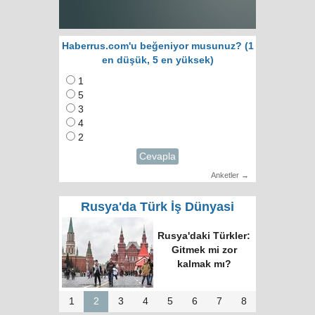
Haberrus.com'u beğeniyor musunuz? (1
en düşük, 5 en yüksek)
1
5
3
4
2
Cevapla
Anketler →
Rusya'da Türk İş Dünyasi
Rusya'daki Türkler:
Gitmek mi zor
kalmak mı?
1
2
3
4
5
6
7
8