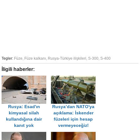
Tegler:
Füze
,
Füze kalkanı
,
Rusya-Türkiye ilişkileri
,
S-300
,
S-400
İligili haberler:
Rusya: Esad'ın
Rusya’dan NATO'ya
kimyasal silah
açıklama: İskender
kullandığına dair
füzeleri için hesap
kanıt yok
vermeyeceğiz!