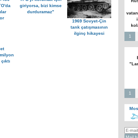
Rus
TO'da
giriyorsa, bizi kimse
lar
durduramaz"
vatan
or
1969 Sovyet-Çin
kol
tank çatışmasının
ilginç hikayesi
1
et
 milyon
 çıktı
"La
1
Mos