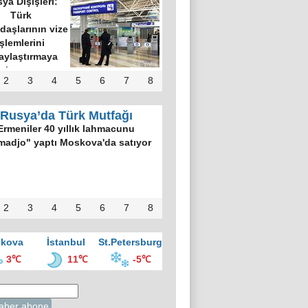
ya Dışişleri:
Türk
daşlarının vize
işlemlerini
aylaştırmaya
hazırız
2
3
4
5
6
7
8
Rusya’da Türk Mutfağı
Ermeniler 40 yıllık lahmacunu
madjo" yaptı Moskova'da satıyor
2
3
4
5
6
7
8
kova
İstanbul
St.Petersburg
3℃
11℃
-5℃