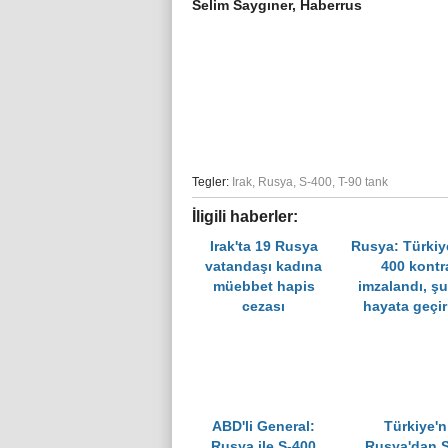
Selim Saygıner, Haberrus
Tegler:
Irak
,
Rusya
,
S-400
,
T-90 tank
İligili haberler:
Irak'ta 19 Rusya
Rusya: Türkiye
vatandaşı kadına
400 kontr
müebbet hapis
imzalandı, ş
cezası
hayata geçiri
ABD'li General:
Türkiye'n
Rusya ile S-400
Rusya'dan 