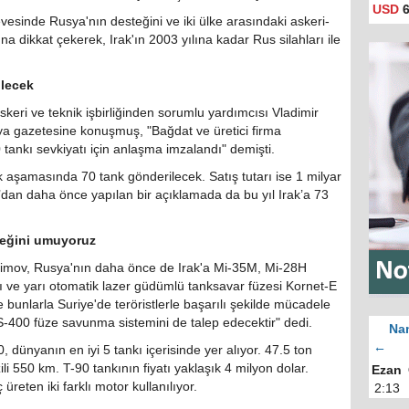
USD
6
evesinde Rusya'nın desteğini ve iki ülke arasındaki askeri-
una dikkat çekerek, Irak'ın 2003 yılına kadar Rus silahları ile
ilecek
keri ve teknik işbirliğinden sorumlu yardımcısı Vladimir
ya gazetesine konuşmuş, "Bağdat ve üretici firma
tankı sevkiyatı için anlaşma imzalandı" demişti.
lk aşamasında 70 tank gönderilecek. Satış tutarı ise 1 milyar
d’dan daha önce yapılan bir açıklamada da bu yıl Irak’a 73
eceğini umuyoruz
imov, Rusya'nın daha önce de Irak'a Mi-35M, Mi-28H
 ve yarı otomatik lazer güdümlü tanksavar füzesi Kornet-E
e bunlarla Suriye'de teröristlerle başarılı şekilde mücadele
 S-400 füze savunma sistemini de talep edecektir" dedi.
Nam
←
, dünyanın en iyi 5 tankı içerisinde yer alıyor. 47.5 ton
li 550 km. T-90 tankının fiyatı yaklaşık 4 milyon dolar.
Ezan
reten iki farklı motor kullanılıyor.
2:13