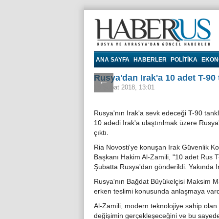
Haberrus.com
ANA SAYFA
HABERLER
POLITIKA
EKON
Rusya'dan Irak'a 10 adet T-90 
←
18 Şubat 2018, 13:01
Rusya'nın Irak'a sevk edeceği T-90 tankla
10 adedi Irak'a ulaştırılmak üzere Rusya
çıktı.
Ria Novosti'ye konuşan Irak Güvenlik K
Başkanı Hakim Al-Zamili, "10 adet Rus T-90
Şubatta Rusya'dan gönderildi. Yakında Ira
Rusya'nın Bağdat Büyükelçisi Maksim Mak
erken teslimi konusunda anlaşmaya vardı
Al-Zamili, modern teknolojiye sahip olan T
değişimin gerçekleşeceğini ve bu sayede