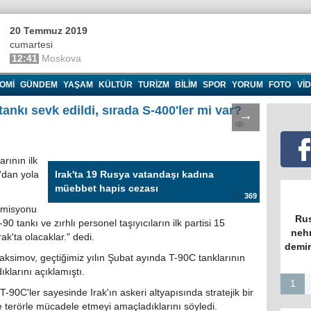
20 Temmuz 2019
cumartesi
12:41
Moskova
OMI
GÜNDEM
YAŞAM
KÜLTÜR
TURIZM
BILIM
SPOR
YORUM
FOTO
VI
tankı sevk edildi, sırada S-400'ler mi var?
→
511
rının ilk
'dan yola
Irak'ta 19 Rusya vatandaşı kadına
müebbet hapis cezası
369
omisyonu
Rus
 tankı ve zırhlı personel taşıyıcıların ilk partisi 15
nehr
k'ta olacaklar." dedi.
demir
simov, geçtiğimiz yılın Şubat ayında T-90C tanklarının
klarını açıklamıştı.
1
-90C'ler sayesinde Irak'ın askeri altyapısında stratejik bir
 terörle mücadele etmeyi amaçladıklarını söyledi.