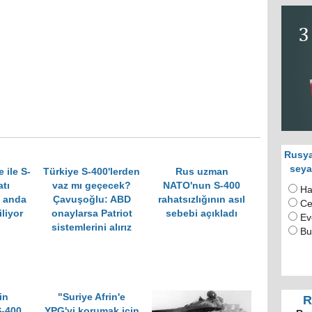
Rusya
seya
 ile S-
Türkiye S-400'lerden
Rus uzman
atı
vaz mı geçecek?
NATO'nun S-400
Ha
u anda
Çavuşoğlu: ABD
rahatsızlığının asıl
Ce
liyor
onaylarsa Patriot
sebebi açıkladı
Ev
sistemlerini alırız
Bu
in
"Suriye Afrin'e
R
S-400
YPG'yi korumak için