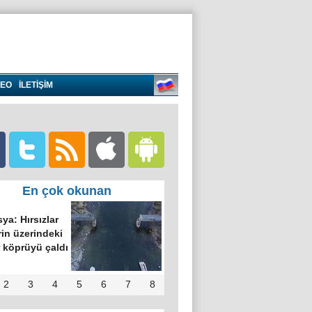
DEO
İLETİŞİM
En çok okunan
ya: Hırsızlar
in üzerindeki
 köprüyü çaldı
2
3
4
5
6
7
8