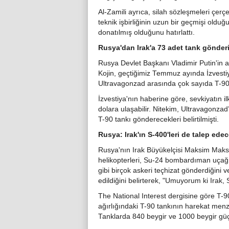
Al-Zamili ayrıca, silah sözleşmeleri çerç
teknik işbirliğinin uzun bir geçmişi olduğ
donatılmış olduğunu hatırlattı.
Rusya'dan Irak'a 73 adet tank gönder
Rusya Devlet Başkanı Vladimir Putin'in as
Kojin, geçtiğimiz Temmuz ayında İzvesti
Ultravagonzad arasında çok sayıda T-90 
İzvestiya'nın haberine göre, sevkiyatın i
dolara ulaşabilir. Nitekim, Ultravagonza
T-90 tankı gönderecekleri belirtilmişti.
Rusya: Irak'ın S-400'leri de talep ed
Rusya'nın Irak Büyükelçisi Maksim Maks
helikopterleri, Su-24 bombardıman uçağı
gibi birçok askeri teçhizat gönderdiğini v
edildiğini belirterek, "Umuyorum ki Irak,
The National Interest dergisine göre T-90
ağırlığındaki T-90 tankının harekat menzi
Tanklarda 840 beygir ve 1000 beygir güç ü