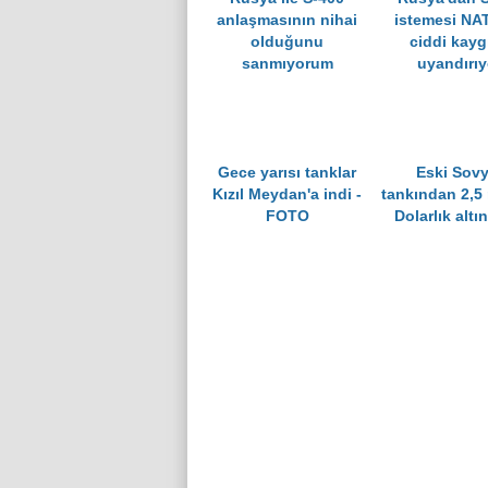
anlaşmasının nihai
istemesi NA
olduğunu
ciddi kaygı
sanmıyorum
uyandırıy
Gece yarısı tanklar
Eski Sovy
Kızıl Meydan'a indi -
tankından 2,5
FOTO
Dolarlık altın