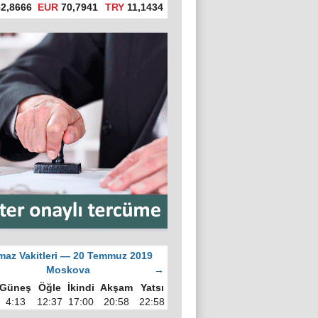
2,8666
EUR
70,7941
TRY
11,1434
az Vakitleri — 20 Temmuz 2019
Moskova
→
Güneş
Öğle
İkindi
Akşam
Yatsı
4:13
12:37
17:00
20:58
22:58