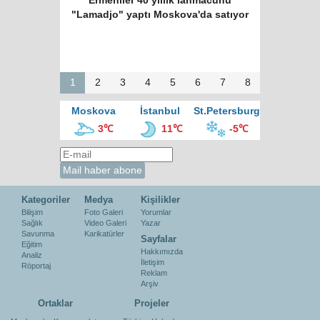
Ermeniler 40 yıllık lahmacunu
"Lamadjo" yaptı Moskova'da satıyor
1
2
3
4
5
6
7
8
Moskova
İstanbul
St.Petersburg
3℃
11℃
-5℃
Kategoriler
Medya
Kişilikler
Bilişim
Foto Galeri
Yorumlar
Sağlık
Video Galeri
Yazar
Savunma
Karikatürler
Sayfalar
Eğitim
Hakkımızda
Analiz
İletişim
Röportaj
Reklam
Arşiv
Ortaklar
Projeler