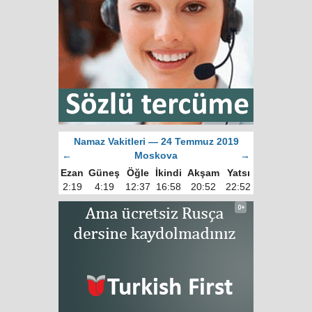
Namaz Vakitleri — 24 Temmuz 2019
←
Moskova
→
Ezan
Güneş
Öğle
İkindi
Akşam
Yatsı
2:19
4:19
12:37
16:58
20:52
22:52