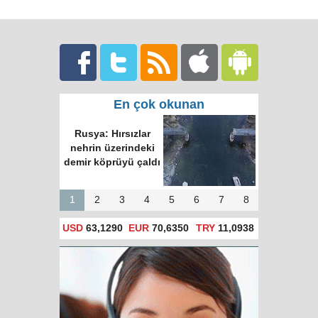
En çok okunan
Rusya: Hırsızlar
nehrin üzerindeki
demir köprüyü çaldı
1
2
3
4
5
6
7
8
USD
63,1290
EUR
70,6350
TRY
11,0938