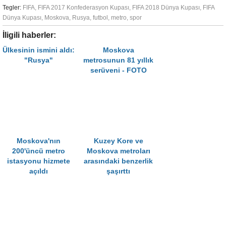
Tegler:
FIFA
,
FIFA 2017 Konfederasyon Kupası
,
FIFA 2018 Dünya Kupası
,
FIFA
Dünya Kupası
,
Moskova
,
Rusya
,
futbol
,
metro
,
spor
İligili haberler:
Ülkesinin ismini aldı:
Moskova
"Rusya"
metrosunun 81 yıllık
serüveni - FOTO
Moskova'nın
Kuzey Kore ve
200'üncü metro
Moskova metroları
istasyonu hizmete
arasındaki benzerlik
açıldı
şaşırttı