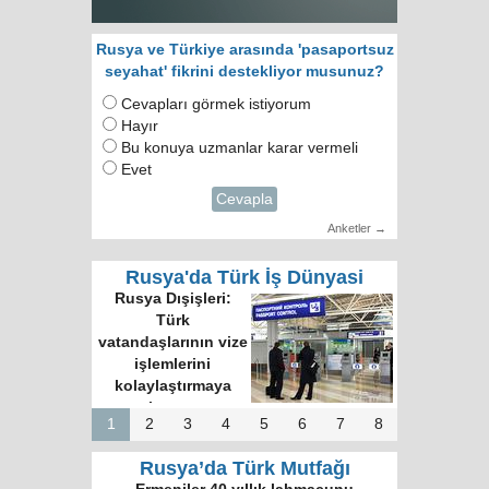
Rusya ve Türkiye arasında 'pasaportsuz
seyahat' fikrini destekliyor musunuz?
Cevapları görmek istiyorum
Hayır
Bu konuya uzmanlar karar vermeli
Evet
Cevapla
Anketler →
Rusya'da Türk İş Dünyasi
Rusya Dışişleri:
Türk
vatandaşlarının vize
işlemlerini
kolaylaştırmaya
hazırız
1
2
3
4
5
6
7
8
Rusya’da Türk Mutfağı