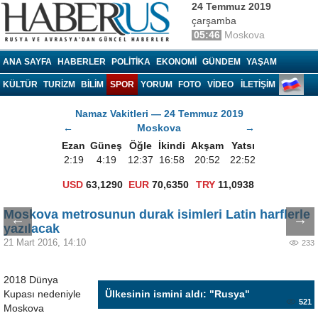
24 Temmuz 2019
çarşamba
05:46
Moskova
Haberrus.com
ANA SAYFA
HABERLER
POLITIKA
EKONOMI
GÜNDEM
YAŞAM
KÜLTÜR
TURIZM
BILIM
SPOR
YORUM
FOTO
VIDEO
İLETİŞİM
Namaz Vakitleri — 24 Temmuz 2019
←
Moskova
→
Ezan
Güneş
Öğle
İkindi
Akşam
Yatsı
2:19
4:19
12:37
16:58
20:52
22:52
USD
63,1290
EUR
70,6350
TRY
11,0938
Moskova metrosunun durak isimleri Latin harflerle
←
→
yazılacak
21 Mart 2016, 14:10
233
2018 Dünya
Kupası nedeniyle
Ülkesinin ismini aldı: "Rusya"
521
Moskova