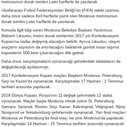
metrosunun durak isimleri Latin harflerle de yazılacak.
Uluslararası Futbol Federasyonları Birliği'nin (FIFA) talebi üzerine,
daha önce sadece Kiril harflerle yazılı olan Moskova metrosunun
durak isimleri Latin harflerle de yazılacak.
Konuyla ilgili bilgi veren Moskova Belediye Başkanı Yardımcısı
Maksim Liksutov, metro durak isimlerinin 2017 yılı Konfederasyon
Kupası'na kadar değişmiş olacağını belirtti. Ayrıca Liksutov, ulaşım
araçların sayısının da artırılacağını belirterek günlük insan taşıma
kapasitenin 500 bine çıkarılacağını dile getirdi.
Daha önce, karşılaşmaların oynanacağı şehirlerdeki tabelaların da
değiştirileceği açıklanmıştı.
2017 Konfederasyon Kupası maçları Başkent Moskova, Petersburg,
Soçi ve Kazan'da oynanacak. Karşılaşmalar 17 Haziran - 2 Temmuz
tarihleri arasında yapılacak.
2018 Dünya Kupası, Rusya'nın 11 değişik şehrindeki 12 statta
oynanacak. Maçlar başta Moskova olmak üzere St. Petersburg,
Samara, Saransk, Rostov, Soçi, Kazan, Kaliningrad, Volgograd, Nijniy
Novgorod ve Yekaterinburg şehirlerinde oynanacak. Yarı final maçları
Moskova ve Petersburg’da final maçı ise yine Moskova’da yapılacak.
Karşılaşmalar 14 Haziran - 15 Temmuz tarihleri arasında oynanacak.