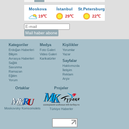
Moskova
İstanbul
St.Petersburg
19℃
29℃
22℃
Kategoriler
Medya
Kişilikler
Erdoğan Haberleri
Foto Galeri
Yorumlar
Bilişim
Video Galeri
Yazar
Avrasya Haberleri
Karikatürler
Sayfalar
Sağlık
Hakkımızda
Savunma
İletişim
Ramazan
Reklam
Eğitim
Arşiv
Yorum
Ortaklar
Projeler
Moskovsky Komsomolets
Türkiye Haberler