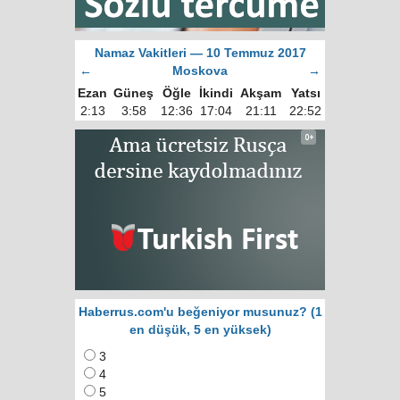
Namaz Vakitleri — 10 Temmuz 2017
←
Moskova
→
Ezan
Güneş
Öğle
İkindi
Akşam
Yatsı
2:13
3:58
12:36
17:04
21:11
22:52
Haberrus.com'u beğeniyor musunuz? (1
en düşük, 5 en yüksek)
3
4
5