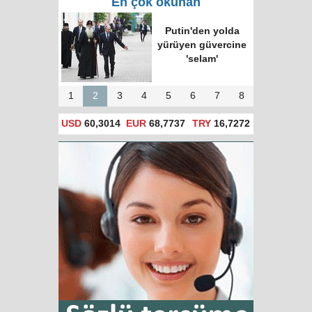
En çok okunan
Putin'den yolda
yürüyen güvercine
'selam'
1
2
3
4
5
6
7
8
USD
60,3014
EUR
68,7737
TRY
16,7272