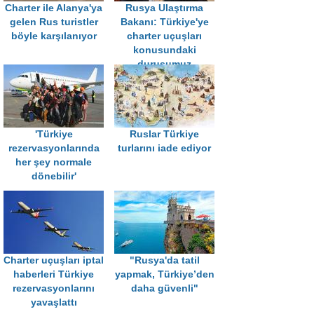
Charter ile Alanya'ya
Rusya Ulaştırma
gelen Rus turistler
Bakanı: Türkiye'ye
böyle karşılanıyor
charter uçuşları
konusundaki
duruşumuz
değişmedi
'Türkiye
Ruslar Türkiye
rezervasyonlarında
turlarını iade ediyor
her şey normale
dönebilir'
Charter uçuşları iptal
"Rusya'da tatil
haberleri Türkiye
yapmak, Türkiye’den
rezervasyonlarını
daha güvenli"
yavaşlattı