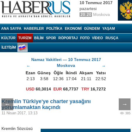
10 Temmuz 2017
pazartesi
20:20
Moskova
Haberrus.com
ANA SAYFA
HABERLER
POLITIKA
EKONOMI
GÜNDEM
YAŞAM
KÜLTÜR
TURIZM
BILIM
SPOR
RÖPORTAJ
FOTO
VIDEO
RUSÇA
İLETİŞİM
Namaz Vakitleri — 10 Temmuz 2017
←
Moskova
→
Ezan
Güneş
Öğle
İkindi
Akşam
Yatsı
2:13
3:58
12:36
17:04
21:11
22:52
USD
60,3014
EUR
68,7737
TRY
16,7272
Kremlin Türkiye'ye charter yasağını
←
→
yorumlamaktan kaçındı
11 Nisan 2017, 13:13
385
Kremlin Sözcüsü