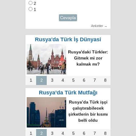
2
1
Cevapla
Anketler →
Rusya'da Türk İş Dünyasi
Rusya'daki Türkler:
Gitmek mi zor
kalmak mı?
1
2
3
4
5
6
7
8
Rusya’da Türk Mutfağı
Rusya’da Türk işçi
çalıştırabilecek
şirketlerin bir kısmı
belli oldu
1
2
3
4
5
6
7
8